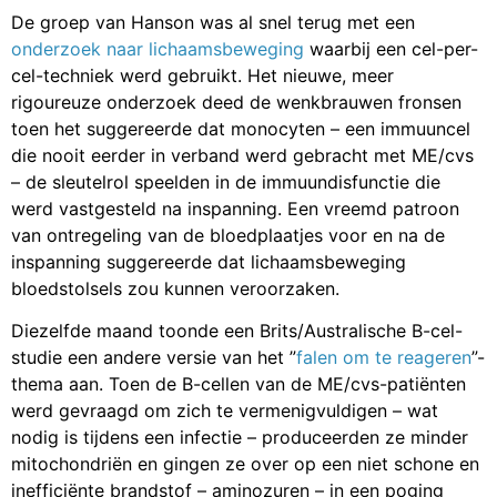
De groep van Hanson was al snel terug met een
onderzoek naar lichaamsbeweging
waarbij een cel-per-
cel-techniek werd gebruikt. Het nieuwe, meer
rigoureuze onderzoek deed de wenkbrauwen fronsen
toen het suggereerde dat monocyten – een immuuncel
die nooit eerder in verband werd gebracht met ME/cvs
– de sleutelrol speelden in de immuundisfunctie die
werd vastgesteld na inspanning. Een vreemd patroon
van ontregeling van de bloedplaatjes voor en na de
inspanning suggereerde dat lichaamsbeweging
bloedstolsels zou kunnen veroorzaken.
Diezelfde maand toonde een Brits/Australische B-cel-
studie een andere versie van het ”
falen om te reageren
”-
thema aan. Toen de B-cellen van de ME/cvs-patiënten
werd gevraagd om zich te vermenigvuldigen – wat
nodig is tijdens een infectie – produceerden ze minder
mitochondriën en gingen ze over op een niet schone en
inefficiënte brandstof – aminozuren – in een poging