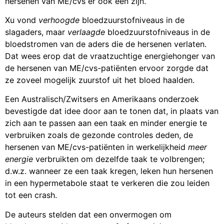
hersenen van ME/cvs er ook een zijn.
Xu vond
verhoogde
bloedzuurstofniveaus in de
slagaders, maar
verlaagde
bloedzuurstofniveaus in de
bloedstromen van de aders die de hersenen verlaten.
Dat wees erop dat de vraatzuchtige energiehonger van
de hersenen van ME/cvs-patiënten ervoor zorgde dat
ze zoveel mogelijk zuurstof uit het bloed haalden.
Een Australisch/Zwitsers en Amerikaans onderzoek
bevestigde dat idee door aan te tonen dat, in plaats van
zich aan te passen aan een taak en minder energie te
verbruiken zoals de gezonde controles deden, de
hersenen van ME/cvs-patiënten in werkelijkheid
meer
energie
verbruikten om dezelfde taak te volbrengen;
d.w.z. wanneer ze een taak kregen, leken hun hersenen
in een hypermetabole staat te verkeren die zou leiden
tot een crash.
De auteurs stelden dat een onvermogen om