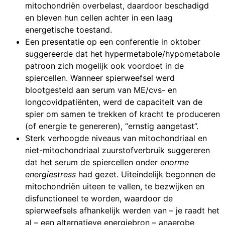
mitochondriën overbelast, daardoor beschadigd
en bleven hun cellen achter in een laag
energetische toestand.
Een presentatie op een conferentie in oktober
suggereerde dat het hypermetabole/hypometabole
patroon zich mogelijk ook voordoet in de
spiercellen. Wanneer spierweefsel werd
blootgesteld aan serum van ME/cvs- en
longcovidpatiënten, werd de capaciteit van de
spier om samen te trekken of kracht te produceren
(of energie te genereren), “ernstig aangetast”.
Sterk verhoogde niveaus van mitochondriaal en
niet-mitochondriaal zuurstofverbruik suggereren
dat het serum de spiercellen onder
enorme
energiestress
had gezet. Uiteindelijk begonnen de
mitochondriën uiteen te vallen, te bezwijken en
disfunctioneel te worden, waardoor de
spierweefsels afhankelijk werden van – je raadt het
al – een alternatieve energiebron – anaerobe