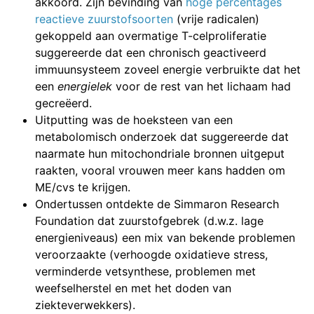
akkoord. Zijn bevinding van
hoge percentages
reactieve zuurstofsoorten
(vrije radicalen)
gekoppeld aan overmatige T-celproliferatie
suggereerde dat een chronisch geactiveerd
immuunsysteem zoveel energie verbruikte dat het
een
energielek
voor de rest van het lichaam had
gecreëerd.
Uitputting was de hoeksteen van een
metabolomisch onderzoek dat suggereerde dat
naarmate hun mitochondriale bronnen uitgeput
raakten, vooral vrouwen meer kans hadden om
ME/cvs te krijgen.
Ondertussen ontdekte de Simmaron Research
Foundation dat zuurstofgebrek (d.w.z. lage
energieniveaus) een mix van bekende problemen
veroorzaakte (verhoogde oxidatieve stress,
verminderde vetsynthese, problemen met
weefselherstel en met het doden van
ziekteverwekkers).