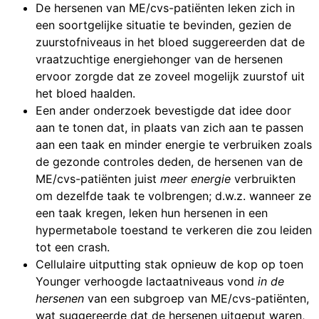
De hersenen van ME/cvs-patiënten leken zich in
een soortgelijke situatie te bevinden, gezien de
zuurstofniveaus in het bloed suggereerden dat de
vraatzuchtige energiehonger van de hersenen
ervoor zorgde dat ze zoveel mogelijk zuurstof uit
het bloed haalden.
Een ander onderzoek bevestigde dat idee door
aan te tonen dat, in plaats van zich aan te passen
aan een taak en minder energie te verbruiken zoals
de gezonde controles deden, de hersenen van de
ME/cvs-patiënten juist
meer energie
verbruikten
om dezelfde taak te volbrengen; d.w.z. wanneer ze
een taak kregen, leken hun hersenen in een
hypermetabole toestand te verkeren die zou leiden
tot een crash.
Cellulaire uitputting stak opnieuw de kop op toen
Younger verhoogde lactaatniveaus vond
in de
hersenen
van een subgroep van ME/cvs-patiënten,
wat suggereerde dat de hersenen uitgeput waren,