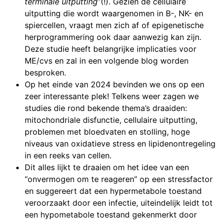
terminale uitputting
”(!). Gezien de cellulaire
uitputting die wordt waargenomen in B-, NK- en
spiercellen, vraagt men zich af of epigenetische
herprogrammering ook daar aanwezig kan zijn.
Deze studie heeft belangrijke implicaties voor
ME/cvs en zal in een volgende blog worden
besproken.
Op het einde van 2024 bevinden we ons op een
zeer interessante plek! Telkens weer zagen we
studies die rond bekende thema’s draaiden:
mitochondriale disfunctie, cellulaire uitputting,
problemen met bloedvaten en stolling, hoge
niveaus van oxidatieve stress en lipidenontregeling
in een reeks van cellen.
Dit alles lijkt te draaien om het idee van een
“onvermogen om te reageren” op een stressfactor
en suggereert dat een hypermetabole toestand
veroorzaakt door een infectie, uiteindelijk leidt tot
een hypometabole toestand gekenmerkt door