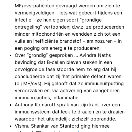
ME/cvs-patiënten gevraagd werden om zich te
vermenigvuldigen – iets wat gebeurt tijdens een
infectie – ze hun eigen soort “grondige
ontregeling” vertoonden; d.w.z. ze produceerden
minder mitochondriën en wendden zich tot een
vuile en inefficiënte brandstof – aminozuren – in
een poging om energie te produceren.
Over “grondig” gesproken … Avindra Naths
bevinding dat B-cellen bleven steken in een
onvolgroeide fase stoorde hem zo erg dat hij
concludeerde dat zij ’het primaire defect’ waren
(bij ME/cvs). Hij gelooft dat ze immuunuitputting
veroorzaken en, via activering van aangeboren
immuunreacties, inflammatie.
Anthony Komaroff sprak van zijn kant over een
immuunsysteem dat leek te draaien en te draaien –
waardoor het uiteindelijk zichzelf opbrandde.
Vishnu Shankar van Stanford ging hiermee