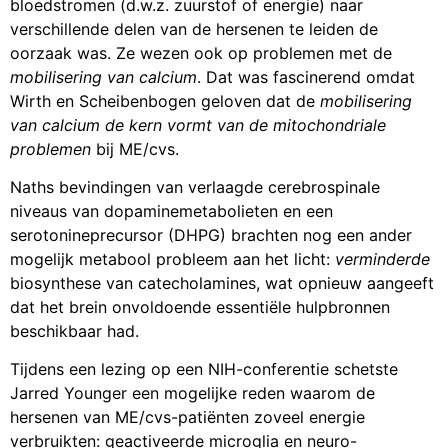
bloedstromen (d.w.z. zuurstof of energie) naar
verschillende delen van de hersenen te leiden de
oorzaak was. Ze wezen ook op problemen met de
mobilisering van calcium
. Dat was fascinerend omdat
Wirth en Scheibenbogen geloven dat de
mobilisering
van calcium de kern vormt van de mitochondriale
problemen
bij ME/cvs.
Naths bevindingen van verlaagde cerebrospinale
niveaus van dopaminemetabolieten en een
serotonineprecursor (DHPG) brachten nog een ander
mogelijk metabool probleem aan het licht:
verminderde
biosynthese van catecholamines, wat opnieuw aangeeft
dat het brein onvoldoende essentiële hulpbronnen
beschikbaar had.
Tijdens een lezing op een NIH-conferentie schetste
Jarred Younger een mogelijke reden waarom de
hersenen van ME/cvs-patiënten zoveel energie
verbruikten: geactiveerde microglia en neuro-