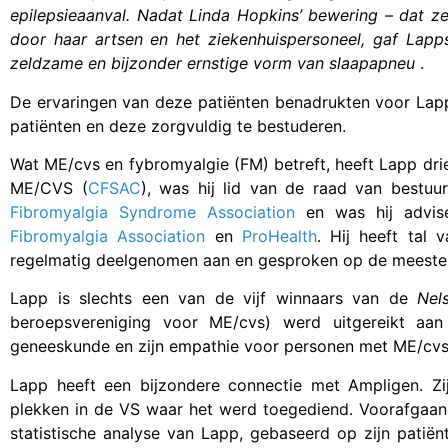
epilepsieaanval. Nadat Linda Hopkins’ bewering – dat z
door haar artsen en het ziekenhuispersoneel, gaf Lapp
zeldzame en bijzonder ernstige vorm van slaapapneu
.
De ervaringen van deze patiënten benadrukten voor Lap
patiënten en deze zorgvuldig te bestuderen.
Wat ME/cvs en fybromyalgie (FM) betreft, heeft Lapp dr
ME/CVS (
CFSAC
), was hij lid van de raad van bestu
Fibromyalgia Syndrome Association
en was hij advis
Fibromyalgia Association
en
ProHealth
. Hij heeft tal
regelmatig deelgenomen aan en gesproken op de meeste
Lapp is slechts een van de vijf winnaars van de
Nel
beroepsvereniging voor ME/cvs) werd uitgereikt aan a
geneeskunde en zijn empathie voor personen met ME/cvs
Lapp heeft een bijzondere connectie met Ampligen. Z
plekken in de VS waar het werd toegediend. Voorafgaan
statistische analyse van Lapp, gebaseerd op zijn patië