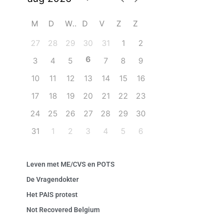
M
D
W
D
V
Z
Z
27
28
29
30
31
1
2
6
3
4
5
7
8
9
10
11
12
13
14
15
16
17
18
19
20
21
22
23
24
25
26
27
28
29
30
31
1
2
3
4
5
6
Leven met ME/CVS en POTS
De Vragendokter
Het PAIS protest
Not Recovered Belgium