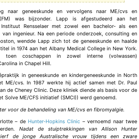
eg naar geneeskunde en vervolgens naar ME/cvs en
 (FM) was bijzonder. Lapp is afgestudeerd aan het
 Instituut Rensselaer met zowel een bachelor- als een
 van ingenieur. Na een periode onderzoek, consulting en
Boston, wendde Lapp zich tot de geneeskunde en haalde
rstitel in 1974 aan het Albany Medical College in New York.
de toen coschappen in zowel interne (volwassen)
rolina in Chapel Hill.
épraktijk in geneeskunde en kindergeneeskunde in North
et ME/cvs. In 1987 werkte hij actief samen met Dr. Paul
an de Cheney Clinic. Deze kliniek diende als basis voor de
et Solve ME/CFS initiatief (SMCI)) werd genoemd.
ter voor de behandeling van ME/cvs en fibromyalgie.
arlotte – de
Hunter-Hopkins Clinic
– vernoemd naar twee
verden.
Nadat de stuiptrekkingen van Allison Hunter
stierf de jonge Australische vrouw tijdens een zware