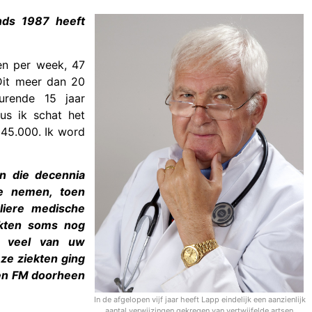
nds 1987 heeft
en per week, 47
 Dit meer dan 20
urende 15 jaar
Dus ik schat het
 45.000. Ik word
n die decennia
e nemen, toen
liere medische
iekten soms nog
t veel van uw
ze ziekten ging
 en FM doorheen
In de afgelopen vijf jaar heeft Lapp eindelijk een aanzienlijk
aantal verwijzingen gekregen van vertwijfelde artsen.