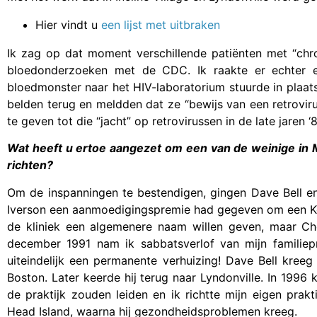
Hier vindt u
een lijst met uitbraken
Ik zag op dat moment verschillende patiënten met “chr
bloedonderzoeken met de CDC. Ik raakte er echter e
bloedmonster naar het HIV-laboratorium stuurde in plaat
belden terug en meldden dat ze “bewijs van een retroviru
te geven tot die “jacht” op retrovirussen in de late jaren 
Wat heeft u ertoe aangezet om een van de weinige in M
richten?
Om de inspanningen te bestendigen, gingen Dave Bell en
Iverson een aanmoedigingspremie had gegeven om een Ke
de kliniek een algemenere naam willen geven, maar Ch
december 1991 nam ik sabbatsverlof van mijn familiepra
uiteindelijk een permanente verhuizing! Dave Bell kree
Boston. Later keerde hij terug naar Lyndonville. In 199
de praktijk zouden leiden en ik richtte mijn eigen prakt
Head Island, waarna hij gezondheidsproblemen kreeg.