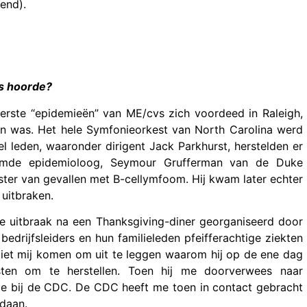
end).
vs hoorde?
erste “epidemieën” van ME/cvs zich voordeed in Raleigh,
en was. Het hele Symfonieorkest van North Carolina werd
l leden, waaronder dirigent Jack Parkhurst, herstelden er
oemde epidemioloog, Seymour Grufferman van de Duke
ster van gevallen met B-cellymfoom. Hij kwam later echter
uitbraken.
re uitbraak na een Thanksgiving-diner georganiseerd door
 bedrijfsleiders en hun familieleden pfeifferachtige ziekten
liet mij komen om uit te leggen waarom hij op de ene dag
en om te herstellen. Toen hij me doorverwees naar
mie bij de CDC. De CDC heeft me toen in contact gebracht
edaan.