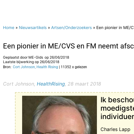
Home
»
Nieuwsartikels
»
Artsen/Onderzoekers
»
Een pionier in ME/
Een pionier in ME/CVS en FM neemt afsch
Geplaatst door
ME-Gids
op
26/06/2018
Laatste bijwerking op 26/06/2018
Bron:
Cort Johnson, Health Rising
| 11352 x gelezen
Cort Johnson
,
HealthRising
, 28 maart 2018
Ik bescho
moedigst
individue
Charles Lapp