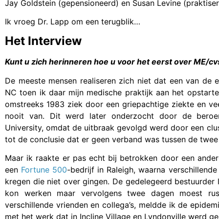
Jay Goldstein (gepensioneerd) en Susan Levine (praktiser
Ik vroeg Dr. Lapp om een terugblik…
Het Interview
Kunt u zich herinneren hoe u voor het eerst over ME/c
De meeste mensen realiseren zich niet dat een van de e
NC toen ik daar mijn medische praktijk aan het opstart
omstreeks 1983 ziek door een griepachtige ziekte en vee
nooit van. Dit werd later onderzocht door de ber
University, omdat de uitbraak gevolgd werd door een clu
tot de conclusie dat er geen verband was tussen de twee 
Maar ik raakte er pas echt bij betrokken door een ande
een
Fortune 500
-bedrijf in Raleigh, waarna verschillende
kregen die niet over gingen. De gedelegeerd bestuurder 
kon werken maar vervolgens twee dagen moest rust
verschillende vrienden en collega’s, meldde ik de epide
met het werk dat in Incline Village en Lyndonville werd g