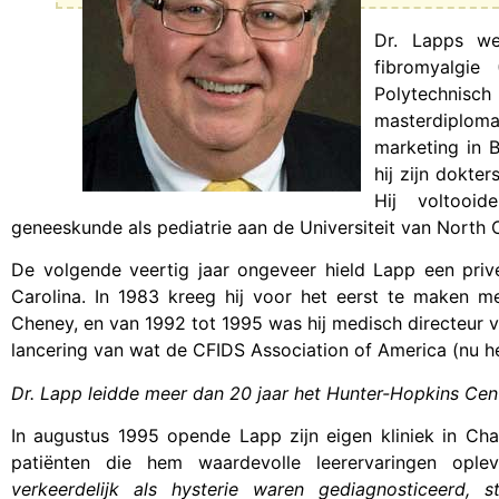
Dr. Lapps w
fibromyalgie
Polytechnisch
masterdiploma
marketing in 
hij zijn dokte
Hij voltooi
geneeskunde als pediatrie aan de Universiteit van North Ca
De volgende veertig jaar ongeveer hield Lapp een priv
Carolina. In 1983 kreeg hij voor het eerst te maken m
Cheney, en van 1992 tot 1995 was hij medisch directeur v
lancering van wat de CFIDS Association of America (nu h
Dr. Lapp leidde meer dan 20 jaar het Hunter-Hopkins Cen
In augustus 1995 opende Lapp zijn eigen kliniek in Ch
patiënten die hem waardevolle leerervaringen ople
verkeerdelijk als hysterie waren gediagnosticeerd, 