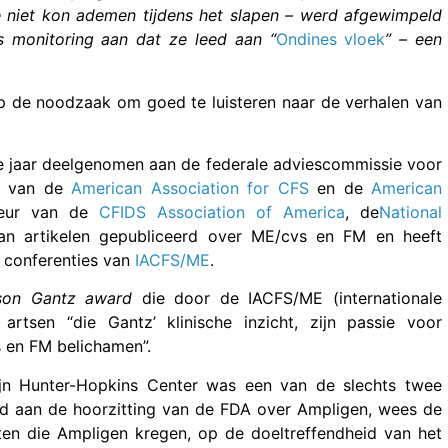
e niet kon ademen tijdens het slapen – werd afgewimpeld
s monitoring aan dat ze leed aan “
Ondines vloek
” – een
p de noodzaak om goed te luisteren naar de verhalen van
ie jaar deelgenomen aan de federale adviescommissie voor
ur van de
American Association for CFS
en de
American
eur van de
CFIDS Association of America
, de
National
 van artikelen gepubliceerd over ME/cvs en FM en heeft
 conferenties van
IACFS/ME
.
son Gantz award
die door de IACFS/ME (internationale
rtsen “die Gantz’ klinische inzicht, zijn passie voor
 en FM belichamen”.
ijn Hunter-Hopkins Center was een van de slechts twee
d aan de hoorzitting van de FDA over Ampligen, wees de
nten die Ampligen kregen, op de doeltreffendheid van het