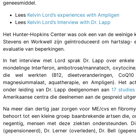
geneesmiddel.
Lees
Kelvin Lord’s experiences with Ampligen
Lees
Kelvin Lord’s Interview with Dr. Lapp
Het Hunter-Hopkins Center was ook een van de weinige kl
Stevens en Workwell zijn geïntroduceerd om hartslag- en
evaluatie van beperkingen.
In het interview met Lord sprak Dr. Lapp over enkele
mondelinge Interferon, ambotrose/mannatech, oxytocine,
die wel werkten (B12, dieetveranderingen, CoQ10 
magnesiummalaat, aquatherapie, en Ampligen). Het acti
onder leiding van Dr. Lapp deelgenomen aan
17 studie
Amerikaanse centra die deelnemen aan de gespreid uitge
Na meer dan dertig jaar zorgen voor ME/cvs en fibromya
behoort tot een kleine groep baanbrekende artsen die, on
negentig, mensen met deze ziekten ondersteunden. Di
(gepensioneerd), Dr. Lerner (overleden), Dr. Bell (gepen