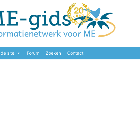
de site
Forum
Zoeken
Contact