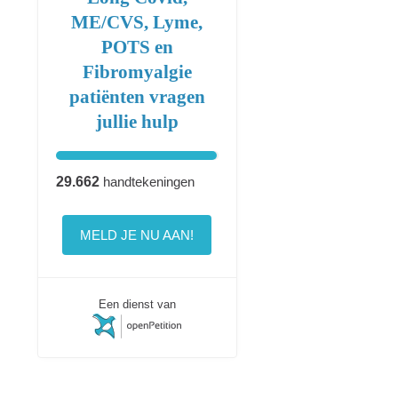
ME/CVS, Lyme,
POTS en
Fibromyalgie
patiënten vragen
jullie hulp
29.662
handtekeningen
MELD JE NU AAN!
Een dienst van