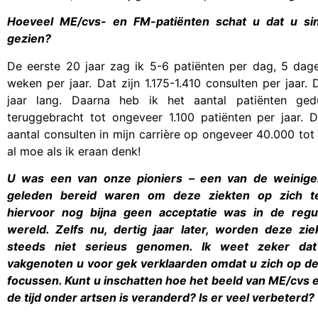
Hoeveel ME/cvs- en FM-patiënten schat u dat u si
gezien?
De eerste 20 jaar zag ik 5-6 patiënten per dag, 5 dag
weken per jaar. Dat zijn 1.175-1.410 consulten per jaar.
jaar lang. Daarna heb ik het aantal patiënten ged
teruggebracht tot ongeveer 1.100 patiënten per jaar. 
aantal consulten in mijn carrière op ongeveer 40.000 tot
al moe als ik eraan denk!
U was een van onze pioniers – een van de weinige
geleden bereid waren om deze ziekten op zich t
hiervoor nog bijna geen acceptatie was in de regu
wereld. Zelfs nu, dertig jaar later, worden deze z
steeds niet serieus genomen. Ik weet zeker da
vakgenoten u voor gek verklaarden omdat u zich op de
focussen. Kunt u inschatten hoe het beeld van ME/cvs
de tijd onder artsen is veranderd? Is er veel verbeterd?