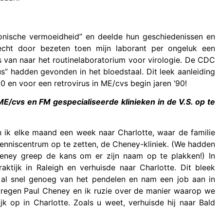
onische vermoeidheid” en deelde hun geschiedenissen en
cht door bezeten toen mijn laborant per ongeluk een
s van naar het routinelaboratorium voor virologie. De CDC
s” hadden gevonden in het bloedstaal. Dit leek aanleiding
‘80 en voor een retrovirus in ME/cvs begin jaren ‘90!
E/cvs en FM gespecialiseerde klinieken in de V.S. op te
 ik elke maand een week naar Charlotte, waar de familie
nniscentrum op te zetten, de Cheney-kliniek. (We hadden
eney greep de kans om er zijn naam op te plakken!) In
ktijk in Raleigh en verhuisde naar Charlotte. Dit bleek
g al snel genoeg van het pendelen en nam een job aan in
6 kregen Paul Cheney en ik ruzie over de manier waarop we
ijk op in Charlotte. Zoals u weet, verhuisde hij naar Bald