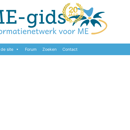
de site
Forum
Zoeken
Contact