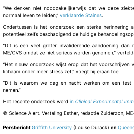
“We denken niet noodzakelijkerwijs dat we deze zie
normaal leven te leiden,”
verklaarde Staines
.
Ondertussen is het onderzoek een sterke herinnering 
potentieel zelfs beschadigend de huidige behandelingsopti
“Dit is een veel groter invaliderende aandoening dan
ME/CVS omdat ze niet serieus worden genomen,” vertelde
“Het nieuw onderzoek wijst erop dat het voorschrijven v
lichaam onder meer stress zet,” voegt hij eraan toe.
“Dit is waarom we dag en nacht werken om een test t
nemen.”
Het recente onderzoek werd
in
Clinical Experimental Im
© Science Alert. Vertaling Esther, redactie Zuiderzon, ME
Persbericht
Griffith University
(Louise Durack)
en
Queens