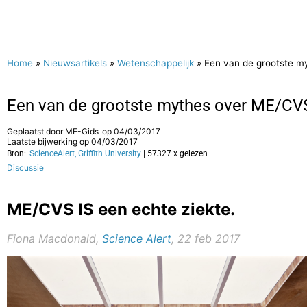
Home
»
Nieuwsartikels
»
Wetenschappelijk
»
Een van de grootste my
Een van de grootste mythes over ME/CVS 
Geplaatst door
ME-Gids
op
04/03/2017
Laatste bijwerking op 04/03/2017
Bron:
ScienceAlert, Griffith University
| 57327 x gelezen
Discussie
ME/CVS IS een echte ziekte.
Fiona Macdonald,
Science Alert
, 22 feb 2017