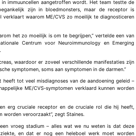
 in immuuncellen aangetroffen wordt. Het team testte de
gankelijk zijn in bloedmonsters, maar de receptor is
kel verklaart waarom ME/CVS zo moeilijk te diagnosticeren
rom het zo moeilijk is om te begrijpen,” vertelde een van
 Nationale Centrum voor Neuroimmunology en Emerging
.
creas, waardoor er zoveel verschillende manifestaties zijn
ogische symptomen, soms aan symptomen in de darmen.”
et heeft tot veel misdiagnoses van de aandoening geleid –
chappelijke ME/CVS-symptomen verklaard kunnen worden
n erg cruciale receptor en de cruciale rol die hij heeft,
am worden veroorzaakt”, zegt Staines.
n een vroeg stadium – alles wat we nu weten is dat deze
e ziekte, en dat er nog een heleboel werk moet worden