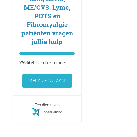
ME/CVS, Lyme,
POTS en
Fibromyalgie
patiënten vragen
jullie hulp
29.664
handtekeningen
MELD JE NU AAN!
Een dienst van