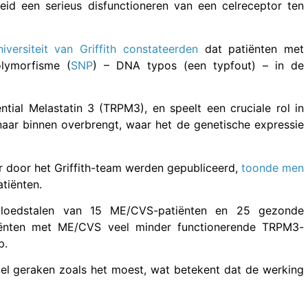
heid een serieus disfunctioneren van een celreceptor ten
versiteit van Griffith constateerden
dat patiënten met
olymorfisme (
SNP
) – DNA typos (een typfout) – in de
tial Melastatin 3 (TRPM3), en speelt een cruciale rol in
naar binnen overbrengt, waar het de genetische expressie
ar door het Griffith-team werden gepubliceerd,
toonde men
tiënten.
loedstalen van 15 ME/CVS-patiënten en 25 gezonde
iënten met ME/CVS veel minder functionerende TRPM3-
p.
 cel geraken zoals het moest, wat betekent dat de werking