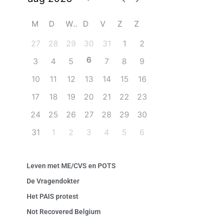
M
D
W
D
V
Z
Z
27
28
29
30
31
1
2
6
3
4
5
7
8
9
10
11
12
13
14
15
16
17
18
19
20
21
22
23
24
25
26
27
28
29
30
31
1
2
3
4
5
6
Leven met ME/CVS en POTS
De Vragendokter
Het PAIS protest
Not Recovered Belgium