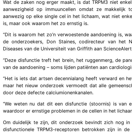
Wat de zaken nog erger maakt, is dat TRPM3 niet enkel
aanwezigheid op immuuncellen omdat ze makkelijk toe
aanwezig op elke single cel in het lichaam, wat niet en
is, maar ook waarom het zo ernstig is.
“Dit is waarom het zo’n verwoestende aandoening is, waa
de onderzoekers, Don Staines, codirecteur van het
Diseases van de Universiteit van Griffith aan ScienceAlert
“Deze disfunctie treft het brein, het ruggenmerg, de pan
van de aandoening – soms lijden patiënten aan cardiol
“Het is iets dat artsen decennialang heeft verward en h
maar het nieuw onderzoek vermoedt dat alle gemeens
door deze defecte calciumionenkanalen.
“We weten nu dat dit een disfunctie (stoornis) is van ee
waardoor er ernstige problemen in de cellen in het licha
Om duidelijk te zijn, dit onderzoek bevindt zich nog i
disfunctionele TRPM3-receptoren betrokken zijn in d