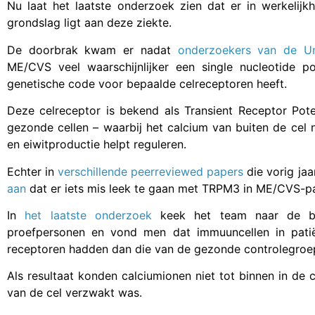
Nu laat het laatste onderzoek zien dat er in werkelijk
grondslag ligt aan deze ziekte.
De doorbrak kwam er nadat
onderzoekers van de Uni
ME/CVS veel waarschijnlijker een single nucleotide p
genetische code voor bepaalde celreceptoren heeft.
Deze celreceptor is bekend als Transient Receptor Poten
gezonde cellen – waarbij het calcium van buiten de cel 
en eiwitproductie helpt reguleren.
Echter in
verschillende peerreviewed papers
die vorig ja
aan
dat er iets mis leek te gaan met TRPM3 in ME/CVS-pa
In
het laatste onderzoek
keek het team naar de b
proefpersonen en vond men dat immuuncellen in pat
receptoren hadden dan die van de gezonde controlegroe
Als resultaat konden calciumionen niet tot binnen in de
van de cel verzwakt was.