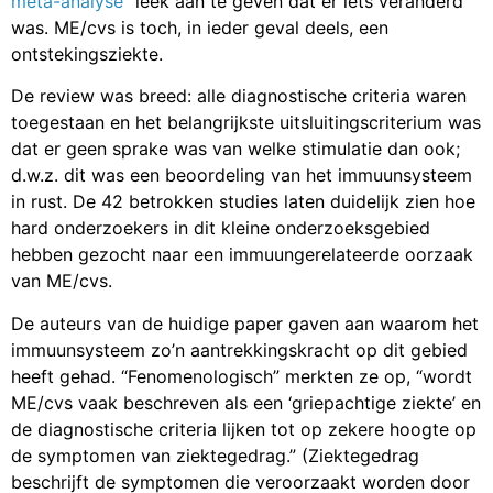
meta-analyse
” leek aan te geven dat er iets veranderd
was. ME/cvs is toch, in ieder geval deels, een
ontstekingsziekte.
De review was breed: alle diagnostische criteria waren
toegestaan en het belangrijkste uitsluitingscriterium was
dat er geen sprake was van welke stimulatie dan ook;
d.w.z. dit was een beoordeling van het immuunsysteem
in rust. De 42 betrokken studies laten duidelijk zien hoe
hard onderzoekers in dit kleine onderzoeksgebied
hebben gezocht naar een immuungerelateerde oorzaak
van ME/cvs.
De auteurs van de huidige paper gaven aan waarom het
immuunsysteem zo’n aantrekkingskracht op dit gebied
heeft gehad. “Fenomenologisch” merkten ze op, “wordt
ME/cvs vaak beschreven als een ‘griepachtige ziekte’ en
de diagnostische criteria lijken tot op zekere hoogte op
de symptomen van ziektegedrag.” (Ziektegedrag
beschrijft de symptomen die veroorzaakt worden door