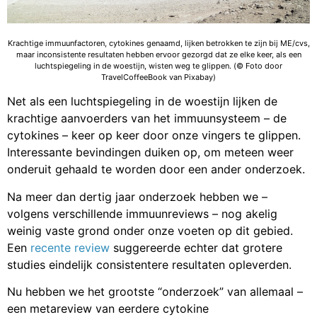
Krachtige immuunfactoren, cytokines genaamd, lijken betrokken te zijn bij ME/cvs,
maar inconsistente resultaten hebben ervoor gezorgd dat ze elke keer, als een
luchtspiegeling in de woestijn, wisten weg te glippen. (© Foto door
TravelCoffeeBook van Pixabay)
Net als een luchtspiegeling in de woestijn lijken de
krachtige aanvoerders van het immuunsysteem – de
cytokines – keer op keer door onze vingers te glippen.
Interessante bevindingen duiken op, om meteen weer
onderuit gehaald te worden door een ander onderzoek.
Na meer dan dertig jaar onderzoek hebben we –
volgens verschillende immuunreviews – nog akelig
weinig vaste grond onder onze voeten op dit gebied.
Een
recente review
suggereerde echter dat grotere
studies eindelijk consistentere resultaten opleverden.
Nu hebben we het grootste “onderzoek” van allemaal –
een metareview van eerdere cytokine