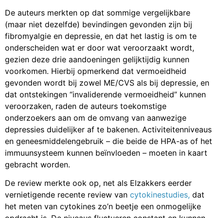
De auteurs merkten op dat sommige vergelijkbare
(maar niet dezelfde) bevindingen gevonden zijn bij
fibromyalgie en depressie, en dat het lastig is om te
onderscheiden wat er door wat veroorzaakt wordt,
gezien deze drie aandoeningen gelijktijdig kunnen
voorkomen. Hierbij opmerkend dat vermoeidheid
gevonden wordt bij zowel ME/CVS als bij depressie, en
dat ontstekingen “invaliderende vermoeidheid” kunnen
veroorzaken, raden de auteurs toekomstige
onderzoekers aan om de omvang van aanwezige
depressies duidelijker af te bakenen. Activiteitenniveaus
en geneesmiddelengebruik – die beide de HPA-as of het
immuunsysteem kunnen beïnvloeden – moeten in kaart
gebracht worden.
De review merkte ook op, net als Elzakkers eerder
vernietigende recente review van
cytokinestudies,
dat
het meten van cytokines zo’n beetje een onmogelijke
opdracht is. De niveaus fluctueren constant en kunnen