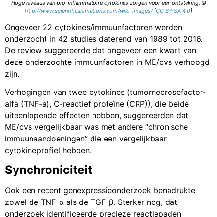
Hoge niveaus van pro-inflammatoire cytokines zorgen voor een ontsteking.
©
http://www.scientificanimations.com/wiki-images/
[
CC BY-SA 4.0
]
Ongeveer 22 cytokines/immuunfactoren werden
onderzocht in 42 studies daterend van 1989 tot 2016.
De review suggereerde dat ongeveer een kwart van
deze onderzochte immuunfactoren in ME/cvs verhoogd
zijn.
Verhogingen van twee cytokines (
tumornecrosefactor-
alfa
(TNF-a),
C-reactief proteïne
(CRP)), die beide
uiteenlopende effecten hebben, suggereerden dat
ME/cvs vergelijkbaar was met andere “chronische
immuunaandoeningen” die een vergelijkbaar
cytokineprofiel hebben.
Synchroniciteit
Ook een recent genexpressieonderzoek benadrukte
zowel de TNF-α als de TGF-β. Sterker nog, dat
onderzoek identificeerde precieze reactiepaden