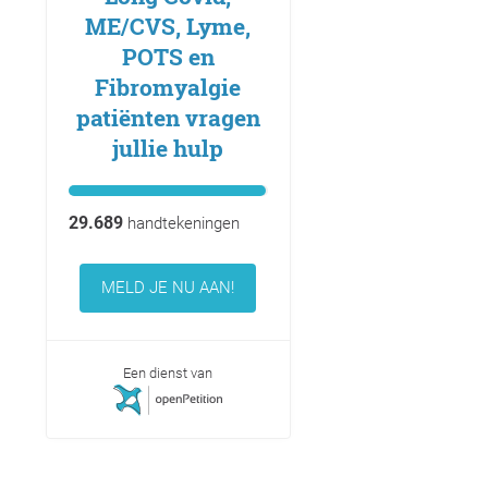
ME/CVS, Lyme,
POTS en
Fibromyalgie
patiënten vragen
jullie hulp
29.689
handtekeningen
MELD JE NU AAN!
Een dienst van