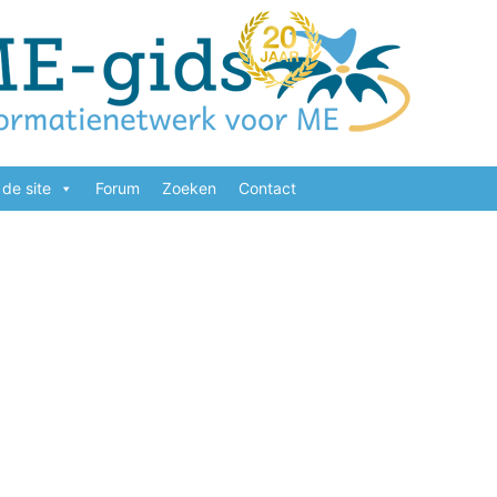
de site
Forum
Zoeken
Contact