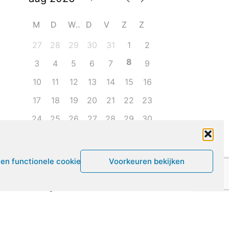
M
D
W
D
V
Z
Z
27
28
29
30
31
1
2
8
3
4
5
6
7
9
10
11
12
13
14
15
16
17
18
19
20
21
22
23
24
25
26
27
28
29
30
31
1
2
3
4
5
6
een functionele cookies
Voorkeuren bekijken
Leven met ME/CVS en POTS
De Vragendokter
Het PAIS protest
Not Recovered Belgium