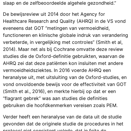
slaap en de zelfbeoordeelde algehele gezondheid.”
De bewijsreview uit 2014 door het Agency for
Healthcare Research and Quality (AHRQ) in de VS vond
eveneens dat GOT “metingen van vermoeidheid,
functioneren en klinische globale indruk van verandering
verbeterde, in vergelijking met controles” (Smith et al,
2014). Maar net als bij Cochrane omvatte deze review
studies die de Oxford-definitie gebruikten, waarvan de
AHRQ zei dat deze patiënten kon insluiten met andere
vermoeidheidsziektes. In 2016 voerde AHRQ een
heranalyse uit, met uitsluiting van de Oxford-studies, en
vond onvoldoende bewijs voor de effectiviteit van GOT
(Smith et al., 2016), en merkte hierbij op dat er een
“flagrant gebrek” was aan studies die definities
gebruiken die hoofdkenmerken vereisen zoals PEM.
Verder heeft een heranalyse van de data uit de studie
gevonden dat de originele studie de procedures in het
protocol niet consistent volgde, dat in feite de