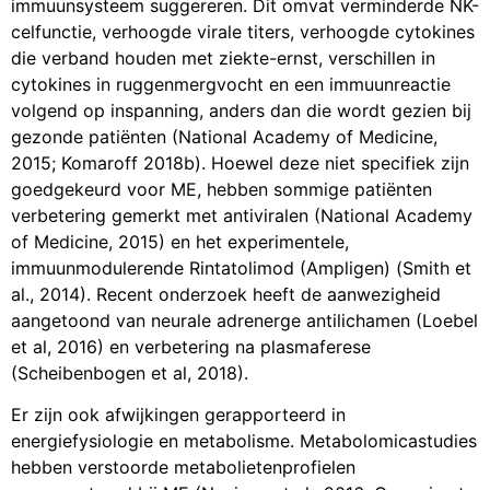
immuunsysteem suggereren. Dit omvat verminderde NK-
celfunctie, verhoogde virale titers, verhoogde cytokines
die verband houden met ziekte-ernst, verschillen in
cytokines in ruggenmergvocht en een immuunreactie
volgend op inspanning, anders dan die wordt gezien bij
gezonde patiënten (National Academy of Medicine,
2015; Komaroff 2018b). Hoewel deze niet specifiek zijn
goedgekeurd voor ME, hebben sommige patiënten
verbetering gemerkt met antiviralen (National Academy
of Medicine, 2015) en het experimentele,
immuunmodulerende Rintatolimod (Ampligen) (Smith et
al., 2014). Recent onderzoek heeft de aanwezigheid
aangetoond van neurale adrenerge antilichamen (Loebel
et al, 2016) en verbetering na plasmaferese
(Scheibenbogen et al, 2018).
Er zijn ook afwijkingen gerapporteerd in
energiefysiologie en metabolisme. Metabolomicastudies
hebben verstoorde metabolietenprofielen