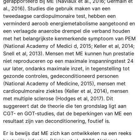
gerapporteerd bij ME (Naviaux et al., 2016; Germain et
al., 2016). Studies die gebruik maken van een
tweedaagse cardiopulmonaire test, hebben een
verminderd aeroob energiemetabolisme aangetoond en
een verlaagde anaerobe drempel die verband houden
met het belangrijkste kenmerkende symptoom van PEM
(National Academy of Medici d, 2015; Keller et al, 2014;
Snell et al, 2013). Mensen met ME kunnen hun prestatie
niet reproduceren op een maximale inspanningstest 24
uur later, ondanks maximale inzet, in tegenstelling tot
gezonde controles, gedeconditioneerd personen
(National Academy of Medicine, 2015), mensen met
cardiopulmonaire ziektes (Keller et al, 2014), mensen
met multiple sclerose (Hodges et al, 2017). Dit
suggereert dat de theorie die ten grondslag ligt aan
CGT- en GOT-studies, dat de beperkingen van ME een
resultaat zijn van deconditionering, foutief is.
Er is bewijs dat ME zich kan ontwikkelen na een reeks