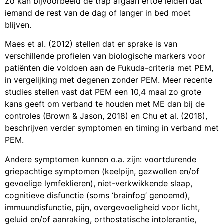
Zo kan bijvoorbeeld de trap afgaan ertoe leiden dat
iemand de rest van de dag of langer in bed moet
blijven.
Maes et al. (2012) stellen dat er sprake is van
verschillende profielen van biologische markers voor
patiënten die voldoen aan de Fukuda-criteria met PEM,
in vergelijking met degenen zonder PEM. Meer recente
studies stellen vast dat PEM een 10,4 maal zo grote
kans geeft om verband te houden met ME dan bij de
controles (Brown & Jason, 2018) en Chu et al. (2018),
beschrijven verder symptomen en timing in verband met
PEM.
Andere symptomen kunnen o.a. zijn: voortdurende
griepachtige symptomen (keelpijn, gezwollen en/of
gevoelige lymfeklieren), niet-verkwikkende slaap,
cognitieve disfunctie (soms ‘brainfog’ genoemd),
immuundisfunctie, pijn, overgevoeligheid voor licht,
geluid en/of aanraking, orthostatische intolerantie,