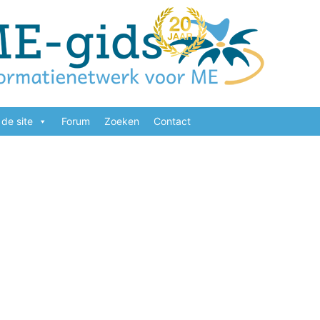
de site
Forum
Zoeken
Contact