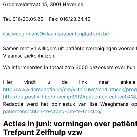
Groenveldstraat 15, 3001 Heverlee
Tel. 016/23.05.26 – Fax: 016/23.24.46
ilse.weeghmans@vlaamspatientenplatform.be
Samen met vrijwilligers uit patiëntenverenigingen voerde
Vlaamse ziekenhuizen.
We informeerden in totaal zo’n 3000 bezoekers over hun 
Hier vindt u de link naar enke
http://www.deredactie.be/cm/vrtnieuws/mediatheek/pro
http://outpost.vrt.be/privemp3/R2Apatientenrechten041
Redactie werd het opiniestuk van Ilse Weeghmans 
patientenrechten-te-vroeg-om-te-feesten/
Acties in juni: vormingen over pati
Trefpunt Zelfhulp vzw