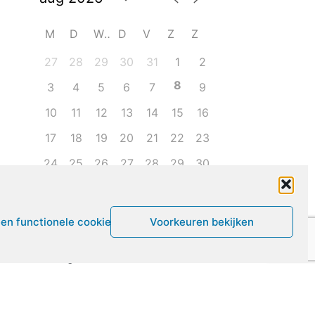
M
D
W
D
V
Z
Z
27
28
29
30
31
1
2
8
3
4
5
6
7
9
10
11
12
13
14
15
16
17
18
19
20
21
22
23
24
25
26
27
28
29
30
31
1
2
3
4
5
6
een functionele cookies
Voorkeuren bekijken
Leven met ME/CVS en POTS
De Vragendokter
Het PAIS protest
Not Recovered Belgium