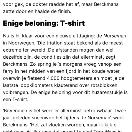
voor gek, de dokter raadde het af, maar Berckmans
zette door en haalde de finish.
Enige beloning: T-shirt
Nu is hij klaar voor een nieuwe uitdaging: de
Norseman
in Noorwegen. ‘Die triatlon staat bekend als de meest
extreme ter wereld. De afstanden mogen dan wel
dezelfde zijn, de condities zijn dat allerminst’, zegt
Berckmans. Zo spring je ‘s morgens vroeg vanop een
ferry in het midden van een fjord in het koude water,
overwin je fietsend 4.000 hoogtemeters en moet je de
laatste loopkilometers klauterend over rotsblokken
volbrengen. De enige beloning voor dit huzarenstukje is
een T-shirt.
‘Bovendien is het weer er allerminst betrouwbaar. Twee
jaar geleden sneeuwde het tijdens de Norseman’, weet
Berckmans. ‘Het zal vloeken worden, maar ik kijk er
echt naar uit. Ik vrees dat er wat te veel Tom Waes in