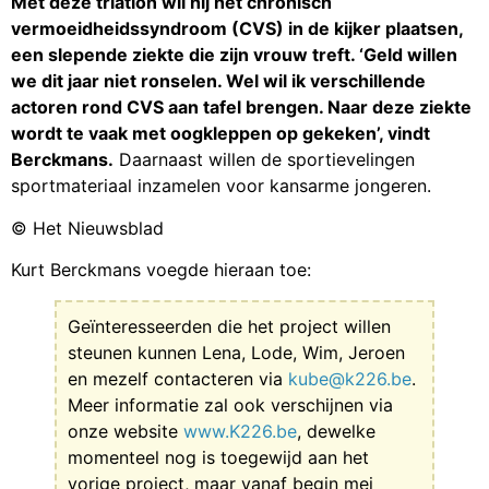
Met deze triatlon wil hij het chronisch
vermoeidheidssyndroom (CVS) in de kijker plaatsen,
een slepende ziekte die zijn vrouw treft. ‘Geld willen
we dit jaar niet ronselen. Wel wil ik verschillende
actoren rond CVS aan tafel brengen. Naar deze ziekte
wordt te vaak met oogkleppen op gekeken’, vindt
Berckmans.
Daarnaast willen de sportievelingen
sportmateriaal inzamelen voor kansarme jongeren.
© Het Nieuwsblad
Kurt Berckmans voegde hieraan toe:
Geïnteresseerden die het project willen
steunen kunnen Lena, Lode, Wim, Jeroen
en mezelf contacteren via
kube@k226.be
.
Meer informatie zal ook verschijnen via
onze website
www.K226.be
, dewelke
momenteel nog is toegewijd aan het
vorige project, maar vanaf begin mei