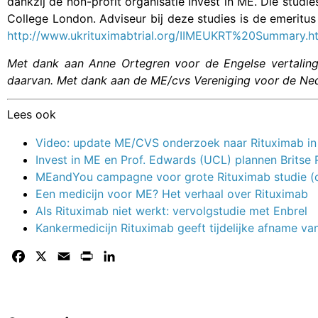
dankzij de non-profit organisatie Invest in ME. Die stud
College London. Adviseur bij deze studies is de emeritu
http://www.ukrituximabtrial.org/IIMEUKRT%20Summary.h
Met dank aan Anne Ortegren voor de Engelse vertaling 
daarvan. Met dank aan de ME/cvs Vereniging voor de Ned
Lees ook
Video: update ME/CVS onderzoek naar Rituximab i
Invest in ME en Prof. Edwards (UCL) plannen Britse R
MEandYou campagne voor grote Rituximab studie (op 
Een medicijn voor ME? Het verhaal over Rituximab
Als Rituximab niet werkt: vervolgstudie met Enbrel
Kankermedicijn Rituximab geeft tijdelijke afname 
Facebook
X
Email
Print
LinkedIn