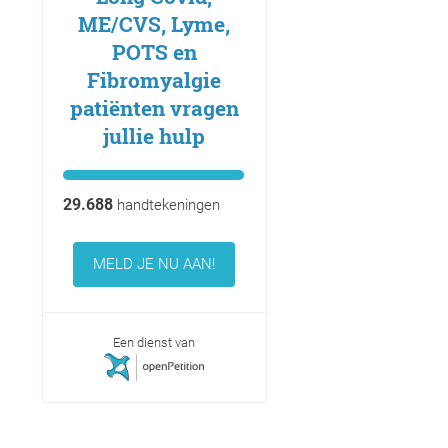
ME/CVS, Lyme,
POTS en
Fibromyalgie
patiënten vragen
jullie hulp
29.688
handtekeningen
MELD JE NU AAN!
Een dienst van