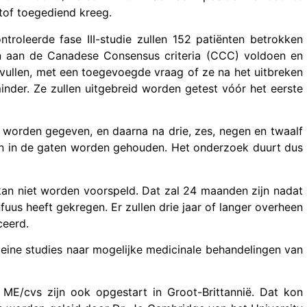
stof toegediend kreeg.
troleerde fase III-studie zullen 152 patiënten betrokken
en aan de Canadese Consensus criteria (CCC) voldoen en
ullen, met een toegevoegde vraag of ze na het uitbreken
inder. Ze zullen uitgebreid worden getest vóór het eerste
 worden gegeven, en daarna na drie, zes, negen en twaalf
n in de gaten worden gehouden. Het onderzoek duurt dus
kan niet worden voorspeld. Dat zal 24 maanden zijn nadat
fuus heeft gekregen. Er zullen drie jaar of langer overheen
ceerd.
kleine studies naar mogelijke medicinale behandelingen van
j ME/cvs zijn ook opgestart in Groot-Brittannië. Dat kon