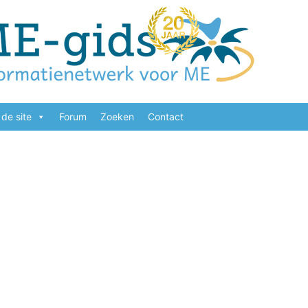
de site
Forum
Zoeken
Contact