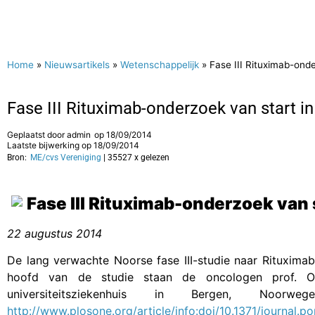
Home
»
Nieuwsartikels
»
Wetenschappelijk
»
Fase III Rituximab-ond
Fase III Rituximab-onderzoek van start 
Geplaatst door
admin
op
18/09/2014
Laatste bijwerking op 18/09/2014
Bron:
ME/cvs Vereniging
| 35527 x gelezen
Fase III Rituximab-onderzoek van
22 augustus 2014
De lang verwachte Noorse fase III-studie naar Rituxima
hoofd van de studie staan de oncologen prof. O
universiteitsziekenhuis in Bergen, Noo
http://www.plosone.org/article/info:doi/10.1371/journal.