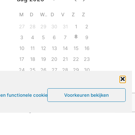
M
D
W
D
V
Z
Z
27
28
29
30
31
1
2
8
3
4
5
6
7
9
10
11
12
13
14
15
16
17
18
19
20
21
22
23
24
25
26
27
28
29
30
31
1
2
3
4
5
6
een functionele cookies
Voorkeuren bekijken
Leven met ME/CVS en POTS
De Vragendokter
Het PAIS protest
Not Recovered Belgium