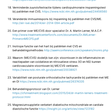
Verminderde zuurstofextractie tijdens cardiopulmonaire inspanningstest
bij patiënten met CVS.
https://www.ncbi.nlm.nih.gov/pubmed/24456560
Veranderde immuunrespons bij inspanning bij patiënten met CVS/ME.
http://eir-isei.de/2014/eir-2014-094-article.pdf
Een primer over ME/CVS door specialist Dr. A. Martin Lerner, M.A.C.P.
http://www.treatmentcenterforcfs.com/documents/Dr.AMLerner-
PrimeronMECFS.pdf
Inotrope functie van het hart bij patiënten met CVS en
behandelingsmethodes
http://aaemconference.com/speakers/monro.php
Waarom (ME/CVS) dodelijk kan zijn: stoornissen in de inflammatoire en
reactiepaden van oxidatieve en nitrosatieve stress (IO en NS) kunnen
cardiovasculaire stoornissen bij ME/CVS verklaren.
https://www.ncbi.nlm.nih.gov/pubmed/20038921
Variabiliteit van posturale orthostatische tachycardie bij patiënten met ME
en OI
https://www.ncbi.nlm.nih.gov/pubmed/26374335
Behandelingsprotocol van Dr. Lerner
https://cfstreatment.blogspot.com/2015/04/dr-martin-lerners-treatment-
protocol.html
Magnesiumsuppletie verbetert diabetische mitochondriale en cardiale
diastolische functie
https://insight.jci.org/articles/view/123182