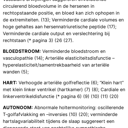
circulerend bloedvolume in de hersenen in
rechtopstaande positie, en bloed kan zich ophopen in
de extremiteiten. (13); Verminderde cardiale volumes en
hoge gehaltes aan hersennatriuretische peptide (17);
Verminderde cardiale output en verslechtering bij
rechtstaan (* pagina 3) (26 (27).
BLOEDSTROOM:
Verminderde bloedstroom en
vasculopathie (14); Arteriële elasticiteitsdisfunctie –
hyperelasticiteit/samentrekbaarheid van arteriële
wanden (5);
HART:
Verhoogde arteriële golfreflectie (6); “Klein hart”
met klein linker ventrikel (hartkamer) (7) (8); Cardiale en
linkerventrikeldisfunctie (* pagina 6) (9) (10) (11) (20)
AUTONOOM:
Abnormale holtermonitoring: oscillerende
T-golfafvlakking en –inversies (10) (20); verminderde
hartslagvariabiliteit tijdens de slaap suggereert een
diepgaande staat van nachtelijke sympathische