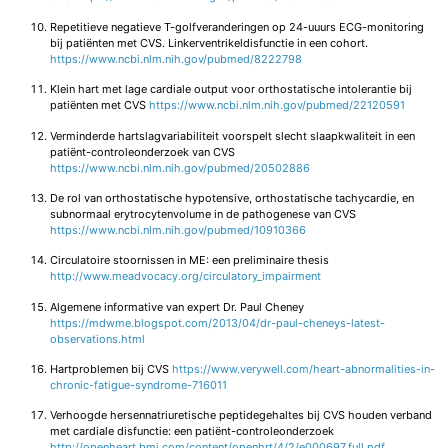
Repetitieve negatieve T-golfveranderingen op 24-uuurs ECG-monitoring
bij patiënten met CVS. Linkerventrikeldisfunctie in een cohort.
https://www.ncbi.nlm.nih.gov/pubmed/8222798
Klein hart met lage cardiale output voor orthostatische intolerantie bij
patiënten met CVS
https://www.ncbi.nlm.nih.gov/pubmed/22120591
Verminderde hartslagvariabiliteit voorspelt slecht slaapkwaliteit in een
patiënt-controleonderzoek van CVS
https://www.ncbi.nlm.nih.gov/pubmed/20502886
De rol van orthostatische hypotensive, orthostatische tachycardie, en
subnormaal erytrocytenvolume in de pathogenese van CVS
https://www.ncbi.nlm.nih.gov/pubmed/10910366
Circulatoire stoornissen in ME: een preliminaire thesis
http://www.meadvocacy.org/circulatory_impairment
Algemene informative van expert Dr. Paul Cheney
https://mdwme.blogspot.com/2013/04/dr-paul-cheneys-latest-
observations.html
Hartproblemen bij CVS
https://www.verywell.com/heart-abnormalities-in-
chronic-fatigue-syndrome-716011
Verhoogde hersennatriuretische peptidegehaltes bij CVS houden verband
met cardiale disfunctie: een patiënt-controleonderzoek
http://openheart.bmj.com/content/openhrt/4/2/e000697.full.pdf