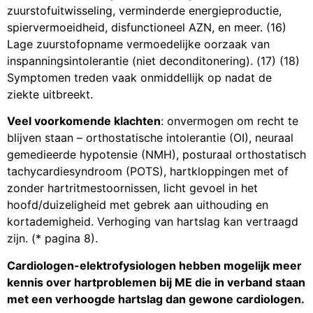
zuurstofuitwisseling, verminderde energieproductie,
spiervermoeidheid, disfunctioneel AZN, en meer. (16)
Lage zuurstofopname vermoedelijke oorzaak van
inspanningsintolerantie (niet deconditonering). (17) (18)
Symptomen treden vaak onmiddellijk op nadat de
ziekte uitbreekt.
Veel voorkomende klachten
: onvermogen om recht te
blijven staan – orthostatische intolerantie (OI), neuraal
gemedieerde hypotensie (NMH), posturaal orthostatisch
tachycardiesyndroom (POTS), hartkloppingen met of
zonder hartritmestoornissen, licht gevoel in het
hoofd/duizeligheid met gebrek aan uithouding en
kortademigheid. Verhoging van hartslag kan vertraagd
zijn. (* pagina 8).
Cardiologen-elektrofysiologen hebben mogelijk meer
kennis over hartproblemen bij ME die in verband staan
met een verhoogde hartslag dan gewone cardiologen.