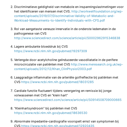
Discriminatieve geldigheid van metabole en inspanningslastmetingen voor
het identificeren van mensen met CVS.
http://workwellfoundation.org/wp-
content/uploads/2019/07/Discriminative-Validity-of-Metabolic-and-
Workload-Measurments-to-Identify-Individuals-with-CFS.pdf
Rol van aangetaste veneuze innervatie in de onderste ledematen in de
pathogenese van CVS
http://www.sciencedirect.com/science/article/pii/S0002962915346838
Lagere ambulante bloeddruk bij CVS
https://www.ncbi.nlm.nih.gov/pubmed/19297309
Verlengde door acetylcholine geïnduceerde vasodilatatie in de perifere
microcirculatie van patiënten met CVS
http://www.meresearch.org.uk/wp-
content/uploads/2012/12/Khan_ClinPhysiol2003.pdf
Laaggradige inflammatie van de arteriële golfreflectie bij patiënten met
CVS
https://www.ncbi.nlm.nih.gov/pubmed/18031285
Cardiale functie fluctueert tijdens verergering en remissie bij jonge
volwassenen met CVS en “klein hart”
https://www.sciencedirect.com/science/article/pii/S0914508709000665
“Kleinhartsyndroom” bij patiënten met CVS
https://www.ncbi.nlm.nih.gov/pubmed/18636530
Abnormale impedantie-cardiografie voorspelt ernst van symptomen bij
CVS
https://www.ncbi.nlm.nih.gov/pubmed/12920435