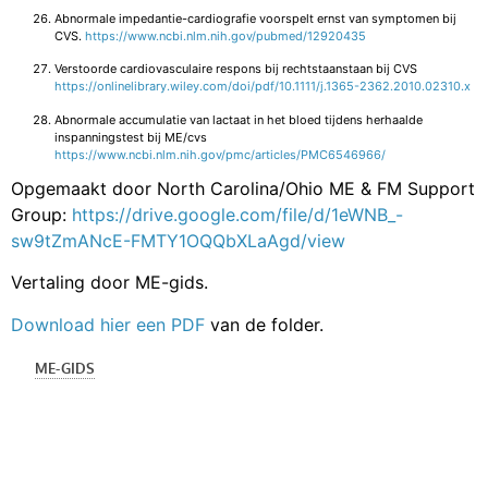
Abnormale impedantie-cardiografie voorspelt ernst van symptomen bij
CVS.
https://www.ncbi.nlm.nih.gov/pubmed/12920435
Verstoorde cardiovasculaire respons bij rechtstaanstaan bij CVS
https://onlinelibrary.wiley.com/doi/pdf/10.1111/j.1365-2362.2010.02310.x
Abnormale accumulatie van lactaat in het bloed tijdens herhaalde
inspanningstest bij ME/cvs
https://www.ncbi.nlm.nih.gov/pmc/articles/PMC6546966/
Opgemaakt door North Carolina/Ohio ME & FM Support
Group:
https://drive.google.com/file/d/1eWNB_-
sw9tZmANcE-FMTY1OQQbXLaAgd/view
Vertaling door ME-gids.
Download hier een PDF
van de folder.