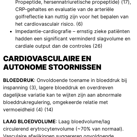
Propeptide, hersennatriuretische propeptide) (17),
CRP-gehaltes en evaluatie van de arteriële
golfreflectie kan nuttig zijn voor het bepalen van
het cardiovasculair risico. (6)
Impedantie-cardiografie – ernstig zieke patiënten
hadden een significant verminderd slagvolume en
cardiale output dan de controles (26)
CARDIOVASCULAIRE EN
AUTONOME STOORNISSEN
BLOEDDRUK
: Onvoldoende toename in bloeddruk bij
inspanning (3), lagere bloeddruk en overdreven
dagelijkse variatie kan te wijten zijn aan abnormale
bloeddrukregulering, omgekeerde relatie met
vermoeidheid (4) (14)
LAAG BLOEDVOLUME
: Laag bloedvolume/lag
circulerend erytrocytenvolume (~70% van normaal).
Vasculaire afwijkingen suggereren onvoldoende