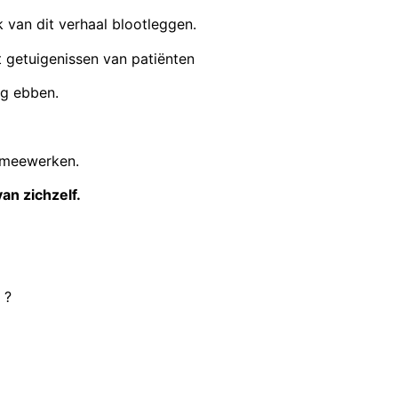
 van dit verhaal blootleggen.
t getuigenissen van patiënten
eg ebben.
 meewerken.
van zichzelf.
 ?