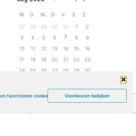
M
D
W
D
V
Z
Z
27
28
29
30
31
1
2
7
3
4
5
6
8
9
10
11
12
13
14
15
16
17
18
19
20
21
22
23
24
25
26
27
28
29
30
31
1
2
3
4
5
6
een functionele cookies
Voorkeuren bekijken
Leven met ME/CVS en POTS
De Vragendokter
Het PAIS protest
Not Recovered Belgium