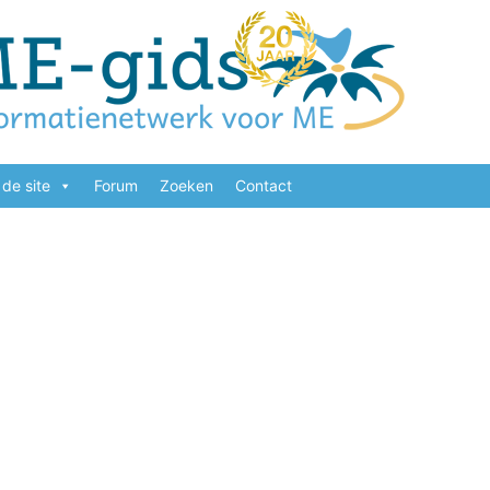
de site
Forum
Zoeken
Contact