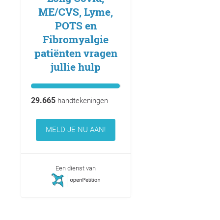
ME/CVS, Lyme,
POTS en
Fibromyalgie
patiënten vragen
jullie hulp
29.665
handtekeningen
MELD JE NU AAN!
Een dienst van