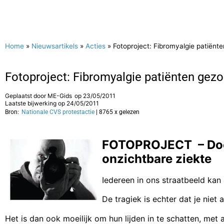
Home
»
Nieuwsartikels
»
Acties
»
Fotoproject: Fibromyalgie patiënt
Fotoproject: Fibromyalgie patiënten gez
Geplaatst door
ME-Gids
op
23/05/2011
Laatste bijwerking op 24/05/2011
Bron:
Nationale CVS protestactie
| 8765 x gelezen
FOTOPROJECT – Door
onzichtbare ziekte
Iedereen in ons straatbeeld kan 
De tragiek is echter dat je niet 
Het is dan ook moeilijk om hun lijden in te schatten, met 