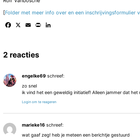
Rolf Vanbosche
[
Folder met meer info over en een inschrijvingsformulier v
Facebook
X
Email
Print
LinkedIn
2 reacties
engelke69
schreef:
zo snel
ik vind het een geweldig initiatief! Alleen jammer dat het 
Login om te reageren
marieke16
schreef:
wat gaaf zeg! heb je meteen een berichtje gestuurd