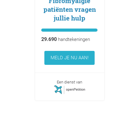
Fibromyalgie
patiënten vragen
jullie hulp
29.690
handtekeningen
MELD JE NU AAN!
Een dienst van