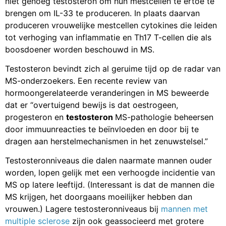
niet genoeg testosteron om hun mestcellen te ertoe te
brengen om IL-33 te produceren. In plaats daarvan
produceren vrouwelijke mestcellen cytokines die leiden
tot verhoging van inflammatie en Th17 T-cellen die als
boosdoener worden beschouwd in MS.
Testosteron bevindt zich al geruime tijd op de radar van
MS-onderzoekers. Een recente review van
hormoongerelateerde veranderingen in MS beweerde
dat er “overtuigend bewijs is dat oestrogeen,
progesteron en
testosteron
MS-pathologie beheersen
door immuunreacties te beïnvloeden en door bij te
dragen aan herstelmechanismen in het zenuwstelsel.”
Testosteronniveaus die dalen naarmate mannen ouder
worden, lopen gelijk met een verhoogde incidentie van
MS op latere leeftijd. (Interessant is dat de mannen die
MS krijgen, het doorgaans moeilijker hebben dan
vrouwen.) Lagere testosteronniveaus bij
mannen met
multiple sclerose
zijn ook geassocieerd met grotere