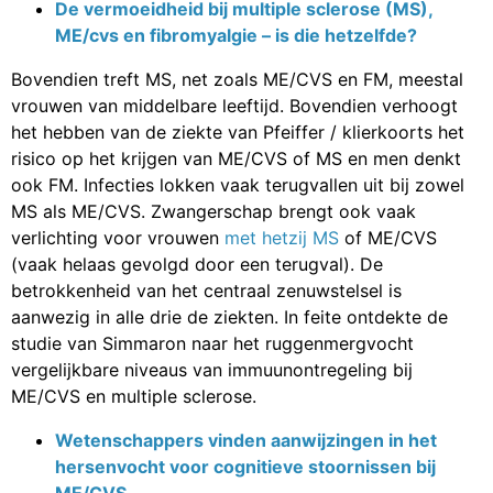
De vermoeidheid bij multiple sclerose (MS),
ME/cvs en fibromyalgie – is die hetzelfde?
Bovendien treft MS, net zoals ME/CVS en FM, meestal
vrouwen van middelbare leeftijd. Bovendien verhoogt
het hebben van de ziekte van Pfeiffer / klierkoorts het
risico op het krijgen van ME/CVS of MS en men denkt
ook FM. Infecties lokken vaak terugvallen uit bij zowel
MS als ME/CVS. Zwangerschap brengt ook vaak
verlichting voor vrouwen
met hetzij MS
of ME/CVS
(vaak helaas gevolgd door een terugval). De
betrokkenheid van het centraal zenuwstelsel is
aanwezig in alle drie de ziekten. In feite ontdekte de
studie van Simmaron naar het ruggenmergvocht
vergelijkbare niveaus van immuunontregeling bij
ME/CVS en multiple sclerose.
Wetenschappers vinden aanwijzingen in het
hersenvocht voor cognitieve stoornissen bij
ME/CVS