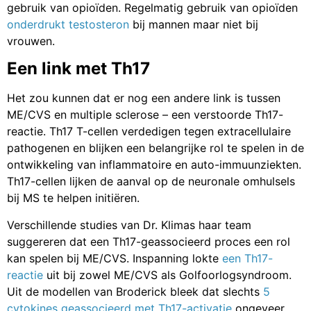
gebruik van opioïden. Regelmatig gebruik van opioïden
onderdrukt testosteron
bij mannen maar niet bij
vrouwen.
Een link met Th17
Het zou kunnen dat er nog een andere link is tussen
ME/CVS en multiple sclerose – een verstoorde Th17-
reactie. Th17 T-cellen verdedigen tegen extracellulaire
pathogenen en blijken een belangrijke rol te spelen in de
ontwikkeling van inflammatoire en auto-immuunziekten.
Th17-cellen lijken de aanval op de neuronale omhulsels
bij MS te helpen initiëren.
Verschillende studies van Dr. Klimas haar team
suggereren dat een Th17-geassocieerd proces een rol
kan spelen bij ME/CVS. Inspanning lokte
een Th17-
reactie
uit bij zowel ME/CVS als Golfoorlogsyndroom.
Uit de modellen van Broderick bleek dat slechts
5
cytokines geassocieerd met Th17-activatie
ongeveer