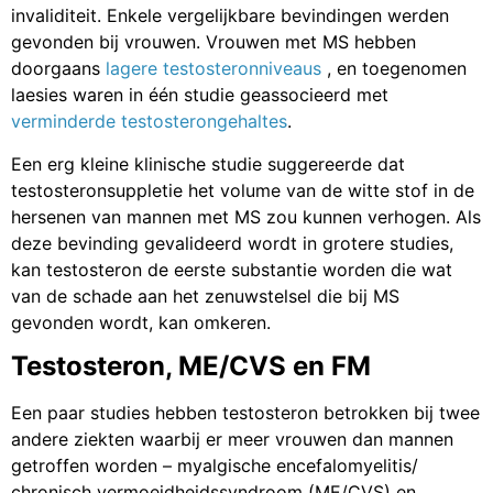
invaliditeit. Enkele vergelijkbare bevindingen werden
gevonden bij vrouwen. Vrouwen met MS hebben
doorgaans
lagere testosteronniveaus
, en toegenomen
laesies waren in één studie geassocieerd met
verminderde testosterongehaltes
.
Een erg kleine klinische studie suggereerde dat
testosteronsuppletie het volume van de witte stof in de
hersenen van mannen met MS zou kunnen verhogen. Als
deze bevinding gevalideerd wordt in grotere studies,
kan testosteron de eerste substantie worden die wat
van de schade aan het zenuwstelsel die bij MS
gevonden wordt, kan omkeren.
Testosteron, ME/CVS en FM
Een paar studies hebben testosteron betrokken bij twee
andere ziekten waarbij er meer vrouwen dan mannen
getroffen worden – myalgische encefalomyelitis/
chronisch vermoeidheidssyndroom (ME/CVS) en