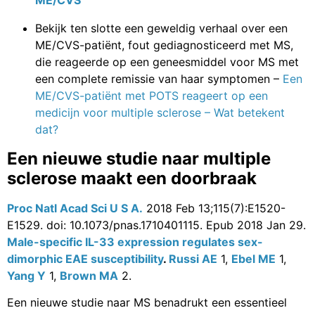
Bekijk ten slotte een geweldig verhaal over een
ME/CVS-patiënt, fout gediagnosticeerd met MS,
die reageerde op een geneesmiddel voor MS met
een complete remissie van haar symptomen –
Een
ME/CVS-patiënt met POTS reageert op een
medicijn voor multiple sclerose – Wat betekent
dat?
Een nieuwe studie naar multiple
sclerose maakt een doorbraak
Proc Natl Acad Sci U S A.
2018 Feb 13;115(7):E1520-
E1529. doi: 10.1073/pnas.1710401115. Epub 2018 Jan 29.
Male-specific IL-33 expression regulates sex-
dimorphic EAE susceptibility
.
Russi AE
1,
Ebel ME
1,
Yang Y
1,
Brown MA
2.
Een nieuwe studie naar MS benadrukt een essentieel