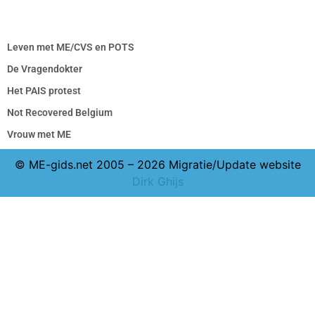
Leven met ME/CVS en POTS
De Vragendokter
Het PAIS protest
Not Recovered Belgium
Vrouw met ME
© ME-gids.net 2005 – 2026 Migratie/Update website
Dirk Ghijs