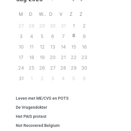
M
D
W
D
V
Z
Z
27
28
29
30
31
1
2
8
3
4
5
6
7
9
10
11
12
13
14
15
16
17
18
19
20
21
22
23
24
25
26
27
28
29
30
31
1
2
3
4
5
6
Leven met ME/CVS en POTS
De Vragendokter
Het PAIS protest
Not Recovered Belgium