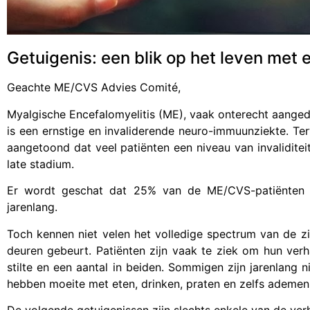
Getuigenis: een blik op het leven met
Geachte ME/CVS Advies Comité,
Myalgische Encefalomyelitis (ME), vaak onterecht aange
is een ernstige en invaliderende neuro-immuunziekte. Terw
aangetoond dat veel patiënten een niveau van invaliditeit
late stadium.
Er wordt geschat dat 25% van de ME/CVS-patiënten vo
jarenlang.
Toch kennen niet velen het volledige spectrum van de zi
deuren gebeurt. Patiënten zijn vaak te ziek om hun verha
stilte en een aantal in beiden. Sommigen zijn jarenlang
hebben moeite met eten, drinken, praten en zelfs ademen
De volgende getuigenissen zijn slechts enkele van de ver