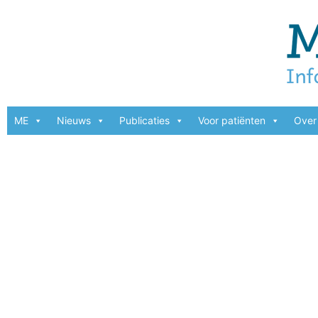
ME
Nieuws
Publicaties
Voor patiënten
Over 