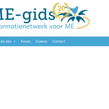
de site
Forum
Zoeken
Contact