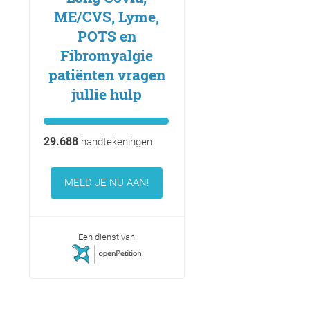
ME/CVS, Lyme,
POTS en
Fibromyalgie
patiënten vragen
jullie hulp
29.688
handtekeningen
MELD JE NU AAN!
Een dienst van