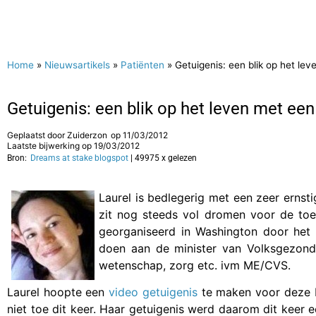
Home
»
Nieuwsartikels
»
Patiënten
»
Getuigenis: een blik op het le
Getuigenis: een blik op het leven met ee
Geplaatst door
Zuiderzon
op
11/03/2012
Laatste bijwerking op 19/03/2012
Bron:
Dreams at stake blogspot
| 49975 x gelezen
Laurel is bedlegerig met een zeer ernst
zit nog steeds vol dromen voor de to
georganiseerd in Washington door het
doen aan de minister van Volksgezond
wetenschap, zorg etc. ivm ME/CVS.
Laurel hoopte een
video getuigenis
te maken voor deze b
niet toe dit keer. Haar getuigenis werd daarom dit keer 