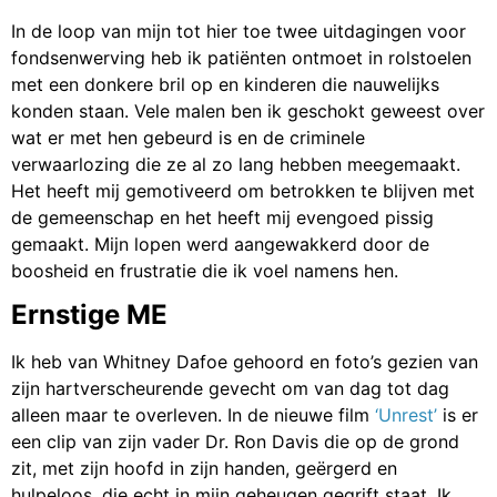
In de loop van mijn tot hier toe twee uitdagingen voor
fondsenwerving heb ik patiënten ontmoet in rolstoelen
met een donkere bril op en kinderen die nauwelijks
konden staan. Vele malen ben ik geschokt geweest over
wat er met hen gebeurd is en de criminele
verwaarlozing die ze al zo lang hebben meegemaakt.
Het heeft mij gemotiveerd om betrokken te blijven met
de gemeenschap en het heeft mij evengoed pissig
gemaakt. Mijn lopen werd aangewakkerd door de
boosheid en frustratie die ik voel namens hen.
Ernstige ME
Ik heb van Whitney Dafoe gehoord en foto’s gezien van
zijn hartverscheurende gevecht om van dag tot dag
alleen maar te overleven. In de nieuwe film
‘Unrest’
is er
een clip van zijn vader Dr. Ron Davis die op de grond
zit, met zijn hoofd in zijn handen, geërgerd en
hulpeloos, die echt in mijn geheugen gegrift staat. Ik