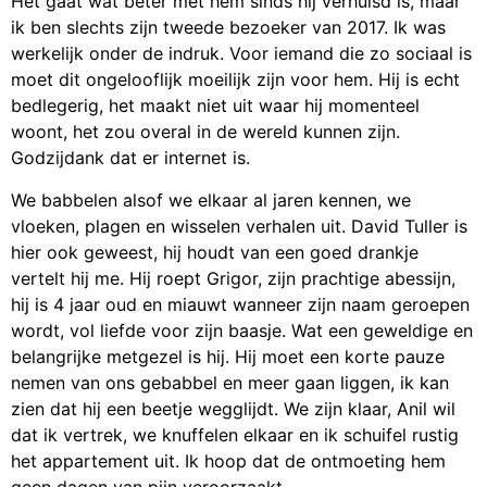
Het gaat wat beter met hem sinds hij verhuisd is, maar
ik ben slechts zijn tweede bezoeker van 2017. Ik was
werkelijk onder de indruk. Voor iemand die zo sociaal is
moet dit ongelooflijk moeilijk zijn voor hem. Hij is echt
bedlegerig, het maakt niet uit waar hij momenteel
woont, het zou overal in de wereld kunnen zijn.
Godzijdank dat er internet is.
We babbelen alsof we elkaar al jaren kennen, we
vloeken, plagen en wisselen verhalen uit. David Tuller is
hier ook geweest, hij houdt van een goed drankje
vertelt hij me. Hij roept Grigor, zijn prachtige abessijn,
hij is 4 jaar oud en miauwt wanneer zijn naam geroepen
wordt, vol liefde voor zijn baasje. Wat een geweldige en
belangrijke metgezel is hij. Hij moet een korte pauze
nemen van ons gebabbel en meer gaan liggen, ik kan
zien dat hij een beetje wegglijdt. We zijn klaar, Anil wil
dat ik vertrek, we knuffelen elkaar en ik schuifel rustig
het appartement uit. Ik hoop dat de ontmoeting hem
geen dagen van pijn veroorzaakt.