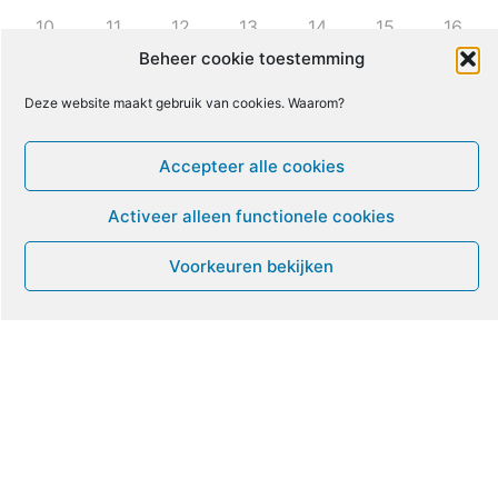
10
11
12
13
14
15
16
Beheer cookie toestemming
17
18
19
20
21
22
23
Deze website maakt gebruik van cookies. Waarom?
24
25
26
27
28
29
30
Accepteer alle cookies
Activeer alleen functionele cookies
31
1
2
3
4
5
6
Voorkeuren bekijken
Leven met ME/CVS en POTS
De Vragendokter
Het PAIS protest
Not Recovered Belgium
Vrouw met ME