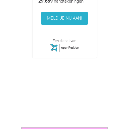
29.689
handtekeningen
MELD JE NU AAN!
Een dienst van