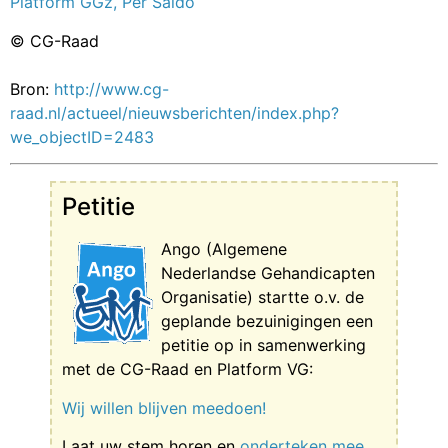
Platform GGz, Per Saldo
© CG-Raad
Bron:
http://www.cg-
raad.nl/actueel/nieuwsberichten/index.php?
we_objectID=2483
Petitie
Ango (Algemene
Nederlandse Gehandicapten
Organisatie) startte o.v. de
geplande bezuinigingen een
petitie op in samenwerking
met de CG-Raad en Platform VG:
Wij willen blijven meedoen!
Laat uw stem horen en
onderteken mee