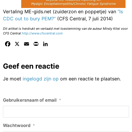
Vertaling ME-gids.net (zuiderzon en poppetje) van
“Is
CDC out to bury PEM?”
(CFS Central, 7 juli 2014)
Dit artikel is herdrukt en vertaald met toestemming van de auteur Mindy Kitei voor
CFS Central
http://www.cfscentral.com
Facebook
X
Email
Print
LinkedIn
Geef een reactie
Je moet
ingelogd zijn op
om een reactie te plaatsen.
Gebruikersnaam of email
*
Wachtwoord
*