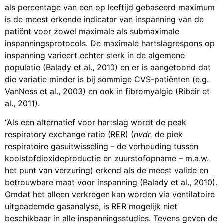
als percentage van een op leeftijd gebaseerd maximum
is de meest erkende indicator van inspanning van de
patiënt voor zowel maximale als submaximale
inspanningsprotocols. De maximale hartslagrespons op
inspanning varieert echter sterk in de algemene
populatie (Balady et al., 2010) en er is aangetoond dat
die variatie minder is bij sommige CVS-patiënten (e.g.
VanNess et al., 2003) en ook in fibromyalgie (Ribeir et
al., 2011).
“Als een alternatief voor hartslag wordt de peak
respiratory exchange ratio (RER) (
nvdr.
de piek
respiratoire gasuitwisseling – de verhouding tussen
koolstofdioxideproductie en zuurstofopname – m.a.w.
het punt van verzuring) erkend als de meest valide en
betrouwbare maat voor inspanning (Balady et al., 2010).
Omdat het alleen verkregen kan worden via ventilatoire
uitgeademde gasanalyse, is RER mogelijk niet
beschikbaar in alle inspanningsstudies. Tevens geven de