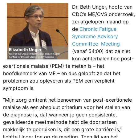
Dr. Beth Unger, hoofd van
CDC’s ME/CVS onderzoek,
zei afgelopen maand op
de
Chronic Fatigue
Syndrome Advisory
Committee Meeting
(vanaf 54:00) dat ze niet
kon achterhalen hoe post-
exertionele malaise (PEM) te meten is – het
hoofdkenmerk van ME – en dus gelooft ze dat het
problemen zou opleveren als PEM een verplicht
symptoom is.
“Mijn zorg omtrent het benoemen van post-exertionele
malaise als een absoluut criterium voor het stellen van
de diagnose is, dat wanneer je geen consistente,
gevalideerde meetmethode hebt die door artsen
makkelijk te gebruiken is, dit een grote barrière is,”
lichtte Unger toe op de meeting. Toen lid van het