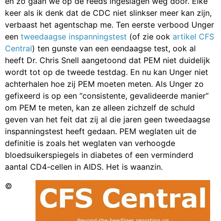
en zo gaan we op de reeds ingeslagen weg door. Elke
keer als ik denk dat de CDC niet slinkser meer kan zijn,
verbaast het agentschap me. Ten eerste verbood Unger
een
tweedaagse inspanningstest
(of zie ook
artikel CFS
Central
) ten gunste van een eendaagse test, ook al
heeft Dr. Chris Snell aangetoond dat PEM niet duidelijk
wordt tot op de tweede testdag. En nu kan Unger niet
achterhalen hoe zij PEM moeten meten. Als Unger zo
gefixeerd is op een “consistente, gevalideerde manier”
om PEM te meten, kan ze alleen zichzelf de schuld
geven van het feit dat zij al die jaren geen tweedaagse
inspanningstest heeft gedaan. PEM weglaten uit de
definitie is zoals het weglaten van verhoogde
bloedsuikerspiegels in diabetes of een verminderd
aantal CD4-cellen in AIDS. Het is waanzin.
©