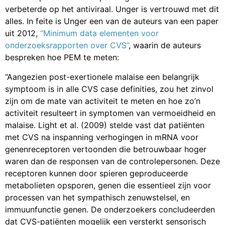
verbeterde op het antiviraal. Unger is vertrouwd met dit
alles. In feite is Unger een van de auteurs van een paper
uit 2012,
“Minimum data elementen voor
onderzoeksrapporten over CVS”
, waarin de auteurs
bespreken hoe PEM te meten:
“Aangezien post-exertionele malaise een belangrijk
symptoom is in alle CVS case definities, zou het zinvol
zijn om de mate van activiteit te meten en hoe zo’n
activiteit resulteert in symptomen van vermoeidheid en
malaise. Light et al. (2009) stelde vast dat patiënten
met CVS na inspanning verhogingen in mRNA voor
genenreceptoren vertoonden die betrouwbaar hoger
waren dan de responsen van de controlepersonen. Deze
receptoren kunnen door spieren geproduceerde
metabolieten opsporen, genen die essentieel zijn voor
processen van het sympathisch zenuwstelsel, en
immuunfunctie genen. De onderzoekers concludeerden
dat CVS-patiënten mogelijk een versterkt sensorisch