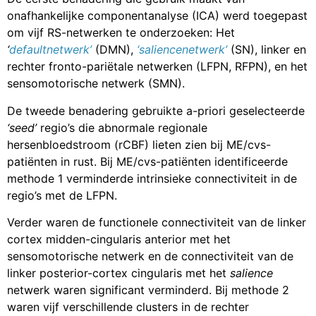
onafhankelijke componentanalyse (ICA) werd toegepast
om vijf RS-netwerken te onderzoeken: Het
‘
defaultnetwerk’
(DMN),
‘saliencenetwerk’
(SN), linker en
rechter fronto-pariëtale netwerken (LFPN, RFPN), en het
sensomotorische netwerk (SMN).
De tweede benadering gebruikte a-priori geselecteerde
‘seed’
regio’s die abnormale regionale
hersenbloedstroom (rCBF) lieten zien bij ME/cvs-
patiënten in rust. Bij ME/cvs-patiënten identificeerde
methode 1 verminderde intrinsieke connectiviteit in de
regio’s met de LFPN.
Verder waren de functionele connectiviteit van de linker
cortex midden-cingularis anterior met het
sensomotorische netwerk en de connectiviteit van de
linker posterior-cortex cingularis met het
salience
netwerk waren significant verminderd. Bij methode 2
waren vijf verschillende clusters in de rechter