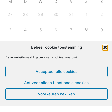
M
D
W
D
V
Z
Z
27
28
29
30
31
1
2
8
3
4
5
6
7
9
10
11
12
13
14
15
16
Beheer cookie toestemming
Deze website maakt gebruik van cookies. Waarom?
17
18
19
20
21
22
23
Accepteer alle cookies
24
25
26
27
28
29
30
Activeer alleen functionele cookies
31
1
2
3
4
5
6
Voorkeuren bekijken
Leven met ME/CVS en POTS