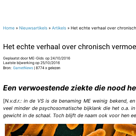
Home
»
Nieuwsartikels
»
Artikels
»
Het echte verhaal over chronis
Het echte verhaal over chronisch verm
Geplaatst door
ME-Gids
op
24/10/2016
Laatste bijwerking op 25/10/2016
Bron:
GarnetNews
| 8774 x gelezen
Een verwoestende ziekte die nood he
[
N.v.d.r.: in de VS is de benaming ME weinig bekend, 
veel minder de psychosomatische bijklank die het o.a. in
gewicht in de schaal. Toch blijft de naam ook voor hen ee