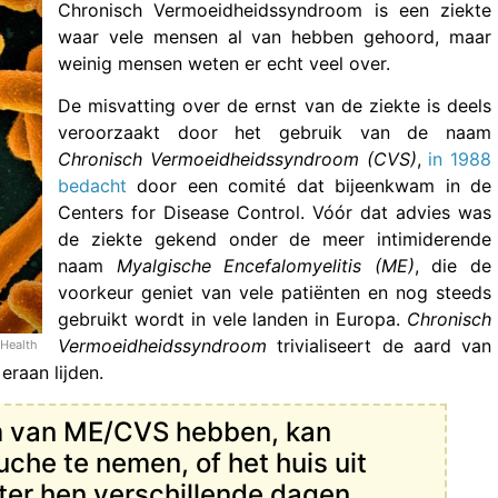
Chronisch Vermoeidheidssyndroom is een ziekte
waar vele mensen al van hebben gehoord, maar
weinig mensen weten er echt veel over.
De misvatting over de ernst van de ziekte is deels
veroorzaakt door het gebruik van de naam
Chronisch Vermoeidheidssyndroom (CVS)
,
in 1988
bedacht
door een comité dat bijeenkwam in de
Centers for Disease Control. Vóór dat advies was
de ziekte gekend onder de meer intimiderende
naam
Myalgische Encefalomyelitis (ME)
, die de
voorkeur geniet van vele patiënten en nog steeds
gebruikt wordt in vele landen in Europa.
Chronisch
Vermoeidheidssyndroom
trivialiseert de aard van
 Health
eraan lijden.
m van ME/CVS hebben, kan
he te nemen, of het huis uit
ter hen verschillende dagen