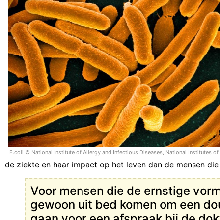
E.coli © National Institute of Allergy and Infectious Diseases, National Institutes of
de ziekte en haar impact op het leven dan de mensen die 
Voor mensen die de ernstige vor
gewoon uit bed komen om een douc
gaan voor een afspraak bij de dok