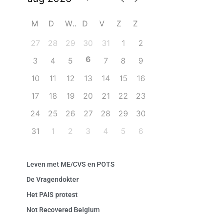
M
D
W
D
V
Z
Z
27
28
29
30
31
1
2
6
3
4
5
7
8
9
10
11
12
13
14
15
16
17
18
19
20
21
22
23
24
25
26
27
28
29
30
31
1
2
3
4
5
6
Leven met ME/CVS en POTS
De Vragendokter
Het PAIS protest
Not Recovered Belgium