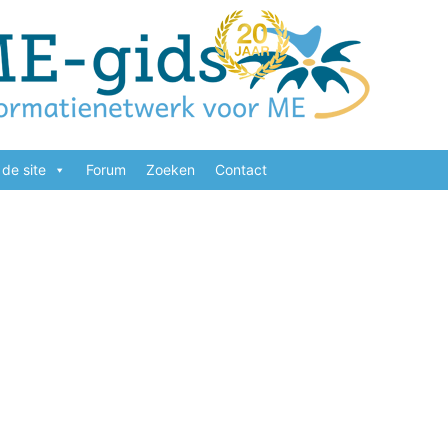
de site
Forum
Zoeken
Contact