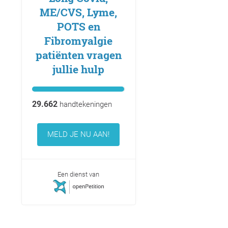
ME/CVS, Lyme,
POTS en
Fibromyalgie
patiënten vragen
jullie hulp
29.662
handtekeningen
MELD JE NU AAN!
Een dienst van