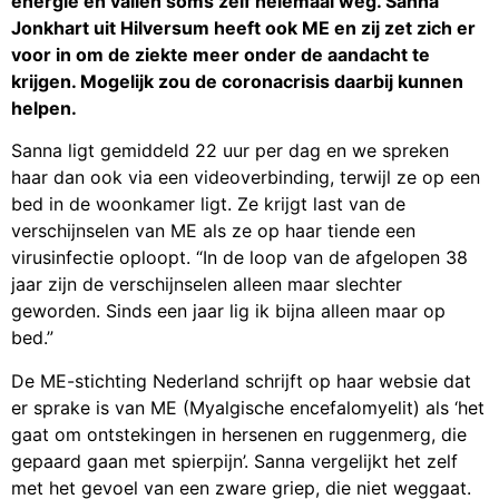
energie en vallen soms zelf helemaal weg. Sanna
Jonkhart uit Hilversum heeft ook ME en zij zet zich er
voor in om de ziekte meer onder de aandacht te
krijgen. Mogelijk zou de coronacrisis daarbij kunnen
helpen.
Sanna ligt gemiddeld 22 uur per dag en we spreken
haar dan ook via een videoverbinding, terwijl ze op een
bed in de woonkamer ligt. Ze krijgt last van de
verschijnselen van ME als ze op haar tiende een
virusinfectie oploopt. “In de loop van de afgelopen 38
jaar zijn de verschijnselen alleen maar slechter
geworden. Sinds een jaar lig ik bijna alleen maar op
bed.”
De ME-stichting Nederland schrijft op haar websie dat
er sprake is van ME (Myalgische encefalomyelit) als ‘het
gaat om ontstekingen in hersenen en ruggenmerg, die
gepaard gaan met spierpijn’. Sanna vergelijkt het zelf
met het gevoel van een zware griep, die niet weggaat.