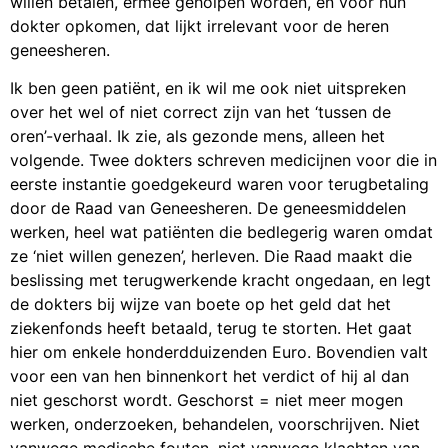
willen betalen, ermee geholpen worden, en voor hun
dokter opkomen, dat lijkt irrelevant voor de heren
geneesheren.
Ik ben geen patiënt, en ik wil me ook niet uitspreken
over het wel of niet correct zijn van het ‘tussen de
oren’-verhaal. Ik zie, als gezonde mens, alleen het
volgende. Twee dokters schreven medicijnen voor die in
eerste instantie goedgekeurd waren voor terugbetaling
door de Raad van Geneesheren. De geneesmiddelen
werken, heel wat patiënten die bedlegerig waren omdat
ze ‘niet willen genezen’, herleven. Die Raad maakt die
beslissing met terugwerkende kracht ongedaan, en legt
de dokters bij wijze van boete op het geld dat het
ziekenfonds heeft betaald, terug te storten. Het gaat
hier om enkele honderdduizenden Euro. Bovendien valt
voor een van hen binnenkort het verdict of hij al dan
niet geschorst wordt. Geschorst = niet meer mogen
werken, onderzoeken, behandelen, voorschrijven. Niet
vanwege medische fouten, niet vanwege klachten van