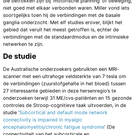
die betrokken zijn bij ‘motorische planning’ of beweging,
niet goed met elkaar verbonden waren. Miller vond iets
soortgelijks toen hij de verbindingen met de basale
ganglia onderzocht. Met elf studies erover, blijkt het
gebied dat veruit het meest getroffen is, echter de
verbindingen met de standaardmodus en de intrinsieke
netwerken te zijn.
De studie
De Australische onderzoekers gebruikten een MRI-
scanner met een ultrahoge veldsterkte van 7 tesla om
de verbindingen (zuurstofgehalte in het bloed) tussen
27 interessante gebieden in deze hersenregio’s te
onderzoeken terwijl 31 ME/cvs-patiënten en 15 gezonde
controles de Stroop-cognitieve taak uitvoerden, in de
studie ‘
Subcortical and default mode network
connectivity is impaired in myalgic
encephalomyelitis/chronic fatigue syndrome
’ (De
connectiviteit van het subcorticale en