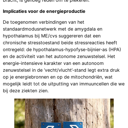
bracht, is genoeg reden om te piekeren.
Implicaties voor de energieproductie
De toegenomen verbindingen van het
standaardmodusnetwerk met de amygdala en
hypothalamus bij ME/cvs suggereren dat een
chronische stresstoestand beide stressreacties heeft
ontregeld: de hypothalamus-hypofyse-bijnier-as (HPA)
en de activiteit van het autonome zenuwstelsel. Het
energie-intensieve karakter van een autonoom
zenuwstelsel in de ‘vecht/vlucht’-stand legt extra druk
op je energiebronnen en op de mitochondriën, wat
mogelijk leidt tot de uitputting van immuuncellen die we
bij deze ziekten zien.