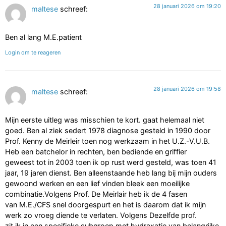
28 januari 2026 om 19:20
maltese
schreef:
Ben al lang M.E.patient
Login om te reageren
28 januari 2026 om 19:58
maltese
schreef:
Mijn eerste uitleg was misschien te kort. gaat helemaal niet
goed. Ben al ziek sedert 1978 diagnose gesteld in 1990 door
Prof. Kenny de Meirleir toen nog werkzaam in het U.Z.-V.U.B.
Heb een batchelor in rechten, ben bediende en griffier
geweest tot in 2003 toen ik op rust werd gesteld, was toen 41
jaar, 19 jaren dienst. Ben alleenstaande heb lang bij mijn ouders
gewoond werken en een lief vinden bleek een moeilijke
combinatie.Volgens Prof. De Meirlair heb ik de 4 fasen
van M.E./CFS snel doorgespurt en het is daarom dat ik mijn
werk zo vroeg diende te verlaten. Volgens Dezelfde prof.
zit ik in een specifieke subgroep met hydraxatie van belangrijke