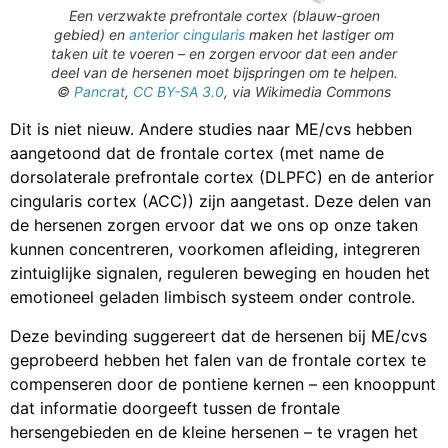
Een verzwakte prefrontale cortex (blauw-groen
gebied) en
anterior cingularis
maken het lastiger om
taken uit te voeren – en zorgen ervoor dat een ander
deel van de hersenen moet bijspringen om te helpen.
©
Pancrat
,
CC BY-SA 3.0
, via Wikimedia Commons
Dit is niet nieuw. Andere studies naar ME/cvs hebben
aangetoond dat de frontale cortex (met name de
dorsolaterale prefrontale cortex (DLPFC) en de anterior
cingularis cortex (ACC)) zijn aangetast. Deze delen van
de hersenen zorgen ervoor dat we ons op onze taken
kunnen concentreren, voorkomen afleiding, integreren
zintuiglijke signalen, reguleren beweging en houden het
emotioneel geladen limbisch systeem onder controle.
Deze bevinding suggereert dat de hersenen bij ME/cvs
geprobeerd hebben het falen van de frontale cortex te
compenseren door de pontiene kernen – een knooppunt
dat informatie doorgeeft tussen de frontale
hersengebieden en de kleine hersenen – te vragen het