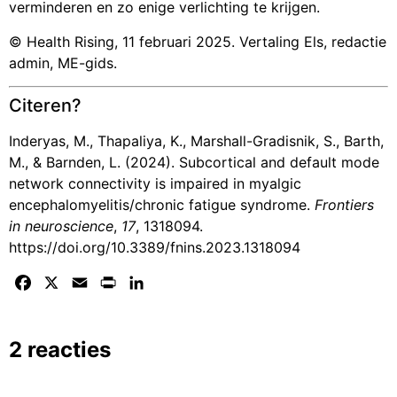
verminderen en zo enige verlichting te krijgen.
© Health Rising, 11 februari 2025. Vertaling Els, redactie
admin, ME-gids.
Citeren?
Inderyas, M., Thapaliya, K., Marshall-Gradisnik, S., Barth,
M., & Barnden, L. (2024). Subcortical and default mode
network connectivity is impaired in myalgic
encephalomyelitis/chronic fatigue syndrome.
Frontiers
in neuroscience
,
17
, 1318094.
https://doi.org/10.3389/fnins.2023.1318094
Facebook
X
Email
Print
LinkedIn
2 reacties