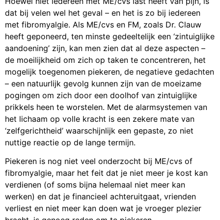
Hoewel niet iedereen met ME/cvs last heeft van pijn, is
dat bij velen wel het geval – en het is zo bij iedereen
met fibromyalgie. Als ME/cvs en FM, zoals Dr. Clauw
heeft geponeerd, ten minste gedeeltelijk een ‘zintuiglijke
aandoening’ zijn, kan men zien dat al deze aspecten –
de moeilijkheid om zich op taken te concentreren, het
mogelijk toegenomen piekeren, de negatieve gedachten
– een natuurlijk gevolg kunnen zijn van de moeizame
pogingen om zich door een doolhof van zintuiglijke
prikkels heen te worstelen. Met de alarmsystemen van
het lichaam op volle kracht is een zekere mate van
‘zelfgerichtheid’ waarschijnlijk een gepaste, zo niet
nuttige reactie op de lange termijn.
Piekeren is nog niet veel onderzocht bij ME/cvs of
fibromyalgie, maar het feit dat je niet meer je kost kan
verdienen (of soms bijna helemaal niet meer kan
werken) en dat je financieel achteruitgaat, vrienden
verliest en niet meer kan doen wat je vroeger plezier