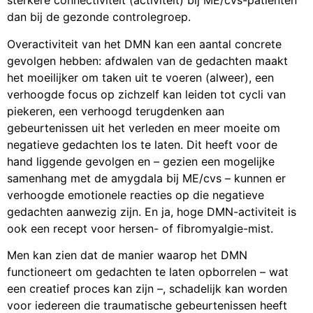
sterkere connectiviteit (activiteit) bij ME/cvs-patiënten
dan bij de gezonde controlegroep.
Overactiviteit van het DMN kan een aantal concrete
gevolgen hebben: afdwalen van de gedachten maakt
het moeilijker om taken uit te voeren (alweer), een
verhoogde focus op zichzelf kan leiden tot cycli van
piekeren, een verhoogd terugdenken aan
gebeurtenissen uit het verleden en meer moeite om
negatieve gedachten los te laten. Dit heeft voor de
hand liggende gevolgen en – gezien een mogelijke
samenhang met de amygdala bij ME/cvs – kunnen er
verhoogde emotionele reacties op die negatieve
gedachten aanwezig zijn. En ja, hoge DMN-activiteit is
ook een recept voor hersen- of fibromyalgie-mist.
Men kan zien dat de manier waarop het DMN
functioneert om gedachten te laten opborrelen – wat
een creatief proces kan zijn –, schadelijk kan worden
voor iedereen die traumatische gebeurtenissen heeft