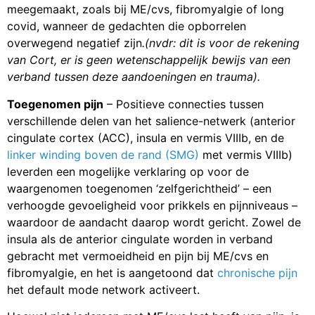
meegemaakt, zoals bij ME/cvs, fibromyalgie of long
covid, wanneer de gedachten die opborrelen
overwegend negatief zijn
.(nvdr: dit is voor de rekening
van Cort, er is geen wetenschappelijk bewijs van een
verband tussen deze aandoeningen en trauma).
Toegenomen pijn
– Positieve connecties tussen
verschillende delen van het salience-netwerk (anterior
cingulate cortex (ACC), insula en vermis VIIIb, en de
linker winding boven de rand (SMG)
met vermis VIIIb)
leverden een mogelijke verklaring op voor de
waargenomen toegenomen ‘zelfgerichtheid’ – een
verhoogde gevoeligheid voor prikkels en pijnniveaus –
waardoor de aandacht daarop wordt gericht. Zowel de
insula als de anterior cingulate worden in verband
gebracht met vermoeidheid en pijn bij ME/cvs en
fibromyalgie, en het is aangetoond dat
chronische pijn
het default mode network activeert.