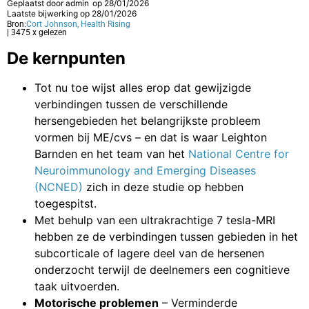
Geplaatst door
admin
op
28/01/2026
Laatste bijwerking op 28/01/2026
Bron:
Cort Johnson, Health Rising
| 3475 x gelezen
De kernpunten
Tot nu toe wijst alles erop dat gewijzigde
verbindingen tussen de verschillende
hersengebieden het belangrijkste probleem
vormen bij ME/cvs – en dat is waar Leighton
Barnden en het team van het
National Centre for
Neuroimmunology and Emerging Diseases
(NCNED)
zich in deze studie op hebben
toegespitst.
Met behulp van een ultrakrachtige 7 tesla-MRI
hebben ze de verbindingen tussen gebieden in het
subcorticale of lagere deel van de hersenen
onderzocht terwijl de deelnemers een cognitieve
taak uitvoerden.
Motorische problemen
– Verminderde