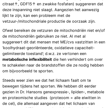
citraat↑, GDF15↑ en zwakke fosfaten) suggereren dat
deze inspanning niet slaagt. Aangezien het aanwezig
lijkt te zijn, kan een probleem met de
vetzuur-/mitochondriale productie de oorzaak zijn.
Ofwel bereiken de vetzuren de mitochondriën niet en/of
de mitochondriën gebruiken ze niet. Al met al
suggereert dit dat mensen met ME/cvs vastzitten in een
‘koolhydraat-georiënteerde, oxidatieve capaciteit-
gelimiteerde toestand’; d.w.z. ze vertonen een
metabolische inflexibiliteit
die hen verhindert om over
te schakelen naar de brandstoffen die ze nodig hebben
om bijvoorbeeld te sporten.
Steeds weer zien we dat het lichaam faalt om te
bewegen tijdens het sporten. We hebben dit eerder
gezien in Dr. Hansons genexpressie-, lipiden-, metabole
en proteomische studies (proteoom = alle eiwitten in
de cel), die allemaal aangeven dat het lichaam van