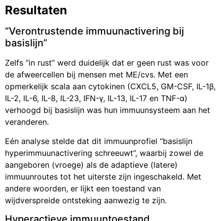
Resultaten
“Verontrustende immuunactivering bij
basislijn”
Zelfs “in rust” werd duidelijk dat er geen rust was voor
de afweercellen bij mensen met ME/cvs. Met een
opmerkelijk scala aan cytokinen (CXCL5, GM-CSF, IL-1β,
IL-2, IL-6, IL-8, IL-23, IFN-γ, IL-13, IL-17 en TNF-α)
verhoogd bij basislijn was hun immuunsysteem aan het
veranderen.
Eén analyse stelde dat dit immuunprofiel “basislijn
hyperimmuunactivering schreeuwt”, waarbij zowel de
aangeboren (vroege) als de adaptieve (latere)
immuunroutes tot het uiterste zijn ingeschakeld. Met
andere woorden, er lijkt een toestand van
wijdverspreide ontsteking aanwezig te zijn.
Hyperactieve immuuntoestand