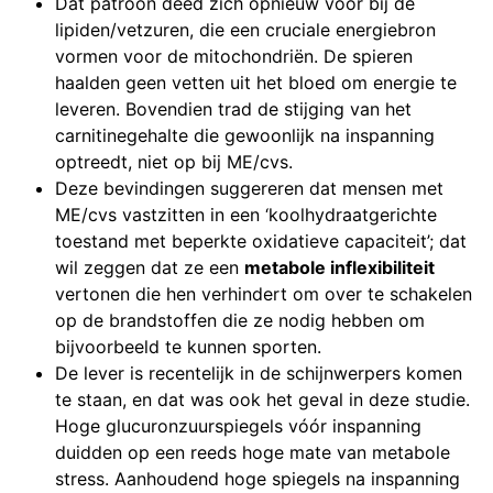
Dat patroon deed zich opnieuw voor bij de
lipiden/vetzuren, die een cruciale energiebron
vormen voor de mitochondriën. De spieren
haalden geen vetten uit het bloed om energie te
leveren. Bovendien trad de stijging van het
carnitinegehalte die gewoonlijk na inspanning
optreedt, niet op bij ME/cvs.
Deze bevindingen suggereren dat mensen met
ME/cvs vastzitten in een ‘koolhydraatgerichte
toestand met beperkte oxidatieve capaciteit’; dat
wil zeggen dat ze een
metabole inflexibiliteit
vertonen die hen verhindert om over te schakelen
op de brandstoffen die ze nodig hebben om
bijvoorbeeld te kunnen sporten.
De lever is recentelijk in de schijnwerpers komen
te staan, en dat was ook het geval in deze studie.
Hoge glucuronzuurspiegels vóór inspanning
duidden op een reeds hoge mate van metabole
stress. Aanhoudend hoge spiegels na inspanning