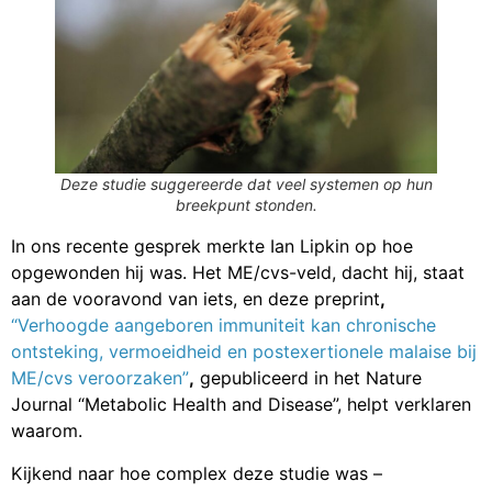
Deze studie suggereerde dat veel systemen op hun
breekpunt stonden.
In ons recente gesprek merkte Ian Lipkin op hoe
opgewonden hij was. Het ME/cvs-veld, dacht hij, staat
aan de vooravond van iets, en deze preprint
,
“Verhoogde aangeboren immuniteit kan chronische
ontsteking, vermoeidheid en postexertionele malaise bij
ME/cvs veroorzaken”
,
gepubliceerd in het Nature
Journal “Metabolic Health and Disease”, helpt verklaren
waarom.
Kijkend naar hoe complex deze studie was –