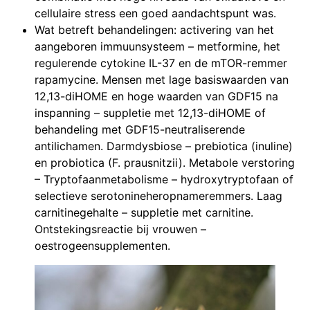
cellulaire stress een goed aandachtspunt was.
Wat betreft behandelingen: activering van het
aangeboren immuunsysteem – metformine, het
regulerende cytokine IL-37 en de mTOR-remmer
rapamycine. Mensen met lage basiswaarden van
12,13-diHOME en hoge waarden van GDF15 na
inspanning – suppletie met 12,13-diHOME of
behandeling met GDF15-neutraliserende
antilichamen. Darmdysbiose – prebiotica (inuline)
en probiotica (F. prausnitzii). Metabole verstoring
– Tryptofaanmetabolisme – hydroxytryptofaan of
selectieve serotonineheropnameremmers. Laag
carnitinegehalte – suppletie met carnitine.
Ontstekingsreactie bij vrouwen –
oestrogeensupplementen.