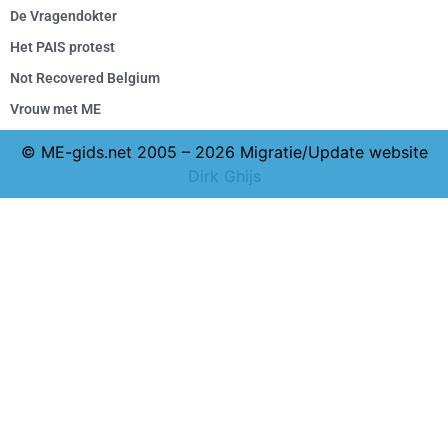
De Vragendokter
Het PAIS protest
Not Recovered Belgium
Vrouw met ME
© ME-gids.net 2005 – 2026 Migratie/Update website
Dirk Ghijs