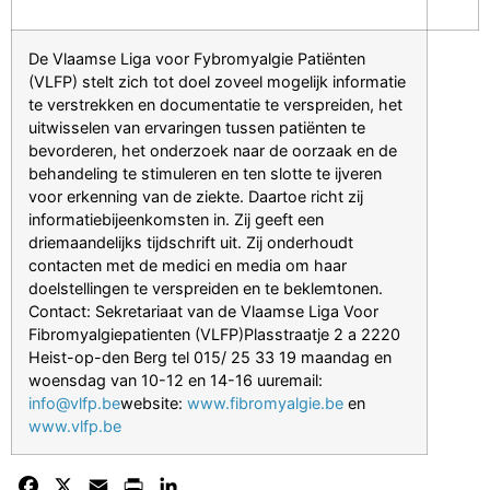
De Vlaamse Liga voor Fybromyalgie Patiënten
(VLFP) stelt zich tot doel zoveel mogelijk informatie
te verstrekken en documentatie te verspreiden, het
uitwisselen van ervaringen tussen patiënten te
bevorderen, het onderzoek naar de oorzaak en de
behandeling te stimuleren en ten slotte te ijveren
voor erkenning van de ziekte. Daartoe richt zij
informatiebijeenkomsten in. Zij geeft een
driemaandelijks tijdschrift uit. Zij onderhoudt
contacten met de medici en media om haar
doelstellingen te verspreiden en te beklemtonen.
Contact: Sekretariaat van de Vlaamse Liga Voor
Fibromyalgiepatienten (VLFP)Plasstraatje 2 a 2220
Heist-op-den Berg tel 015/ 25 33 19 maandag en
woensdag van 10-12 en 14-16 uuremail:
info@vlfp.be
website:
www.fibromyalgie.be
en
www.vlfp.be
Facebook
X
Email
Print
LinkedIn