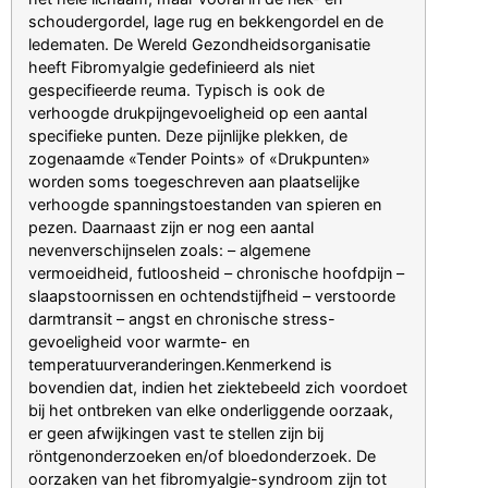
schoudergordel, lage rug en bekkengordel en de
ledematen. De Wereld Gezondheidsorganisatie
heeft Fibromyalgie gedefinieerd als niet
gespecifieerde reuma. Typisch is ook de
verhoogde drukpijngevoeligheid op een aantal
specifieke punten. Deze pijnlijke plekken, de
zogenaamde «Tender Points» of «Drukpunten»
worden soms toegeschreven aan plaatselijke
verhoogde spanningstoestanden van spieren en
pezen. Daarnaast zijn er nog een aantal
nevenverschijnselen zoals: – algemene
vermoeidheid, futloosheid – chronische hoofdpijn –
slaapstoornissen en ochtendstijfheid – verstoorde
darmtransit – angst en chronische stress-
gevoeligheid voor warmte- en
temperatuurveranderingen.Kenmerkend is
bovendien dat, indien het ziektebeeld zich voordoet
bij het ontbreken van elke onderliggende oorzaak,
er geen afwijkingen vast te stellen zijn bij
röntgenonderzoeken en/of bloedonderzoek. De
oorzaken van het fibromyalgie-syndroom zijn tot