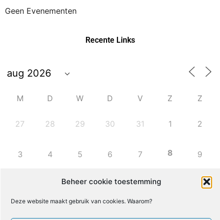
Geen Evenementen
Recente Links
M
D
W
D
V
Z
Z
27
28
29
30
31
1
2
8
3
4
5
6
7
9
Beheer cookie toestemming
10
11
12
13
14
15
16
Deze website maakt gebruik van cookies. Waarom?
17
18
19
20
21
22
23