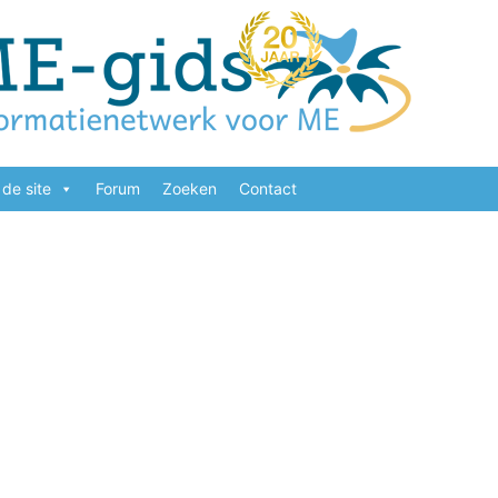
de site
Forum
Zoeken
Contact