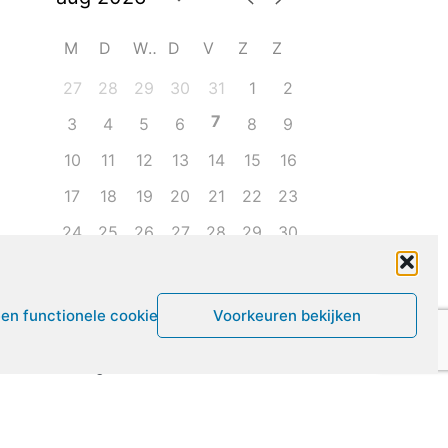
M
D
W
D
V
Z
Z
27
28
29
30
31
1
2
7
3
4
5
6
8
9
10
11
12
13
14
15
16
17
18
19
20
21
22
23
24
25
26
27
28
29
30
31
1
2
3
4
5
6
een functionele cookies
Voorkeuren bekijken
Leven met ME/CVS en POTS
De Vragendokter
Het PAIS protest
Not Recovered Belgium