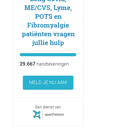
ME/CVS, Lyme,
POTS en
Fibromyalgie
patiënten vragen
jullie hulp
29.667
handtekeningen
MELD JE NU AAN!
Een dienst van