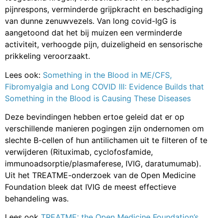
pijnrespons, verminderde grijpkracht en beschadiging
van dunne zenuwvezels. Van long covid-IgG is
aangetoond dat het bij muizen een verminderde
activiteit, verhoogde pijn, duizeligheid en sensorische
prikkeling veroorzaakt.
Lees ook:
Something in the Blood in ME/CFS,
Fibromyalgia and Long COVID III: Evidence Builds that
Something in the Blood is Causing These Diseases
Deze bevindingen hebben ertoe geleid dat er op
verschillende manieren pogingen zijn ondernomen om
slechte B-cellen of hun antilichamen uit te filteren of te
verwijderen (Rituximab, cyclofosfamide,
immunoadsorptie/plasmaferese, IVIG, daratumumab).
Uit het TREATME-onderzoek van de Open Medicine
Foundation bleek dat IVIG de meest effectieve
behandeling was.
Lees ook
TREATME: the Open Medicine Foundation’s