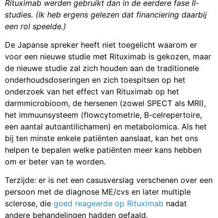
Rituximab werden gebruikt dan in de eerdere fase II-
studies. (Ik heb ergens gelezen dat financiering daarbij
een rol speelde.)
De Japanse spreker heeft niet toegelicht waarom er
voor een nieuwe studie met Rituximab is gekozen, maar
de nieuwe studie zal zich houden aan de traditionele
onderhoudsdoseringen en zich toespitsen op het
onderzoek van het effect van Rituximab op het
darmmicrobioom, de hersenen (zowel SPECT als MRI),
het immuunsysteem (flowcytometrie, B-celrepertoire,
een aantal autoantilichamen) en metabolomica. Als het
bij ten minste enkele patiënten aanslaat, kan het ons
helpen te bepalen welke patiënten meer kans hebben
om er beter van te worden.
Terzijde: er is net een casusverslag verschenen over een
persoon met de diagnose ME/cvs en later multiple
sclerose, die
goed reageerde op Rituximab
nadat
andere behandelingen hadden gefaald.