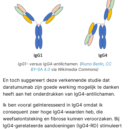
IgG1- versus IgG4-antilichamen. (
Rumo Berlin
,
CC
BY-SA 4.0
via Wikimedia Commons)
En toch suggereert deze verkennende studie dat
daratumumab zijn goede werking mogelijk te danken
heeft aan het onderdrukken van IgG4-antilichamen.
Ik ben vooral geïnteresseerd in IgG4 omdat ik
consequent zeer hoge IgG4-waarden heb, die
weefselontsteking en fibrose kunnen veroorzaken. Bij
IgG4-gerelateerde aandoeningen (IgG4-RD) stimuleert