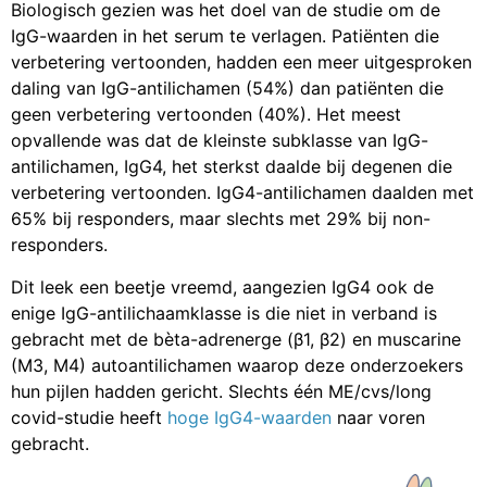
Biologisch gezien was het doel van de studie om de
IgG-waarden in het serum te verlagen. Patiënten die
verbetering vertoonden, hadden een meer uitgesproken
daling van IgG-antilichamen (54%) dan patiënten die
geen verbetering vertoonden (40%). Het meest
opvallende was dat de kleinste subklasse van IgG-
antilichamen, IgG4, het sterkst daalde bij degenen die
verbetering vertoonden. IgG4-antilichamen daalden met
65% bij responders, maar slechts met 29% bij non-
responders.
Dit leek een beetje vreemd, aangezien IgG4 ook de
enige IgG-antilichaamklasse is die niet in verband is
gebracht met de bèta-adrenerge (β1, β2) en muscarine
(M3, M4) autoantilichamen waarop deze onderzoekers
hun pijlen hadden gericht. Slechts één ME/cvs/long
covid-studie heeft
hoge IgG4-waarden
naar voren
gebracht.