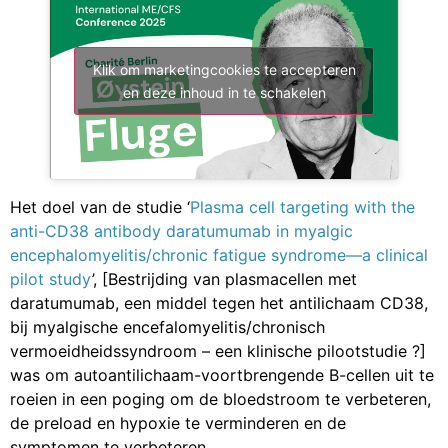
Klik om marketingcookies te accepteren
en deze inhoud in te schakelen
Het doel van de studie ‘
Plasma cell targeting with the
anti-CD38 antibody daratumumab in myalgic
encephalomyelitis/chronic fatigue syndrome—a clinical
pilot study
’, [Bestrijding van plasmacellen met
daratumumab, een middel tegen het antilichaam CD38,
bij myalgische encefalomyelitis/chronisch
vermoeidheidssyndroom – een klinische pilootstudie ?]
was om autoantilichaam-voortbrengende B-cellen uit te
roeien in een poging om de bloedstroom te verbeteren,
de preload en hypoxie te verminderen en de
symptomen te verbeteren.