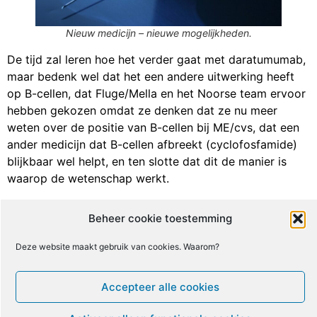
Nieuw medicijn – nieuwe mogelijkheden.
De tijd zal leren hoe het verder gaat met daratumumab,
maar bedenk wel dat het een andere uitwerking heeft
op B-cellen, dat Fluge/Mella en het Noorse team ervoor
hebben gekozen omdat ze denken dat ze nu meer
weten over de positie van B-cellen bij ME/cvs, dat een
ander medicijn dat B-cellen afbreekt (cyclofosfamide)
blijkbaar wel helpt, en ten slotte dat dit de manier is
waarop de wetenschap werkt.
Het is jammer dat het zo langzaam gaat voor ME/cvs,
Beheer cookie toestemming
maar misschien is het niet verrassend dat de eerste
poging met een B-celmedicijn niet zo goed verliep.
Deze website maakt gebruik van cookies. Waarom?
Conclusie
Accepteer alle cookies
Studies met IgG-(antilichaam) transferexperimenten
suggereren dat er inderdaad problemen zijn met de B-