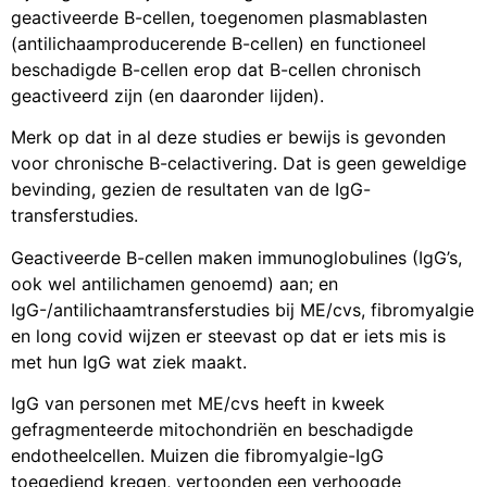
geactiveerde B-cellen, toegenomen plasmablasten
(antilichaamproducerende B-cellen) en functioneel
beschadigde B-cellen erop dat B-cellen chronisch
geactiveerd zijn (en daaronder lijden).
Merk op dat in al deze studies er bewijs is gevonden
voor chronische B-celactivering. Dat is geen geweldige
bevinding, gezien de resultaten van de IgG-
transferstudies.
Geactiveerde B-cellen maken immunoglobulines (IgG’s,
ook wel antilichamen genoemd) aan; en
IgG-/antilichaamtransferstudies bij ME/cvs, fibromyalgie
en long covid wijzen er steevast op dat er iets mis is
met hun IgG wat ziek maakt.
IgG van personen met ME/cvs heeft in kweek
gefragmenteerde mitochondriën en beschadigde
endotheelcellen. Muizen die fibromyalgie-IgG
toegediend kregen, vertoonden een verhoogde