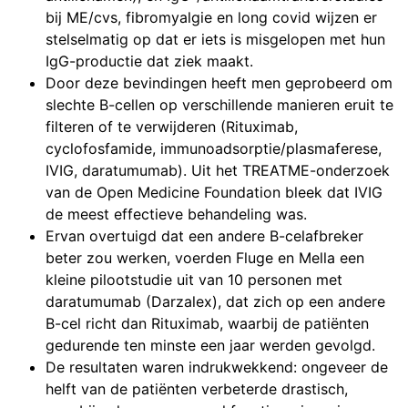
bij ME/cvs, fibromyalgie en long covid wijzen er
stelselmatig op dat er iets is misgelopen met hun
IgG-productie dat ziek maakt.
Door deze bevindingen heeft men geprobeerd om
slechte B-cellen op verschillende manieren eruit te
filteren of te verwijderen (Rituximab,
cyclofosfamide, immunoadsorptie/plasmaferese,
IVIG, daratumumab). Uit het TREATME-onderzoek
van de Open Medicine Foundation bleek dat IVIG
de meest effectieve behandeling was.
Ervan overtuigd dat een andere B-celafbreker
beter zou werken, voerden Fluge en Mella een
kleine pilootstudie uit van 10 personen met
daratumumab (Darzalex), dat zich op een andere
B-cel richt dan Rituximab, waarbij de patiënten
gedurende ten minste een jaar werden gevolgd.
De resultaten waren indrukwekkend: ongeveer de
helft van de patiënten verbeterde drastisch,