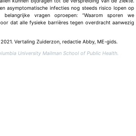
len kunnen bijdragen tot de verspreiding van de ziekte.
n asymptomatische infecties nog steeds risico lopen op
n belangrijke vragen oproepen: “Waarom sporen we
oor dat alle fysieke barrières tegen overdracht aanwezig
2021. Vertaling Zuiderzon, redactie Abby, ME-gids.
lumbia University Mailman School of Public Health.