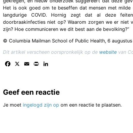
gekregen, en nieuw onderzoek suggereert dat deze geval
Het is ook goed om te beseffen dat mensen met milde e
langdurige COVID. Hornig zegt dat al deze feite
doorbraakinfecties niet op? Waarom zorgen we er niet v
zijn? Hoe communiceren we dit best aan de bevolking?”
© Columbia Mailman School of Public Health, 6 augustus 
Dit artikel verscheen oorspronkelijk op de
website
van Co
Facebook
X
Email
Print
LinkedIn
Geef een reactie
Je moet
ingelogd zijn op
om een reactie te plaatsen.