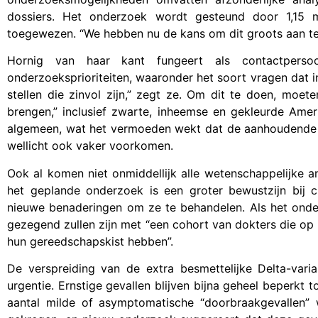
dossiers. Het onderzoek wordt gesteund door 1,15 
toegewezen. “We hebben nu de kans om dit groots aan te 
Hornig van haar kant fungeert als contactpers
onderzoeksprioriteiten, waaronder het soort vragen dat
stellen die zinvol zijn,” zegt ze. Om dit te doen, moe
brengen,” inclusief zwarte, inheemse en gekleurde Ame
algemeen, wat het vermoeden wekt dat de aanhoudende
wellicht ook vaker voorkomen.
Ook al komen niet onmiddellijk alle wetenschappelijke 
het geplande onderzoek is een groter bewustzijn bij 
nieuwe benaderingen om ze te behandelen. Als het onder
gezegend zullen zijn met “een cohort van dokters die op 
hun gereedschapskist hebben”.
De verspreiding van de extra besmettelijke Delta-var
urgentie. Ernstige gevallen blijven bijna geheel beperkt
aantal milde of asymptomatische “doorbraakgevallen”