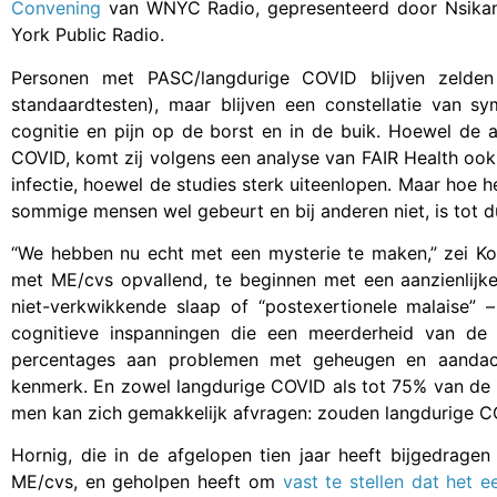
Convening
van WNYC Radio, gepresenteerd door Nsikan
York Public Radio.
Personen met PASC/langdurige COVID blijven zelden 
standaardtesten), maar blijven een constellatie van 
cognitie en pijn op de borst en in de buik. Hoewel de
COVID, komt zij volgens een analyse van FAIR Health oo
infectie, hoewel de studies sterk uiteenlopen. Maar hoe
sommige mensen wel gebeurt en bij anderen niet, is tot 
“We hebben nu echt met een mysterie te maken,” zei Kor
met ME/cvs opvallend, te beginnen met een aanzienlij
niet-verkwikkende slaap of “postexertionele malaise” 
cognitieve inspanningen die een meerderheid van d
percentages aan problemen met geheugen en aandacht
kenmerk. En zowel langdurige COVID als tot 75% van de M
men kan zich gemakkelijk afvragen: zouden langdurige C
Hornig, die in de afgelopen tien jaar heeft bijgedrage
ME/cvs, en geholpen heeft om
vast te stellen dat het 