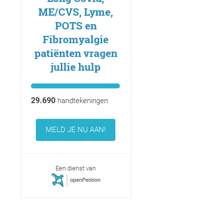
ME/CVS, Lyme,
POTS en
Fibromyalgie
patiënten vragen
jullie hulp
29.690
handtekeningen
MELD JE NU AAN!
Een dienst van