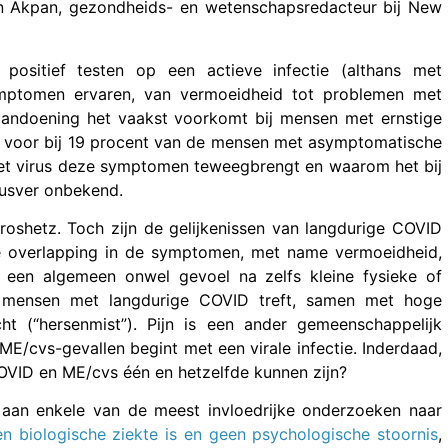
 Akpan, gezondheids- en wetenschapsredacteur bij New
positief testen op een actieve infectie (althans met
symptomen ervaren, van vermoeidheid tot problemen met
 aandoening het vaakst voorkomt bij mensen met ernstige
k voor bij 19 procent van de mensen met asymptomatische
 het virus deze symptomen teweegbrengt en waarom het bij
dusver onbekend.
oshetz. Toch zijn de gelijkenissen van langdurige COVID
ke overlapping in de symptomen, met name vermoeidheid,
– een algemeen onwel gevoel na zelfs kleine fysieke of
e mensen met langdurige COVID treft, samen met hoge
 (“hersenmist”). Pijn is een ander gemeenschappelijk
E/cvs-gevallen begint met een virale infectie. Inderdaad,
OVID en ME/cvs één en hetzelfde kunnen zijn?
n aan enkele van de meest invloedrijke onderzoeken naar
een biologische ziekte is en geen psychologische stoornis
,