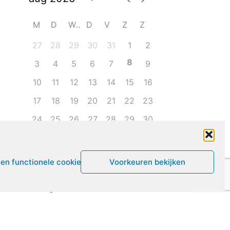
M
D
W
D
V
Z
Z
27
28
29
30
31
1
2
8
3
4
5
6
7
9
10
11
12
13
14
15
16
17
18
19
20
21
22
23
24
25
26
27
28
29
30
31
1
2
3
4
5
6
een functionele cookies
Voorkeuren bekijken
Leven met ME/CVS en POTS
De Vragendokter
Het PAIS protest
Not Recovered Belgium