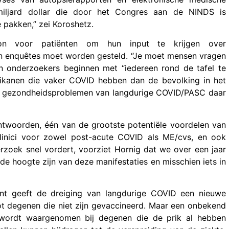
miljard dollar die door het Congres aan de NINDS is
pakken,” zei Koroshetz.
oon voor patiënten om hun input te krijgen over
 in enquêtes moet worden gesteld. “Je moet mensen vragen
ten onderzoekers beginnen met “iedereen rond de tafel te
rikanen die vaker COVID hebben dan de bevolking in het
 gezondheidsproblemen van langdurige COVID/PASC daar
antwoorden, één van de grootste potentiële voordelen van
clinici voor zowel post-acute COVID als ME/cvs, en ook
zoek snel vordert, voorziet Hornig dat we over een jaar
de hoogte zijn van deze manifestaties en misschien iets in
iant geeft de dreiging van langdurige COVID een nieuwe
 tot degenen die niet zijn gevaccineerd. Maar een onbekend
 wordt waargenomen bij degenen die de prik al hebben