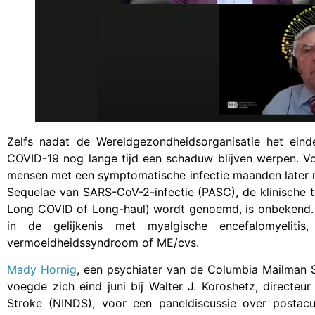
Zelfs nadat de Wereldgezondheidsorganisatie het ein
COVID-19 nog lange tijd een schaduw blijven werpen. V
mensen met een symptomatische infectie maanden later 
Sequelae van SARS-CoV-2-infectie (PASC), de klinische 
Long COVID of Long-haul) wordt genoemd, is onbekend. 
in de gelijkenis met myalgische encefalomyeliti
vermoeidheidssyndroom of ME/cvs.
Mady Hornig
, een psychiater van de Columbia Mailman 
voegde zich eind juni bij Walter J. Koroshetz, directeur
Stroke (NINDS), voor een paneldiscussie over posta