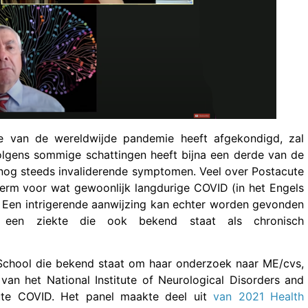
de van de wereldwijde pandemie heeft afgekondigd, zal
olgens sommige schattingen heeft bijna een derde van de
nog steeds invaliderende symptomen. Veel over Postacute
term voor wat gewoonlijk langdurige COVID (in het Engels
Een intrigerende aanwijzing kan echter worden gevonden
s, een ziekte die ook bekend staat als chronisch
School die bekend staat om haar onderzoek naar ME/cvs,
 van het National Institute of Neurological Disorders and
cute COVID. Het panel maakte deel uit
van 2021 Health