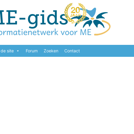
de site
Forum
Zoeken
Contact