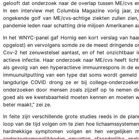
gelooft dat onderzoek naar de overlap tussen ME/cvs e
In een interview met Columbia Magazine vorig jaar, 
ongekende golf van ME/cvs-achtige ziekten zullen zien
pandemie leden naar schatting drie miljoen Amerikanen a
In het WNYC-panel gaf Hornig een kort verslag van haar
opgelost) en vervolgens somde ze de meest dringende o
Cov-2 het zenuwstelsel aantast, en of het onzichtbaar in
actieve infectie. Haar onderzoek naar ME/cvs heeft li
als gevolg van een hyperactieve immuunrespons in de ee
immuunuitputting van een type dat soms wordt gemeld bij
langdurige COVID drong ze er bij collega-onderzoeke
onderzoeken door mensen zoals zijzelf op te nemen die
goed als we kwetsbaarheid moeten kennen en moeten w
beter maakt,” zei ze.
In feite zijn verschillende grote studies reeds in de p
loop van de tijd volgen om te zien hoe lichaamssystemen
hardnekkige symptomen volgen en hen vergelijken 
onderzoeksmogelijkheden omvatten afzonderlijke anal