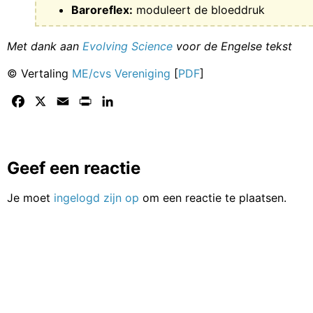
Baroreflex:
moduleert de bloeddruk
Met dank aan
Evolving Science
voor de Engelse tekst
© Vertaling
ME/cvs Vereniging
[
PDF
]
Facebook
X
Email
Print
LinkedIn
Geef een reactie
Je moet
ingelogd zijn op
om een reactie te plaatsen.