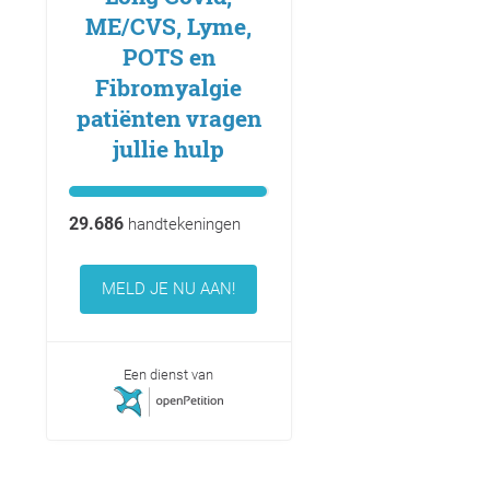
ME/CVS, Lyme,
POTS en
Fibromyalgie
patiënten vragen
jullie hulp
29.686
handtekeningen
MELD JE NU AAN!
Een dienst van