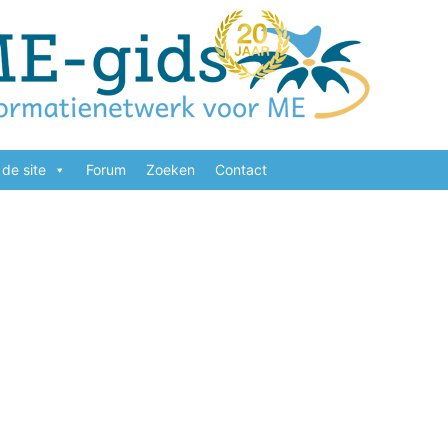
de site
Forum
Zoeken
Contact