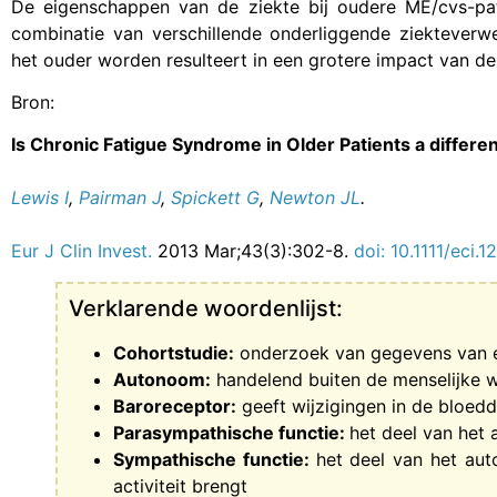
De eigenschappen van de ziekte bij oudere ME/cvs-pati
combinatie van verschillende onderliggende ziektever
het ouder worden resulteert in een grotere impact van de
Bron:
Is Chronic Fatigue Syndrome in Older Patients a different
Lewis I
,
Pairman J
,
Spickett G
,
Newton JL
.
Eur J Clin Invest.
2013 Mar;43(3):302-8.
doi: 10.1111/eci.
Verklarende woordenlijst:
Cohortstudie:
onderzoek van gegevens van e
Autonoom:
handelend buiten de menselijke wi
Baroreceptor:
geeft wijzigingen in de bloed
Parasympathische functie:
het deel van het 
Sympathische functie:
het deel van het aut
activiteit brengt