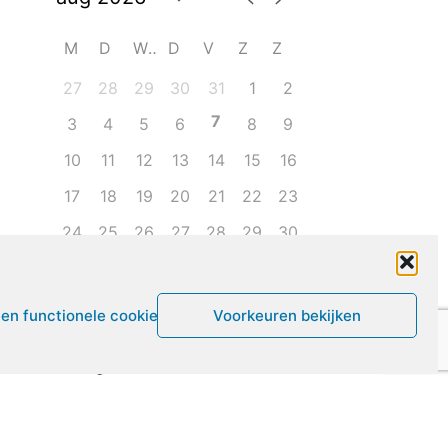
M
D
W
D
V
Z
Z
27
28
29
30
31
1
2
7
3
4
5
6
8
9
10
11
12
13
14
15
16
17
18
19
20
21
22
23
24
25
26
27
28
29
30
31
1
2
3
4
5
6
een functionele cookies
Voorkeuren bekijken
Leven met ME/CVS en POTS
De Vragendokter
Het PAIS protest
Not Recovered Belgium