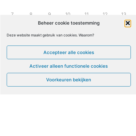
7
8
9
10
11
12
13
Beheer cookie toestemming
14
15
16
18
19
20
17
Deze website maakt gebruik van cookies. Waarom?
21
22
23
24
25
26
27
Accepteer alle cookies
Activeer alleen functionele cookies
28
29
30
31
1
2
3
Voorkeuren bekijken
Leven met ME/CVS en POTS
De Vragendokter
Het PAIS protest
Not Recovered Belgium
Vrouw met ME