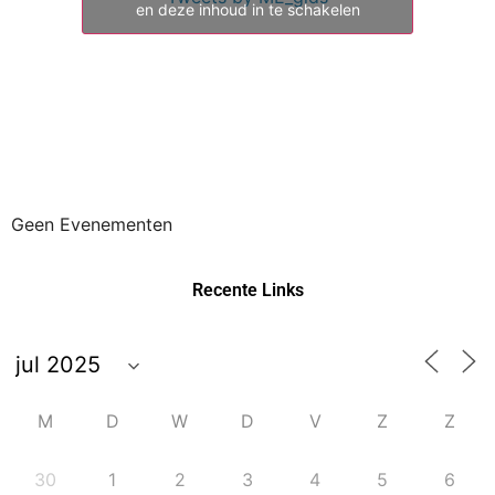
en deze inhoud in te schakelen
Geen Evenementen
Recente Links
M
D
W
D
V
Z
Z
30
1
2
3
4
5
6