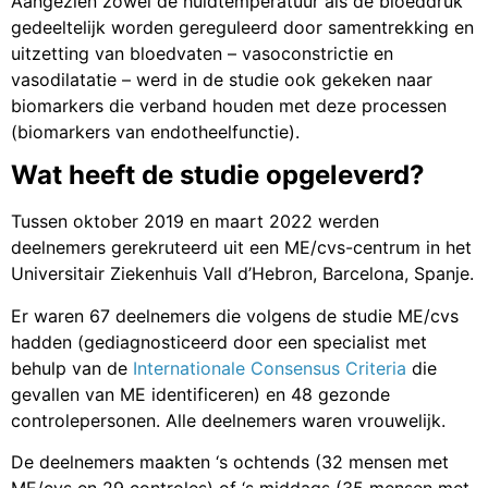
Aangezien zowel de huidtemperatuur als de bloeddruk
gedeeltelijk worden gereguleerd door samentrekking en
uitzetting van bloedvaten – vasoconstrictie en
vasodilatatie – werd in de studie ook gekeken naar
biomarkers die verband houden met deze processen
(biomarkers van endotheelfunctie).
Wat heeft de studie opgeleverd?
Tussen oktober 2019 en maart 2022 werden
deelnemers gerekruteerd uit een ME/cvs-centrum in het
Universitair Ziekenhuis Vall d’Hebron, Barcelona, Spanje.
Er waren 67 deelnemers die volgens de studie ME/cvs
hadden (gediagnosticeerd door een specialist met
behulp van de
Internationale Consensus Criteria
die
gevallen van ME identificeren) en 48 gezonde
controlepersonen. Alle deelnemers waren vrouwelijk.
De deelnemers maakten ‘s ochtends (32 mensen met
ME/cvs en 29 controles) of ‘s middags (35 mensen met