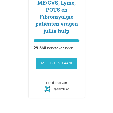
ME/CVS, Lyme,
POTS en
Fibromyalgie
patiënten vragen
jullie hulp
29.668
handtekeningen
MELD JE NU AAN!
Een dienst van