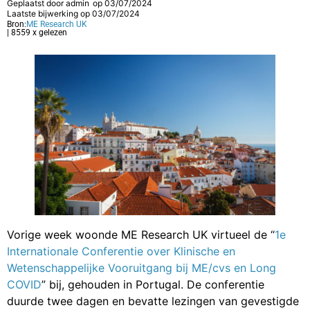
Geplaatst door
admin
op
03/07/2024
Laatste bijwerking op 03/07/2024
Bron:
ME Research UK
| 8559 x gelezen
Vorige week woonde ME Research UK virtueel de “
1e
Internationale Conferentie over Klinische en
Wetenschappelijke Vooruitgang bij ME/cvs en Long
COVID
” bij, gehouden in Portugal. De conferentie
duurde twee dagen en bevatte lezingen van gevestigde