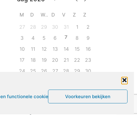
M
D
W
D
V
Z
Z
27
28
29
30
31
1
2
7
3
4
5
6
8
9
10
11
12
13
14
15
16
17
18
19
20
21
22
23
24
25
26
27
28
29
30
31
1
2
3
4
5
6
een functionele cookies
Voorkeuren bekijken
Leven met ME/CVS en POTS
De Vragendokter
Het PAIS protest
Not Recovered Belgium