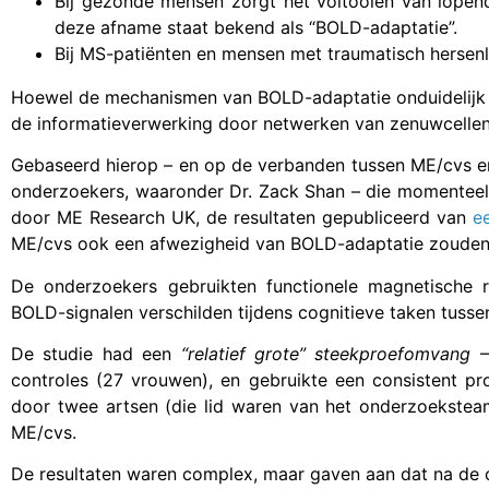
Bij gezonde mensen zorgt het voltooien van lopen
deze afname staat bekend als “BOLD-adaptatie”.
Bij MS-patiënten en mensen met traumatisch hersen
Hoewel de mechanismen van BOLD-adaptatie onduidelijk z
de informatieverwerking door netwerken van zenuwcellen
Gebaseerd hierop – en op de verbanden tussen ME/cvs 
onderzoekers, waaronder Dr. Zack Shan – die momenteel
door ME Research UK, de resultaten gepubliceerd van
e
ME/cvs ook een afwezigheid van BOLD-adaptatie zouden
De onderzoekers gebruikten functionele magnetische 
BOLD-signalen verschilden tijdens cognitieve taken tus
De studie had een
“relatief grote” steekproefomvang
–
controles (27 vrouwen), en gebruikte een consistent 
door twee artsen (die lid waren van het onderzoekste
ME/cvs.
De resultaten waren complex, maar gaven aan dat na de c