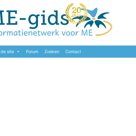
de site
Forum
Zoeken
Contact