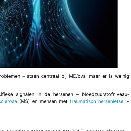
oblemen – staan centraal bij ME/cvs, maar er is weinig
fieke signalen in de hersenen – bloedzuurstofniveau-
sclerose
(MS) en mensen met
traumatisch hersenletsel
–