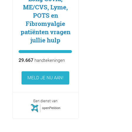
ME/CVS, Lyme,
POTS en
Fibromyalgie
patiënten vragen
jullie hulp
29.667
handtekeningen
MELD JE NU AAN!
Een dienst van