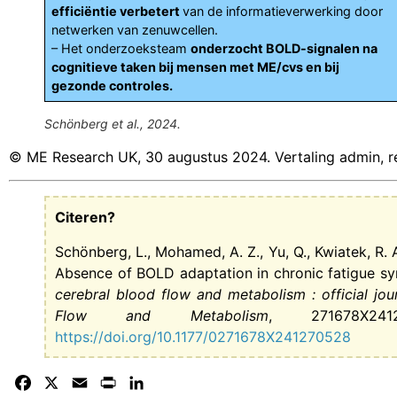
efficiëntie verbetert
van de informatieverwerking door
netwerken van zenuwcellen.
– Het onderzoeksteam
onderzocht BOLD-signalen na
cognitieve taken bij mensen met ME/cvs en bij
gezonde controles.
Schönberg et al., 2024.
© ME Research UK, 30 augustus 2024. Vertaling admin, r
Citeren?
Schönberg, L., Mohamed, A. Z., Yu, Q., Kwiatek, R. A.
Absence of BOLD adaptation in chronic fatigue sy
cerebral blood flow and metabolism : official jou
Flow and Metabolism
, 271678X241
https://doi.org/10.1177/0271678X241270528
Facebook
X
Email
Print
LinkedIn