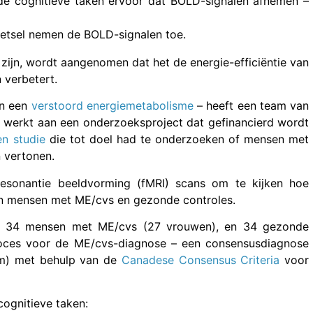
de cognitieve taken ervoor dat BOLD-signalen afnemen –
letsel nemen de BOLD-signalen toe.
ijn, wordt aangenomen dat het de energie-efficiëntie van
 verbetert.
en een
verstoord energiemetabolisme
– heeft een team van
 werkt aan een onderzoeksproject dat gefinancierd wordt
en studie
die tot doel had te onderzoeken of mensen met
 vertonen.
resonantie beeldvorming (fMRI) scans om te kijken hoe
sen mensen met ME/cvs en gezonde controles.
 34 mensen met ME/cvs (27 vrouwen), en 34 gezonde
proces voor de ME/cvs-diagnose – een consensusdiagnose
am) met behulp van de
Canadese Consensus Criteria
voor
ognitieve taken: