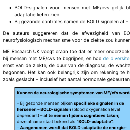
BOLD-signalen voor mensen met ME/cvs gelijk b
adaptatie lieten zien.
Bij gezonde controles namen de BOLD signalen af –
De auteurs suggereren dat de afwezigheid van BO
neurofysiologisch mechanisme voor de ziekte zou kunn
ME Research UK voegt eraan toe dat er meer onderzoek 
bij mensen met ME/cvs te begrijpen, en hoe
de diversit
ernst van de ziekte, de duur van de diagnose, de wacht
begonnen. Het kan ook belangrijk zijn om rekening te
zoals geslacht – inclusief het aantal hormonale gebeurtenis
Kunnen de neurologische symptomen van ME/cfs worden
– Bij gezonde mensen blijken
specifieke signalen in de
hersenen – BOLD-signalen
(blood oxygenation level
dependent) –
af te nemen tijdens cognitieve taken;
deze afname staat bekend als
“BOLD-adaptatie”.
–
Aangenomen wordt dat BOLD-adaptatie de energie-