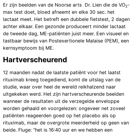
Er zijn beelden van de Noorse arts Dr. Lien die de VO
-
2
max test doet, bloed afneemt en elke 30 sec. het
lactaat meet. Het betreft een dubbele fietstest, 2 dagen
achter elkaar. Een gezonde produceert minder lactaat
de tweede dag, ME-patiënten juist meer. Een visueel en
tastbaar bewijs van Postexertionele Malaise (PEM), een
kernsymptoom bij ME.
Hartverscheurend
12 maanden nadat de laatste patiënt voor het laatst
rituximab kreeg toegediend, komt de uitslag van de
studie, waar over heel de wereld reikhalzend naar
uitgekeken werd. Het zijn hartverscheurende beelden
wanneer de resultaten uit de verzegelde enveloppe
worden gehaald en voorgelezen: ongeveer net zoveel
patiënten reageerden goed op het placebo als op
rituximab, maar de overgrote meerderheid op geen van
beide. Fluge: “het is 16:40 uur en we hebben een