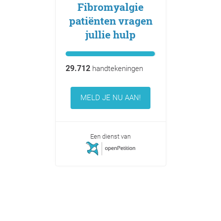
Fibromyalgie
patiënten vragen
jullie hulp
29.712
handtekeningen
MELD JE NU AAN!
Een dienst van