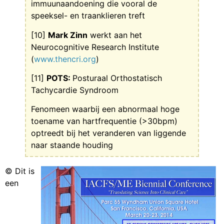
immuunaandoening die vooral de
speeksel- en traanklieren treft
[10]
Mark Zinn
werkt aan het
Neurocognitive Research Institute
(
www.thencri.org
)
[11]
POTS:
Posturaal Orthostatisch
Tachycardie Syndroom
Fenomeen waarbij een abnormaal hoge
toename van hartfrequentie (>30bpm)
optreedt bij het veranderen van liggende
naar staande houding
© Dit is
een