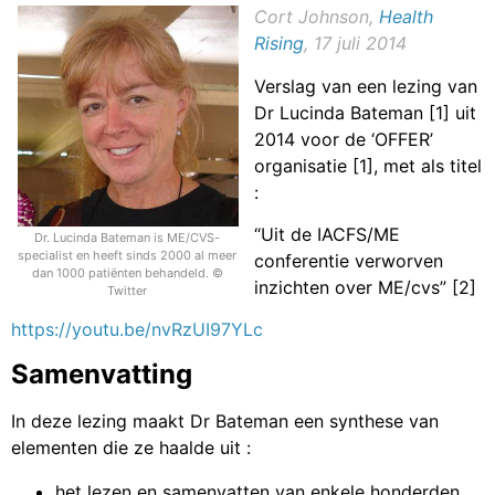
Cort Johnson,
Health
Rising
, 17 juli 2014
Verslag van een lezing van
Dr Lucinda Bateman [1] uit
2014 voor de ‘OFFER’
organisatie [1], met als titel
:
“Uit de IACFS/ME
Dr. Lucinda Bateman is ME/CVS-
specialist en heeft sinds 2000 al meer
conferentie verworven
dan 1000 patiënten behandeld. ©
inzichten over ME/cvs” [2]
Twitter
https://youtu.be/nvRzUI97YLc
Samenvatting
In deze lezing maakt Dr Bateman een synthese van
elementen die ze haalde uit :
het lezen en samenvatten van enkele honderden