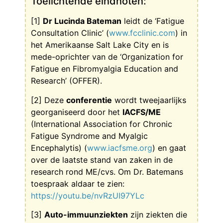
Toelichtende eindnoten:
[1]
Dr Lucinda Bateman
leidt de ‘Fatigue
Consultation Clinic’ (
www.fcclinic.com
) in
het Amerikaanse Salt Lake City en is
mede-oprichter van de ‘Organization for
Fatigue en Fibromyalgia Education and
Research’ (OFFER).
[2] Deze
conferentie
wordt tweejaarlijks
georganiseerd door het
IACFS/ME
(International Association for Chronic
Fatigue Syndrome and Myalgic
Encephalytis) (
www.iacfsme.org
) en gaat
over de laatste stand van zaken in de
research rond ME/cvs. Om Dr. Batemans
toespraak aldaar te zien:
https://youtu.be/nvRzUI97YLc
[3]
Auto-immuunziekten
zijn ziekten die