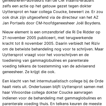
geneesheren-adviseurs van de CM Vlaams-Brabant
zelfs een actie op het getouw gezet tegen dokter
Uyttersprot en haar collega Coucke, beweert ze. Er zou
ook druk zijn uitgeoefend via de directeur van het AZ
Jan Portaels door CM-hoofdgeneesheer Joël Boydens.
Nieuw element is een omzendbrief die Ri De Ridder op
21 november 2005 publiceert, met terugwerkende
kracht tot 8 november 2005. Daarin verbiedt het Riziv
om de betwiste behandeling nog voor te schrijven. Maar
Uyttersprot vraagt voor het voorschrijven en de
toediening van gammaglobulines en parenterale
voeding telkens de toestemming van de adviserend
geneesheer. Ze krijgt die ook.
Een klacht van het intermutualistisch college bij de Orde
haalt niets uit. Ondertussen blijft Uyttersprot samen met
haar Vilvoordse collega dokter Coucke aanvragen
indienen voor de behandeling met gammaglobulines en
parenterale voeding thuis. En telkens keuren de meeste