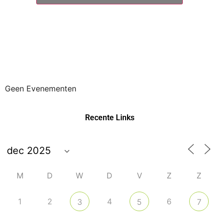
Geen Evenementen
Recente Links
M
D
W
D
V
Z
Z
1
2
4
6
3
5
7