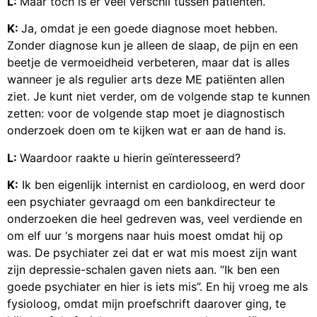
L:
Maar toch is er veel verschil tussen patiënten.
K:
Ja, omdat je een goede diagnose moet hebben.
Zonder diagnose kun je alleen de slaap, de pijn en een
beetje de vermoeidheid verbeteren, maar dat is alles
wanneer je als regulier arts deze ME patiënten allen
ziet. Je kunt niet verder, om de volgende stap te kunnen
zetten: voor de volgende stap moet je diagnostisch
onderzoek doen om te kijken wat er aan de hand is.
L:
Waardoor raakte u hierin geïnteresseerd?
K:
Ik ben eigenlijk internist en cardioloog, en werd door
een psychiater gevraagd om een bankdirecteur te
onderzoeken die heel gedreven was, veel verdiende en
om elf uur ‘s morgens naar huis moest omdat hij op
was. De psychiater zei dat er wat mis moest zijn want
zijn depressie-schalen gaven niets aan. “Ik ben een
goede psychiater en hier is iets mis”. En hij vroeg me als
fysioloog, omdat mijn proefschrift daarover ging, te