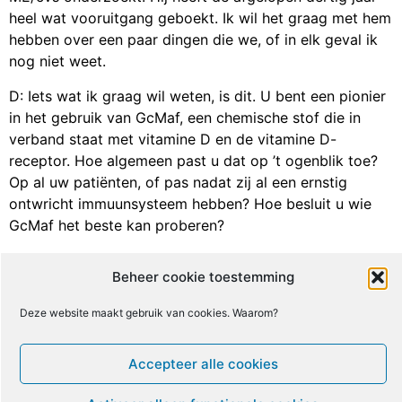
heel wat vooruitgang geboekt. Ik wil het graag met hem
hebben over een paar dingen die we, of in elk geval ik
nog niet weet.
D: Iets wat ik graag wil weten, is dit. U bent een pionier
in het gebruik van GcMaf, een chemische stof die in
verband staat met vitamine D en de vitamine D-
receptor. Hoe algemeen past u dat op ’t ogenblik toe?
Op al uw patiënten, of pas nadat zij al een ernstig
ontwricht immuunsysteem hebben? Hoe besluit u wie
GcMaf het beste kan proberen?
K:
Allereerst moet een patiënt het zelf willen gebruiken.
Beheer cookie toestemming
Ten tweede passen we het alleen toe bij degenen met
een hoog nagalase-gehalte, omdat nagalase ons eigen
Deze website maakt gebruik van cookies. Waarom?
GcMaf, het GcMaf dat ons lichaam aanmaakt vernietigt.
Dat is een tweede vereiste. We passen het ook alleen
Accepteer alle cookies
toe bij hen van wie we zeker weten dat zij geen IRIS-
reactie krijgen. Want patiënten die zwaar overbelast zijn