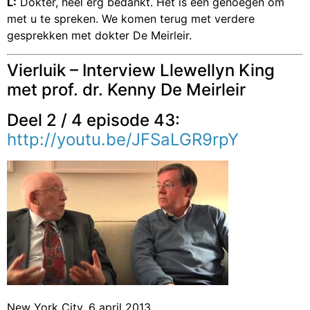
L:
Dokter, heel erg bedankt. Het is een genoegen om
met u te spreken. We komen terug met verdere
gesprekken met dokter De Meirleir.
Vierluik – Interview Llewellyn King
met prof. dr. Kenny De Meirleir
Deel 2 / 4 episode 43:
http://youtu.be/JFSaLGR9rpY
New York City, 6 april 2013