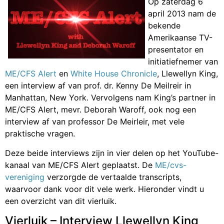
Op zaterdag 6
april 2013 nam de
bekende
Amerikaanse TV-
presentator en
initiatiefnemer van
ME/CFS Alert
en
White House Chronicle
, Llewellyn King,
een interview af van prof. dr. Kenny De Meilreir in
Manhattan, New York. Vervolgens nam King’s partner in
ME/CFS Alert, mevr. Deborah Waroff, ook nog een
interview af van professor De Meirleir, met vele
praktische vragen.
Deze beide interviews zijn in vier delen op het YouTube-
kanaal van ME/CFS Alert geplaatst. De
ME/cvs-
vereniging
verzorgde de vertaalde transcripts,
waarvoor dank voor dit vele werk. Hieronder vindt u
een overzicht van dit vierluik.
Vierluik – Interview Llewellyn King