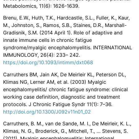
Metabolomics, 11(6): 1626-1639.
Brenu, E.W., Huth, T.K., Hardcastle, S.L., Fuller, K., Kaur,
M., Johnston, S., Ramos, S.B., Staines, D.R., Marshall-
Gradisnik, S.M. (2014 April 1). Role of adaptive and
innate immune cells in chronic fatigue
syndrome/myalgic encephalomyelitis. INTERNATIONAL
IMMUNOLOGY, 26(4): 233– 242.
https://doi.org/10.1093/intimm/dxt068
Carruthers BM, Jain AK, De Meirleir KL, Peterson DL,
Klimas NG, Lerner AM, et al. (2003) Myalgic
encephalomyelitis/ chronic fatigue syndrome: clinical
working case definition, diagnostic and treatment
protocols. J Chronic Fatigue Syndr 11(1): 7–36.
http://doi.org/10.1300/J092v11n01_02
Carruthers, B. M., van de Sande, M. I., De Meirleir, K. L.,
Klimas, N. G., Broderick, G., Mitchell, T., … Stevens, S.
(2011). Myalgic encephalomyelitis: International