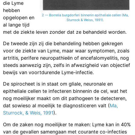
die Lyme
hebben
2 — Borrelia burgdorferi binnenin epitheliale cellen (Ma,
opgelopen en
Sturrock & Weiss, 1991).
al lange tijd
met de ziekte leven zonder dat ze behandeld worden.
De tweede zijn zij die behandeling hebben gekregen
voor de ziekte van Lyme, maar waar symptomen, zoals
artritis, perifere neuropathieën of encefalomyelitis, nog
steeds aanwezig zijn, zelfs in afwezigheid van objectief
bewijs van voortdurende Lyme-infectie.
De spirocheet is in staat om gliale, neuronale en
epitheliale cellen te infecteren binnenin de cel, wat het
nog moeilijker maakt om dit pathogeen te detecteren,
dat sowieso al moeilijk te diagnosticeren valt (
Ma,
Sturrock, & Weis, 1991
).
Om de zaken nog moeilijker te maken: Lyme kan in 40%
van de gevallen samengaan met courante co-infecties