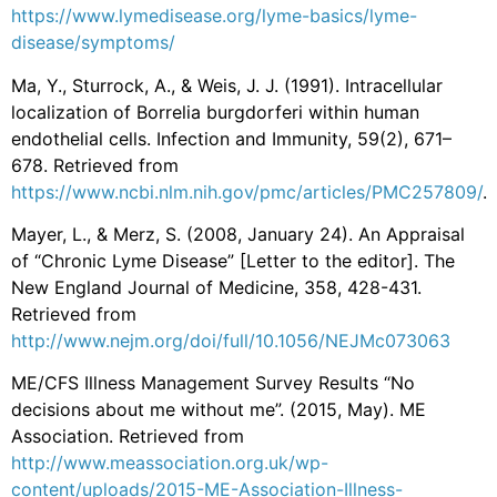
https://www.lymedisease.org/lyme-basics/lyme-
disease/symptoms/
Ma, Y., Sturrock, A., & Weis, J. J. (1991). Intracellular
localization of Borrelia burgdorferi within human
endothelial cells. Infection and Immunity, 59(2), 671–
678. Retrieved from
https://www.ncbi.nlm.nih.gov/pmc/articles/PMC257809/
.
Mayer, L., & Merz, S. (2008, January 24). An Appraisal
of “Chronic Lyme Disease” [Letter to the editor]. The
New England Journal of Medicine, 358, 428-431.
Retrieved from
http://www.nejm.org/doi/full/10.1056/NEJMc073063
ME/CFS Illness Management Survey Results “No
decisions about me without me”. (2015, May). ME
Association. Retrieved from
http://www.meassociation.org.uk/wp-
content/uploads/2015-ME-Association-Illness-