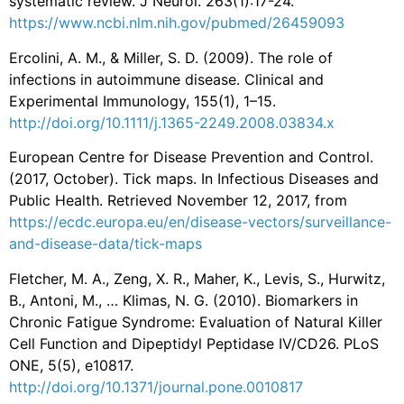
systematic review. J Neurol. 263(1):17-24.
https://www.ncbi.nlm.nih.gov/pubmed/26459093
Ercolini, A. M., & Miller, S. D. (2009). The role of
infections in autoimmune disease. Clinical and
Experimental Immunology, 155(1), 1–15.
http://doi.org/10.1111/j.1365-2249.2008.03834.x
European Centre for Disease Prevention and Control.
(2017, October). Tick maps. In Infectious Diseases and
Public Health. Retrieved November 12, 2017, from
https://ecdc.europa.eu/en/disease-vectors/surveillance-
and-disease-data/tick-maps
Fletcher, M. A., Zeng, X. R., Maher, K., Levis, S., Hurwitz,
B., Antoni, M., … Klimas, N. G. (2010). Biomarkers in
Chronic Fatigue Syndrome: Evaluation of Natural Killer
Cell Function and Dipeptidyl Peptidase IV/CD26. PLoS
ONE, 5(5), e10817.
http://doi.org/10.1371/journal.pone.0010817