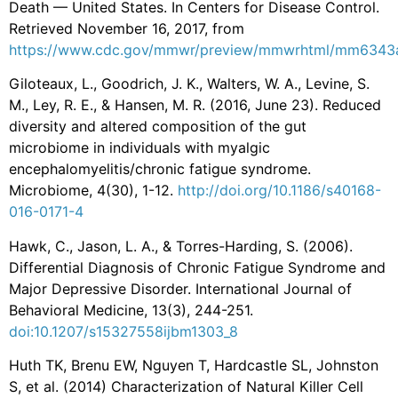
Death — United States. In Centers for Disease Control.
Retrieved November 16, 2017, from
https://www.cdc.gov/mmwr/preview/mmwrhtml/mm6343
Giloteaux, L., Goodrich, J. K., Walters, W. A., Levine, S.
M., Ley, R. E., & Hansen, M. R. (2016, June 23). Reduced
diversity and altered composition of the gut
microbiome in individuals with myalgic
encephalomyelitis/chronic fatigue syndrome.
Microbiome, 4(30), 1-12.
http://doi.org/10.1186/s40168-
016-0171-4
Hawk, C., Jason, L. A., & Torres-Harding, S. (2006).
Differential Diagnosis of Chronic Fatigue Syndrome and
Major Depressive Disorder. International Journal of
Behavioral Medicine, 13(3), 244-251.
doi:10.1207/s15327558ijbm1303_8
Huth TK, Brenu EW, Nguyen T, Hardcastle SL, Johnston
S, et al. (2014) Characterization of Natural Killer Cell