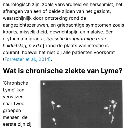
neurologisch zijn, zoals verwardheid en hersenmist, het
afhangen van een of beide zijden van het gezicht,
waarschijnlijk door ontsteking rond de
aangezichtszenuwen, en griepachtige symptomen zoals
koorts, misselijkheid, gewrichtspijn en malaise. Een
erythema migrans [
typische kringvormige rode
huiduitslag, n.v.d.r.
] rond de plaats van infectie is
courant, hoewel het niet bij alle patiënten voorkomt
(
Forrester et al., 2014
).
Wat is chronische ziekte van Lyme?
‘Chronische
Lyme’ kan
verwijzen
naar twee
groepen
mensen: de
eerste zijn zij