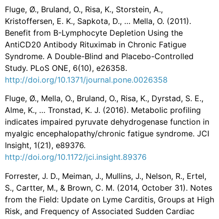
Fluge, Ø., Bruland, O., Risa, K., Storstein, A.,
Kristoffersen, E. K., Sapkota, D., … Mella, O. (2011).
Benefit from B-Lymphocyte Depletion Using the
AntiCD20 Antibody Rituximab in Chronic Fatigue
Syndrome. A Double-Blind and Placebo-Controlled
Study. PLoS ONE, 6(10), e26358.
http://doi.org/10.1371/journal.pone.0026358
Fluge, Ø., Mella, O., Bruland, O., Risa, K., Dyrstad, S. E.,
Alme, K., … Tronstad, K. J. (2016). Metabolic profiling
indicates impaired pyruvate dehydrogenase function in
myalgic encephalopathy/chronic fatigue syndrome. JCI
Insight, 1(21), e89376.
http://doi.org/10.1172/jci.insight.89376
Forrester, J. D., Meiman, J., Mullins, J., Nelson, R., Ertel,
S., Cartter, M., & Brown, C. M. (2014, October 31). Notes
from the Field: Update on Lyme Carditis, Groups at High
Risk, and Frequency of Associated Sudden Cardiac