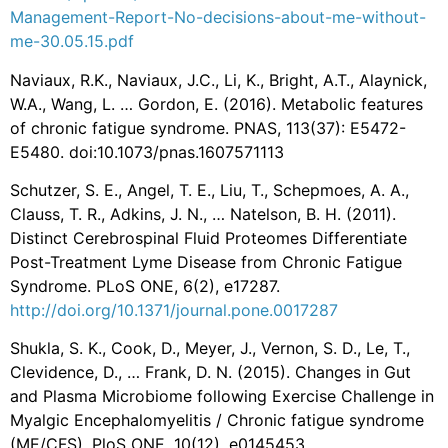
Management-Report-No-decisions-about-me-without-
me-30.05.15.pdf
Naviaux, R.K., Naviaux, J.C., Li, K., Bright, A.T., Alaynick,
W.A., Wang, L. … Gordon, E. (2016). Metabolic features
of chronic fatigue syndrome. PNAS, 113(37): E5472-
E5480. doi:10.1073/pnas.1607571113
Schutzer, S. E., Angel, T. E., Liu, T., Schepmoes, A. A.,
Clauss, T. R., Adkins, J. N., … Natelson, B. H. (2011).
Distinct Cerebrospinal Fluid Proteomes Differentiate
Post-Treatment Lyme Disease from Chronic Fatigue
Syndrome. PLoS ONE, 6(2), e17287.
http://doi.org/10.1371/journal.pone.0017287
Shukla, S. K., Cook, D., Meyer, J., Vernon, S. D., Le, T.,
Clevidence, D., … Frank, D. N. (2015). Changes in Gut
and Plasma Microbiome following Exercise Challenge in
Myalgic Encephalomyelitis / Chronic fatigue syndrome
(ME/CFS). PloS ONE, 10(12), e0145453.