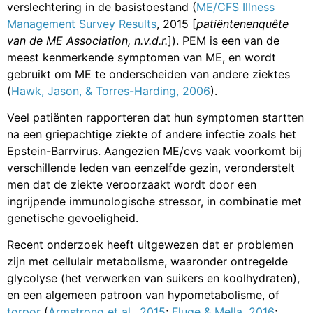
verslechtering in de basistoestand (
ME/CFS Illness
Management Survey Results
, 2015 [
patiëntenenquête
van de ME Association, n.v.d.r.
]). PEM is een van de
meest kenmerkende symptomen van ME, en wordt
gebruikt om ME te onderscheiden van andere ziektes
(
Hawk, Jason, & Torres-Harding, 2006
).
Veel patiënten rapporteren dat hun symptomen startten
na een griepachtige ziekte of andere infectie zoals het
Epstein-Barrvirus. Aangezien ME/cvs vaak voorkomt bij
verschillende leden van eenzelfde gezin, veronderstelt
men dat de ziekte veroorzaakt wordt door een
ingrijpende immunologische stressor, in combinatie met
genetische gevoeligheid.
Recent onderzoek heeft uitgewezen dat er problemen
zijn met cellulair metabolisme, waaronder ontregelde
glycolyse (het verwerken van suikers en koolhydraten),
en een algemeen patroon van hypometabolisme, of
torpor
(
Armstrong et al., 2015
;
Fluge & Mella, 2016
;