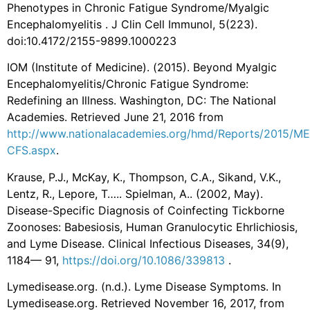
Phenotypes in Chronic Fatigue Syndrome/Myalgic
Encephalomyelitis . J Clin Cell Immunol, 5(223).
doi:10.4172/2155-9899.1000223
IOM (Institute of Medicine). (2015). Beyond Myalgic
Encephalomyelitis/Chronic Fatigue Syndrome:
Redefining an Illness. Washington, DC: The National
Academies. Retrieved June 21, 2016 from
http://www.nationalacademies.org/hmd/Reports/2015/ME
CFS.aspx
.
Krause, P.J., McKay, K., Thompson, C.A., Sikand, V.K.,
Lentz, R., Lepore, T….. Spielman, A.. (2002, May).
Disease-Specific Diagnosis of Coinfecting Tickborne
Zoonoses: Babesiosis, Human Granulocytic Ehrlichiosis,
and Lyme Disease. Clinical Infectious Diseases, 34(9),
1184— 91,
https://doi.org/10.1086/339813
.
Lymedisease.org. (n.d.). Lyme Disease Symptoms. In
Lymedisease.org. Retrieved November 16, 2017, from