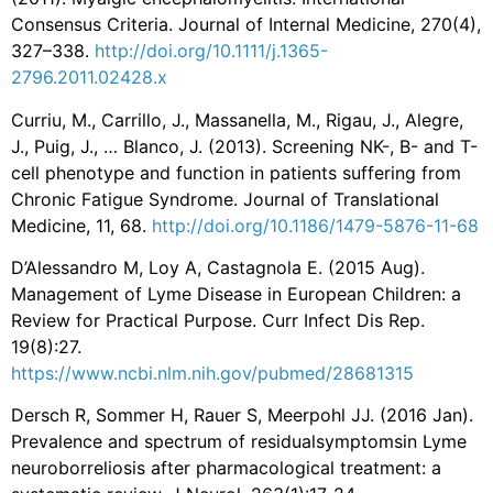
Consensus Criteria. Journal of Internal Medicine, 270(4),
327–338.
http://doi.org/10.1111/j.1365-
2796.2011.02428.x
Curriu, M., Carrillo, J., Massanella, M., Rigau, J., Alegre,
J., Puig, J., … Blanco, J. (2013). Screening NK-, B- and T-
cell phenotype and function in patients suffering from
Chronic Fatigue Syndrome. Journal of Translational
Medicine, 11, 68.
http://doi.org/10.1186/1479-5876-11-68
D’Alessandro M, Loy A, Castagnola E. (2015 Aug).
Management of Lyme Disease in European Children: a
Review for Practical Purpose. Curr Infect Dis Rep.
19(8):27.
https://www.ncbi.nlm.nih.gov/pubmed/28681315
Dersch R, Sommer H, Rauer S, Meerpohl JJ. (2016 Jan).
Prevalence and spectrum of residualsymptomsin Lyme
neuroborreliosis after pharmacological treatment: a