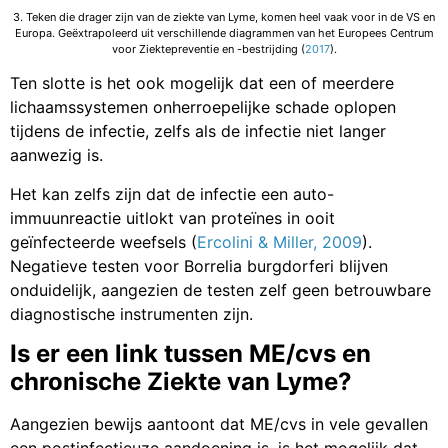
3. Teken die drager zijn van de ziekte van Lyme, komen heel vaak voor in de VS en
Europa. Geëxtrapoleerd uit verschillende diagrammen van het Europees Centrum
voor Ziektepreventie en -bestrijding (
2017
).
Ten slotte is het ook mogelijk dat een of meerdere
lichaamssystemen onherroepelijke schade oplopen
tijdens de infectie, zelfs als de infectie niet langer
aanwezig is.
Het kan zelfs zijn dat de infectie een auto-
immuunreactie uitlokt van proteïnes in ooit
geïnfecteerde weefsels (
Ercolini & Miller, 2009
).
Negatieve testen voor Borrelia burgdorferi blijven
onduidelijk, aangezien de testen zelf geen betrouwbare
diagnostische instrumenten zijn.
Is er een link tussen ME/cvs en
chronische Ziekte van Lyme?
Aangezien bewijs aantoont dat ME/cvs in vele gevallen
een postinfectieuze aandoening is, is het mogelijk dat