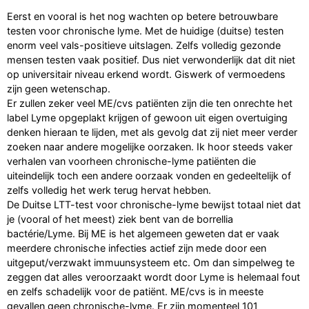
Eerst en vooral is het nog wachten op betere betrouwbare
testen voor chronische lyme. Met de huidige (duitse) testen
enorm veel vals-positieve uitslagen. Zelfs volledig gezonde
mensen testen vaak positief. Dus niet verwonderlijk dat dit niet
op universitair niveau erkend wordt. Giswerk of vermoedens
zijn geen wetenschap.
Er zullen zeker veel ME/cvs patiënten zijn die ten onrechte het
label Lyme opgeplakt krijgen of gewoon uit eigen overtuiging
denken hieraan te lijden, met als gevolg dat zij niet meer verder
zoeken naar andere mogelijke oorzaken. Ik hoor steeds vaker
verhalen van voorheen chronische-lyme patiënten die
uiteindelijk toch een andere oorzaak vonden en gedeeltelijk of
zelfs volledig het werk terug hervat hebben.
De Duitse LTT-test voor chronische-lyme bewijst totaal niet dat
je (vooral of het meest) ziek bent van de borrellia
bactérie/Lyme. Bij ME is het algemeen geweten dat er vaak
meerdere chronische infecties actief zijn mede door een
uitgeput/verzwakt immuunsysteem etc. Om dan simpelweg te
zeggen dat alles veroorzaakt wordt door Lyme is helemaal fout
en zelfs schadelijk voor de patiënt. ME/cvs is in meeste
gevallen geen chronische-lyme. Er zijn momenteel 101