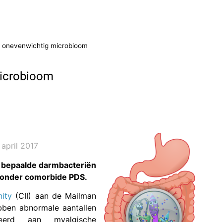
n onevenwichtig microbioom
microbioom
 april 2017
n bepaalde darmbacteriën
zonder comorbide PDS.
nity
(CII) aan de Mailman
bben abnormale aantallen
teerd aan myalgische