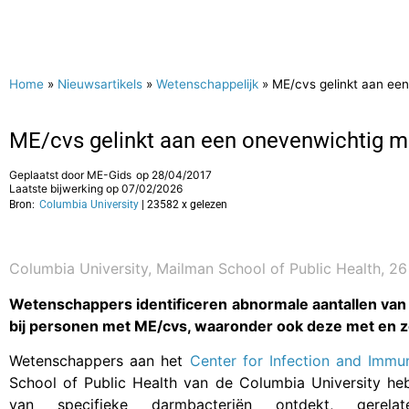
Home
»
Nieuwsartikels
»
Wetenschappelijk
»
ME/cvs gelinkt aan ee
ME/cvs gelinkt aan een onevenwichtig 
Geplaatst door
ME-Gids
op
28/04/2017
Laatste bijwerking op 07/02/2026
Bron:
Columbia University
| 23582 x gelezen
Columbia University, Mailman School of Public Health, 26
Wetenschappers identificeren abnormale aantallen va
bij personen met ME/cvs, waaronder ook deze met en 
Wetenschappers aan het
Center for Infection and Immu
School of Public Health van de Columbia University he
van specifieke darmbacteriën ontdekt, gerela