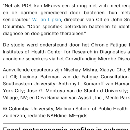
“Net als PDS, kan ME/cvs een storing met zich meebreng
en de darmen gemedieerd door bacteriën, hun metab
seniorauteur
W. Ian Lipkin
, directeur van CII en John 
Columbia. “Door specifiek betrokken bacteriën te ident
diagnose en doelgerichte therapieën.”
De studie werd ondersteund door het Chronic Fatigue In
Institutes of Health Center for Research in Diagnostics 
anonieme schenkers via het Crowdfunding Microbe Discov
Aanvullende coauteurs zijn Nischay Mishra, Xiaoyu Che, 
at CII; Lucinda Bateman van de Fatigue Consultation
Southeastern University; Anthony L. Komaroff van Harvar
York City; Jose G. Montoya van de Stanford University; D
Village, NV; en Devi Ramanan van Ayasdi, Inc., Menlo Park
© Columbia University, Mailman School of Public Health. 
Zuiderzon, redactie NAHdine, ME-gids.