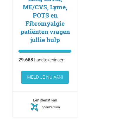
ME/CVS, Lyme,
POTS en
Fibromyalgie
patiënten vragen
jullie hulp
29.688
handtekeningen
MELD JE NU AAN!
Een dienst van