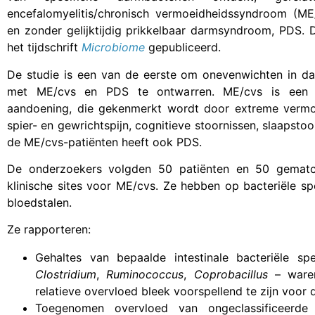
encefalomyelitis/chronisch vermoeidheidssyndroom (ME
en zonder gelijktijdig prikkelbaar darmsyndroom, PDS. 
het tijdschrift
Microbiome
gepubliceerd.
De studie is een van de eerste om onevenwichten in dar
met ME/cvs en PDS te ontwarren. ME/cvs is een c
aandoening, die gekenmerkt wordt door extreme verm
spier- en gewrichtspijn, cognitieve stoornissen, slaapstoo
de ME/cvs-patiënten heeft ook PDS.
De onderzoekers volgden 50 patiënten en 50 gematc
klinische sites voor ME/cvs. Ze hebben op bacteriële sp
bloedstalen.
Ze rapporteren:
Gehaltes van bepaalde intestinale bacteriële sp
Clostridium
,
Ruminococcus
,
Coprobacillus
– ware
relatieve overvloed bleek voorspellend te zijn voor 
Toegenomen overvloed van ongeclassificeerd