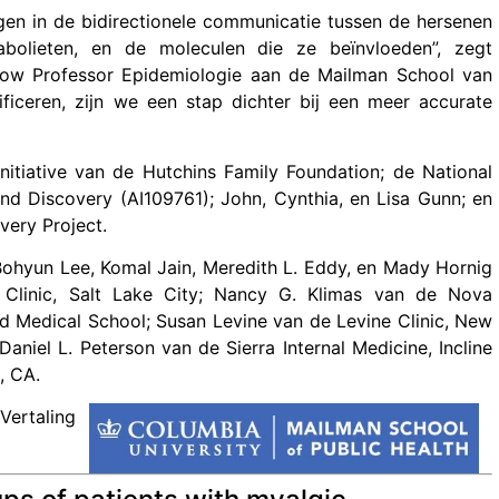
en in de bidirectionele communicatie tussen de hersenen
olieten, en de moleculen die ze beïnvloeden”, zegt
Snow Professor Epidemiologie aan de Mailman School van
ificeren, zijn we een stap dichter bij een meer accurate
itiative van de Hutchins Family Foundation; de National
and Discovery (AI109761); John, Cynthia, en Lisa Gunn; en
ery Project.
Bohyun Lee, Komal Jain, Meredith L. Eddy, en Mady Hornig
 Clinic, Salt Lake City; Nancy G. Klimas van de Nova
d Medical School; Susan Levine van de Levine Clinic, New
aniel L. Peterson van de Sierra Internal Medicine, Incline
, CA.
Vertaling