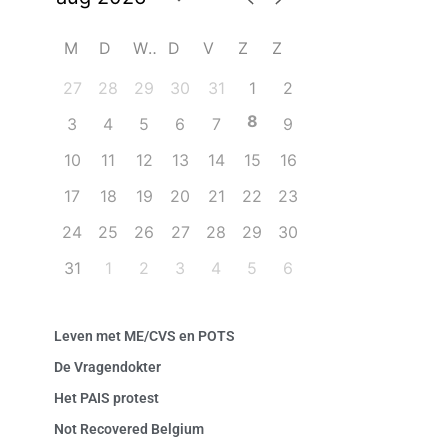
M
D
W
D
V
Z
Z
27
28
29
30
31
1
2
8
3
4
5
6
7
9
10
11
12
13
14
15
16
17
18
19
20
21
22
23
24
25
26
27
28
29
30
31
1
2
3
4
5
6
Leven met ME/CVS en POTS
De Vragendokter
Het PAIS protest
Not Recovered Belgium