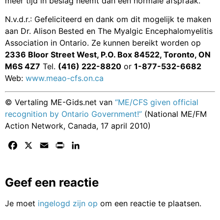
meer tijd in beslag neemt dan een normale afspraak.
N.v.d.r.: Gefeliciteerd en dank om dit mogelijk te maken
aan Dr. Alison Bested en The Myalgic Encephalomyelitis
Association in Ontario. Ze kunnen bereikt worden op
2336 Bloor Street West, P.O. Box 84522
, Toronto, ON
M6S 4Z7
Tel.
(416) 222-8820
or
1-877-532-6682
Web:
www.meao-cfs.on.ca
© Vertaling ME-Gids.net van
“ME/CFS given official
recognition by Ontario Government!”
(National ME/FM
Action Network, Canada, 17 april 2010)
Facebook
X
Email
Print
LinkedIn
Geef een reactie
Je moet
ingelogd zijn op
om een reactie te plaatsen.