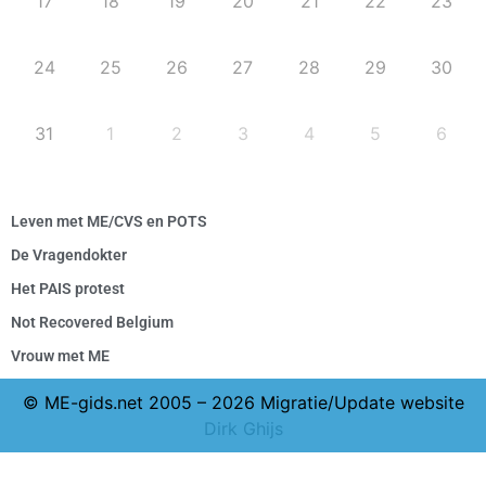
17
18
19
20
21
22
23
24
25
26
27
28
29
30
31
1
2
3
4
5
6
Leven met ME/CVS en POTS
De Vragendokter
Het PAIS protest
Not Recovered Belgium
Vrouw met ME
© ME-gids.net 2005 – 2026 Migratie/Update website
Dirk Ghijs