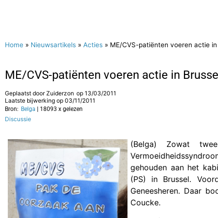
Home
»
Nieuwsartikels
»
Acties
»
ME/CVS-patiënten voeren actie in
ME/CVS-patiënten voeren actie in Brusse
Geplaatst door
Zuiderzon
op
13/03/2011
Laatste bijwerking op 03/11/2011
Bron:
Belga
| 18093 x gelezen
Discussie
(Belga) Zowat twee
Vermoeidheidssyndro
gehouden aan het kabi
(PS) in Brussel. Voo
Geneesheren. Daar boo
Coucke.