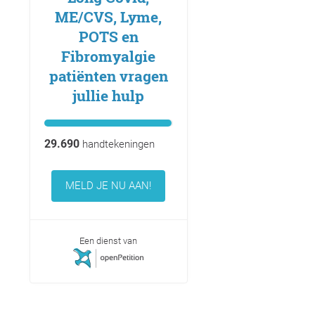
ME/CVS, Lyme,
POTS en
Fibromyalgie
patiënten vragen
jullie hulp
29.690
handtekeningen
MELD JE NU AAN!
Een dienst van