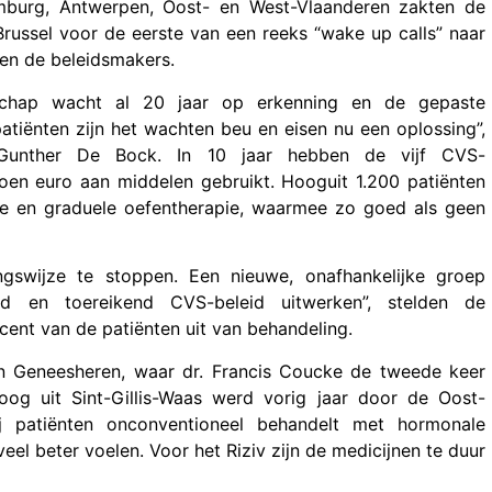
imburg, Antwerpen, Oost- en West-Vlaanderen zakten de
Brussel voor de eerste van een reeks “wake up calls” naar
n en de beleidsmakers.
schap wacht al 20 jaar op erkenning en de gepaste
tiënten zijn het wachten beu en eisen nu een oplossing”,
Gunther De Bock. In 10 jaar hebben de vijf CVS-
ljoen euro aan middelen gebruikt. Hooguit 1.200 patiënten
ie en graduele oefentherapie, waarmee zo goed als geen
ngswijze te stoppen. Een nieuwe, onafhankelijke groep
 en toereikend CVS-beleid uitwerken”, stelden de
ocent van de patiënten uit van behandeling.
an Geneesheren, waar dr. Francis Coucke de tweede keer
og uit Sint-Gillis-Waas werd vorig jaar door de Oost-
 patiënten onconventioneel behandelt met hormonale
el beter voelen. Voor het Riziv zijn de medicijnen te duur