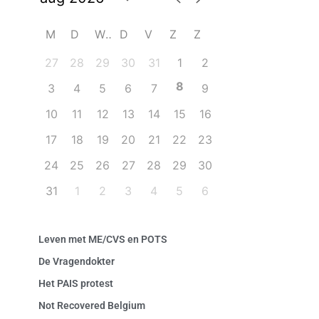
M
D
W
D
V
Z
Z
27
28
29
30
31
1
2
8
3
4
5
6
7
9
10
11
12
13
14
15
16
17
18
19
20
21
22
23
24
25
26
27
28
29
30
31
1
2
3
4
5
6
Leven met ME/CVS en POTS
De Vragendokter
Het PAIS protest
Not Recovered Belgium