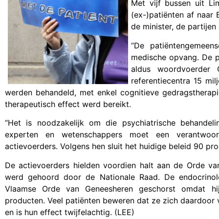
Met vijf bussen uit L
(ex-)patiënten af naar 
de minister, de partije
“De patiëntengemeen
medische opvang. De pa
aldus woordvoerder 
referentiecentra 15 mi
werden behandeld, met enkel cognitieve gedragstherap
therapeutisch effect werd bereikt.
“Het is noodzakelijk om die psychiatrische behandeli
experten en wetenschappers moet een verantwoord
actievoerders. Volgens hen sluit het huidige beleid 90 pr
De actievoerders hielden voordien halt aan de Orde v
werd gehoord door de Nationale Raad. De endocrinolo
Vlaamse Orde van Geneesheren geschorst omdat hij
producten. Veel patiënten beweren dat ze zich daardoor ve
en is hun effect twijfelachtig. (LEE)