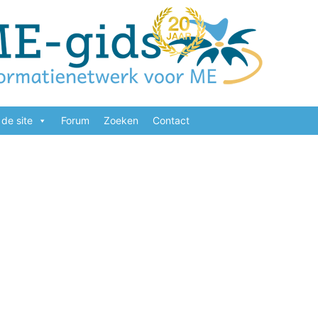
de site
Forum
Zoeken
Contact