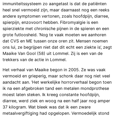
immuniteitssysteem zo aangetast is dat de patiënten
heel snel vermoeid zijn, maar daarnaast nog een reeks
andere symptomen vertonen, zoals hoofdpijn, diarree,
spierpijn, enzovoort hebben. Fibromyalgie is een
spierziekte met chronische pijnen in de spieren en een
grote futloosheid. ‘Nog te vaak moeten we aanhoren
dat CVS en ME tussen onze oren zit. Mensen noemen
ons lui, ze begrijpen niet dat dit echt een ziekte is’, zegt
Maaike Van Gool (58) uit Lommel. Zij is een van de
trekkers van de actie in Lommel.
Het verhaal van Maaike begon in 2005. Ze was vaak
vermoeid en grieperig, maar schonk daar nog niet veel
aandacht aan. ‘Het werkelijke horrorverhaal begon toen
ik na een afgebroken tand een metalen mondprothese
moest laten steken. Ik kreeg constante hoofdpijn,
diarree, werd ziek en woog na een half jaar nog amper
37 kilogram. Wat bleek was dat ik een zware
metaalvergiftiging had opgelopen. Vermoedelijk stond