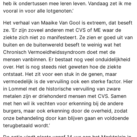
heb ik ondertussen mee leren leven. Vandaag zet ik me
vooral in voor alle lotgenoten.’
Het verhaal van Maaike Van Gool is extreem, dat beseft
ze. ‘Er zijn zoveel anderen met CVS of ME waar de
ziekte zich niet zo manifesteert. Ze zien er goed uit van
buiten en de buitenwereld beseft te weinig wat het
Chronisch Vermoeidheidssyndroom doet met de
mensen vanbinnen. Er bestaat nog veel onduidelijkheid
over. Het is nog steeds niet geweten hoe de ziekte
ontstaat. Het zit voor een stuk in de genen, maar
vermoedelijk is de vervuiling ook een sterke factor. Hier
in Lommel met de historische vervuiling van zware
metalen zijn er driehonderd mensen met CVS. Samen
met hen wil ik vechten voor erkenning bij de andere
burgers, maar ook erkenning door de overheid, zodat
onze behandeling door kan blijven gaan en voldoende
terugbetaald wordt.’
De actie vindt plaats vanaf 14 uur aan het Marktplein in