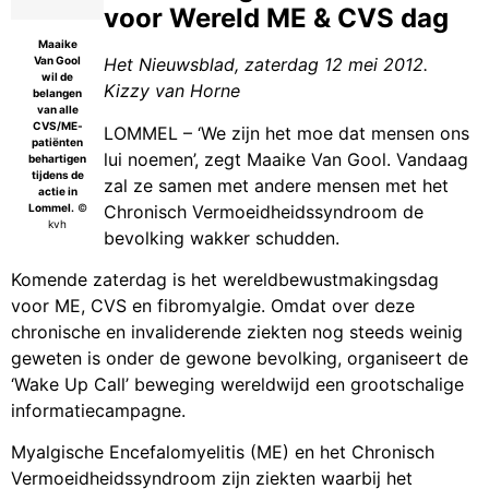
voor Wereld ME & CVS dag
Maaike
Van Gool
Het Nieuwsblad, zaterdag 12 mei 2012.
wil de
Kizzy van Horne
belangen
van alle
CVS/ME-
LOMMEL
– ‘We zijn het moe dat mensen ons
patiënten
lui noemen’, zegt Maaike Van Gool. Vandaag
behartigen
tijdens de
zal ze samen met andere mensen met het
actie in
Chronisch Vermoeidheidssyndroom de
Lommel.
©
kvh
bevolking wakker schudden.
Komende zaterdag is het wereldbewustmakingsdag
voor ME, CVS en fibromyalgie. Omdat over deze
chronische en invaliderende ziekten nog steeds weinig
geweten is onder de gewone bevolking, organiseert de
‘Wake Up Call’ beweging wereldwijd een grootschalige
informatiecampagne.
Myalgische Encefalomyelitis (ME) en het Chronisch
Vermoeidheidssyndroom zijn ziekten waarbij het