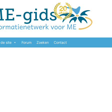
de site
Forum
Zoeken
Contact