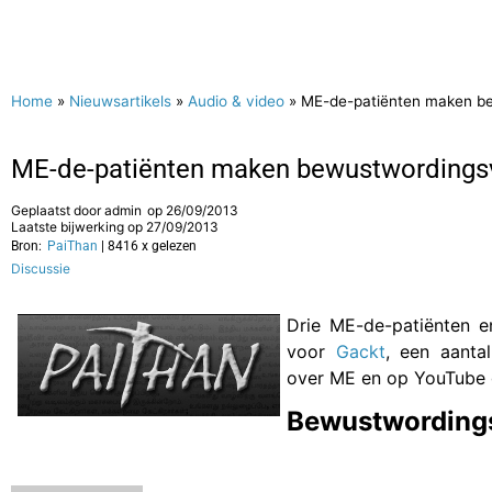
Home
»
Nieuwsartikels
»
Audio & video
»
ME-de-patiënten maken be
ME-de-patiënten maken bewustwordingsv
Geplaatst door
admin
op
26/09/2013
Laatste bijwerking op 27/09/2013
Bron:
PaiThan
| 8416 x gelezen
Discussie
Drie ME-de-patiënten 
voor
Gackt
, een aanta
over ME en op YouTube 
Bewustwording