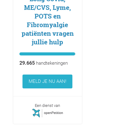
ME/CVS, Lyme,
POTS en
Fibromyalgie
patiënten vragen
jullie hulp
29.665
handtekeningen
MELD JE NU AAN!
Een dienst van