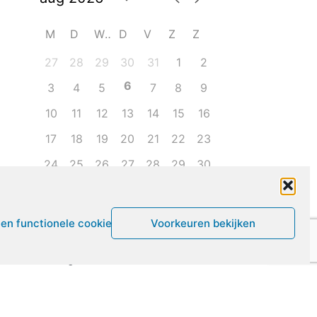
M
D
W
D
V
Z
Z
27
28
29
30
31
1
2
6
3
4
5
7
8
9
10
11
12
13
14
15
16
17
18
19
20
21
22
23
24
25
26
27
28
29
30
31
1
2
3
4
5
6
een functionele cookies
Voorkeuren bekijken
Leven met ME/CVS en POTS
De Vragendokter
Het PAIS protest
Not Recovered Belgium