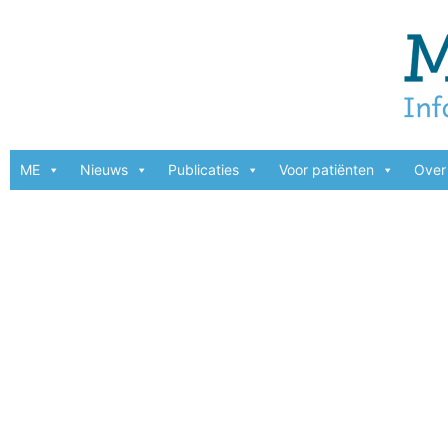
ME
Nieuws
Publicaties
Voor patiënten
Over 