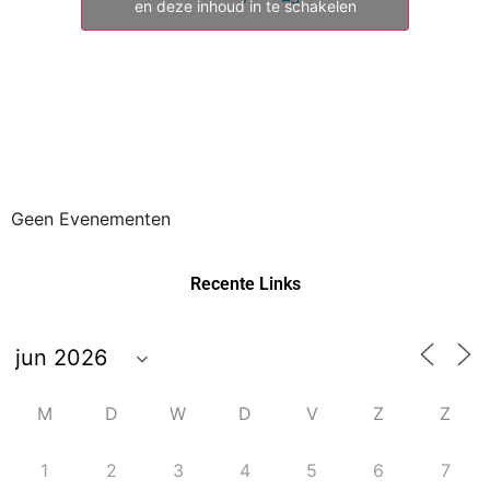
en deze inhoud in te schakelen
Geen Evenementen
Recente Links
M
D
W
D
V
Z
Z
1
2
3
4
5
6
7