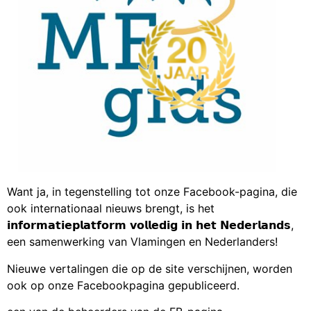
Want ja, in tegenstelling tot onze Facebook-pagina, die
ook internationaal nieuws brengt, is het
𝗶𝗻𝗳𝗼𝗿𝗺𝗮𝘁𝗶𝗲𝗽𝗹𝗮𝘁𝗳𝗼𝗿𝗺 𝘃𝗼𝗹𝗹𝗲𝗱𝗶𝗴 𝗶𝗻 𝗵𝗲𝘁 𝗡𝗲𝗱𝗲𝗿𝗹𝗮𝗻𝗱𝘀,
een samenwerking van Vlamingen en Nederlanders!
Nieuwe vertalingen die op de site verschijnen, worden
ook op onze Facebookpagina gepubliceerd.