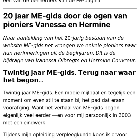
een van de beheerders van de FB-pagina
20 jaar ME-gids door de ogen van
pioniers Vanessa en Hermine
𝘕𝘢𝘢𝘳 𝘢𝘢𝘯𝘭𝘦𝘪𝘥𝘪𝘯𝘨 𝘷𝘢𝘯 𝘩𝘦𝘵 20-𝘫𝘢𝘳𝘪𝘨 𝘣𝘦𝘴𝘵𝘢𝘢𝘯 𝘷𝘢𝘯 𝘥𝘦
𝘸𝘦𝘣𝘴𝘪𝘵𝘦 𝘔𝘌-𝘨𝘪𝘥𝘴.𝘯𝘦𝘵 𝘷𝘳𝘰𝘦𝘨𝘦𝘯 𝘸𝘦 𝘦𝘯𝘬𝘦𝘭𝘦 𝘱𝘪𝘰𝘯𝘪𝘦𝘳𝘴 𝘯𝘢𝘢𝘳
𝘩𝘶𝘯 𝘩𝘦𝘳𝘪𝘯𝘯𝘦𝘳𝘪𝘯𝘨𝘦𝘯 𝘶𝘪𝘵 𝘥𝘦 𝘣𝘦𝘨𝘪𝘯𝘫𝘢𝘳𝘦𝘯. 𝘋𝘪𝘵 𝘪𝘴 𝘥𝘦
𝘣𝘪𝘫𝘥𝘳𝘢𝘨𝘦 𝘷𝘢𝘯 𝘝𝘢𝘯𝘦𝘴𝘴𝘢 𝘖𝘭𝘣𝘳𝘦𝘨𝘵𝘴 𝘦𝘯 𝘏𝘦𝘳𝘮𝘪𝘯𝘦 𝘊𝘰𝘶𝘷𝘳𝘦𝘶𝘳.
𝗧𝘄𝗶𝗻𝘁𝗶𝗴 𝗷𝗮𝗮𝗿 𝗠𝗘-𝗴𝗶𝗱𝘀. 𝗧𝗲𝗿𝘂𝗴 𝗻𝗮𝗮𝗿 𝘄𝗮𝗮𝗿
𝗵𝗲𝘁 𝗯𝗲𝗴𝗼𝗻…
Twintig jaar ME-gids. Een mooie mijlpaal en tegelijk een
moment om even stil te staan bij het pad dat eraan
voorafging. Want het verhaal van ME-gids begon
eigenlijk veel eerder —en voor mij persoonlijk in 2003
met een eindwerk.
Tijdens mijn opleiding verpleegkunde koos ik ervoor