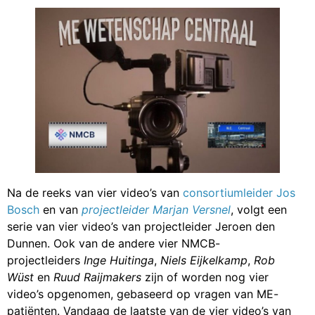
Na de reeks van vier video’s van
consortiumleider Jos
Bosch
en van
projectleider Marjan Versnel
, volgt een
serie van vier video’s van projectleider Jeroen den
Dunnen. Ook van de andere vier NMCB-
projectleiders
Inge Huitinga
,
Niels Eijkelkamp
,
Rob
Wüst
en
Ruud Raijmakers
zijn of worden nog vier
video’s opgenomen, gebaseerd op vragen van ME-
patiënten. Vandaag de laatste van de vier video’s van