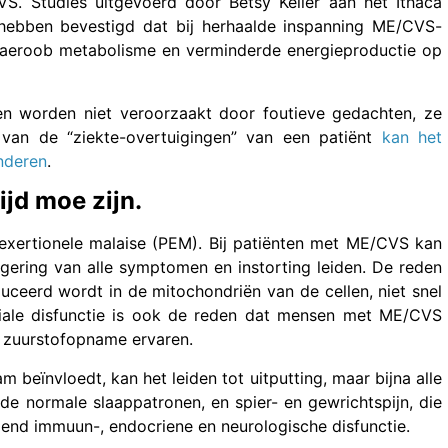
S. Studies uitgevoerd door Betsy Keller aan het Ithaca
hebben bevestigd dat bij herhaalde inspanning ME/CVS-
anaeroob metabolisme en verminderde energieproductie op
en worden niet veroorzaakt door foutieve gedachten, ze
van de “ziekte-overtuigingen” van een patiënt
kan het
inderen
.
jd moe zijn.
rtionele malaise (PEM). Bij patiënten met ME/CVS kan
ergering van alle symptomen en instorting leiden. De reden
uceerd wordt in de mitochondriën van de cellen, niet snel
iale disfunctie is ook de reden dat mensen met ME/CVS
e zuurstofopname ervaren.
m beïnvloedt, kan het leiden tot uitputting, maar bijna alle
 de normale slaappatronen, en spier- en gewrichtspijn, die
gend immuun-, endocriene en neurologische disfunctie.