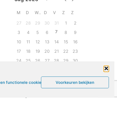
M
D
W
D
V
Z
Z
27
28
29
30
31
1
2
7
3
4
5
6
8
9
10
11
12
13
14
15
16
17
18
19
20
21
22
23
24
25
26
27
28
29
30
31
1
2
3
4
5
6
een functionele cookies
Voorkeuren bekijken
Leven met ME/CVS en POTS
De Vragendokter
Het PAIS protest
Not Recovered Belgium