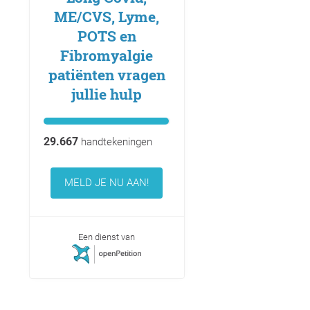
ME/CVS, Lyme,
POTS en
Fibromyalgie
patiënten vragen
jullie hulp
29.667
handtekeningen
MELD JE NU AAN!
Een dienst van