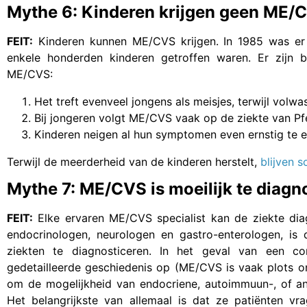
Mythe 6: Kinderen krijgen geen ME/
FEIT:
Kinderen kunnen ME/CVS krijgen. In 1985 was er 
enkele honderden kinderen getroffen waren. Er zijn be
ME/CVS:
Het treft evenveel jongens als meisjes, terwijl vo
Bij jongeren volgt ME/CVS vaak op de ziekte van Pfe
Kinderen neigen al hun symptomen even ernstig te e
Terwijl de meerderheid van de kinderen herstelt,
blijven 
Mythe 7: ME/CVS is moeilijk te diagn
FEIT:
Elke ervaren ME/CVS specialist kan de ziekte dia
endocrinologen, neurologen en gastro-enterologen, is
ziekten te diagnosticeren. In het geval van een c
gedetailleerde geschiedenis op (ME/CVS is vaak plots 
om de mogelijkheid van endocriene, autoimmuun-, of and
Het belangrijkste van allemaal is dat ze patiënten vr