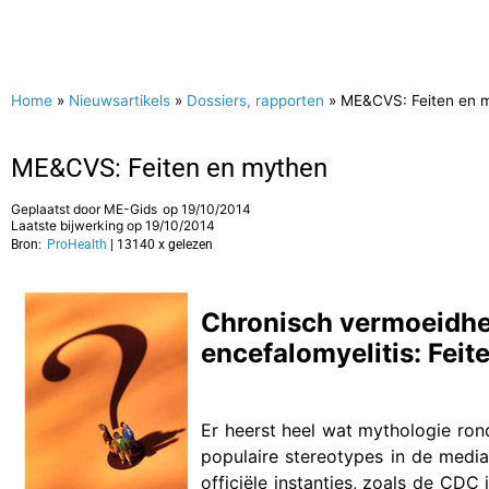
Home
»
Nieuwsartikels
»
Dossiers, rapporten
»
ME&CVS: Feiten en 
ME&CVS: Feiten en mythen
Geplaatst door
ME-Gids
op
19/10/2014
Laatste bijwerking op 19/10/2014
Bron:
ProHealth
| 13140 x gelezen
Chronisch vermoeidh
encefalomyelitis: Fei
Er heerst heel wat mythologie ron
populaire stereotypes in de medi
officiële instanties, zoals de CDC