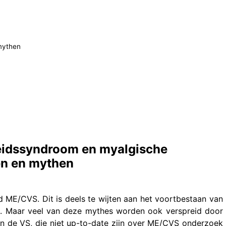
mythen
eidssyndroom en myalgische
ten en mythen
d ME/CVS. Dit is deels te wijten aan het voortbestaan van
a. Maar veel van deze mythes worden ook verspreid door
 in de VS, die niet up-to-date zijn over ME/CVS onderzoek