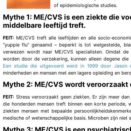
of epidemiologische studies.
Mythe 1: ME/CVS is een ziekte die vo
middelbare leeftijd treft.
FEIT:
ME/CVS treft alle leeftijden en alle socio-econo
“yuppie flu” genaamd – beperkt is tot welgestelde, bl
verwezen wordt naar ME/CVS specialisten. Omdat de 
worden door de verzekering, kunnen alleen degene die h
Een studie die uitgevoerd werd in 1999 door Jason 
minderheden en mensen met een lagere opleiding en bero
Mythe 2: ME/CVS wordt veroorzaakt d
FEIT:
Stress veroorzaakt geen ziekten. Er zijn meer da
die honderden mensen treft binnen een korte periode, 
ziekten mensen met bepaalde persoonlijkheidskenmerken
medische of wetenschappelijke basis. Microben zijn niet s
Mythe 3: ME/CVS is een psychiatrisc