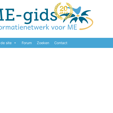
de site
Forum
Zoeken
Contact