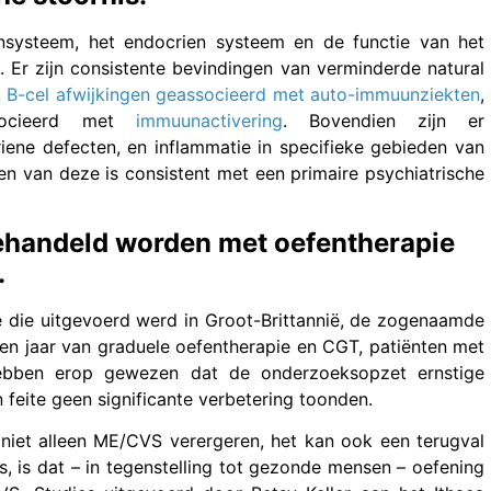
unsysteem, het endocrien systeem en de functie van het
Er zijn consistente bevindingen van verminderde natural
,
B-cel afwijkingen geassocieerd met auto-immuunziekten
,
ssocieerd met
immuunactivering
. Bovendien zijn er
riene defecten, en inflammatie in specifieke gebieden van
en van deze is consistent met een primaire psychiatrische
ehandeld worden met oefentherapie
.
e die uitgevoerd werd in Groot-Brittannië, de zogenaamde
een jaar van graduele oefentherapie en CGT, patiënten met
ebben erop gewezen dat de onderzoeksopzet ernstige
 feite geen significante verbetering toonden.
iet alleen ME/CVS verergeren, het kan ook een terugval
, is dat – in tegenstelling tot gezonde mensen – oefening