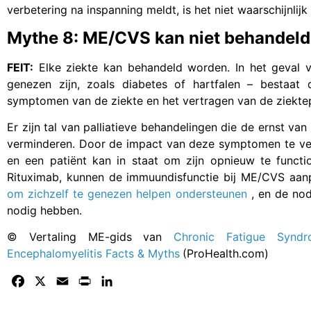
verbetering na inspanning meldt, is het niet waarschijnlijk
Mythe 8: ME/CVS kan niet behandel
FEIT:
Elke ziekte kan behandeld worden. In het geval va
genezen zijn, zoals diabetes of hartfalen – bestaat
symptomen van de ziekte en het vertragen van de ziekte
Er zijn tal van palliatieve behandelingen die de ernst v
verminderen. Door de impact van deze symptomen te verm
en een patiënt kan in staat om zijn opnieuw te functi
Rituximab, kunnen de immuundisfunctie bij ME/CVS aa
om zichzelf te genezen helpen ondersteunen
, en de nod
nodig hebben.
©
Vertaling ME-gids van
Chronic Fatigue Synd
Encephalomyelitis Facts & Myths
(ProHealth.com)
Facebook
X
Email
Print
LinkedIn