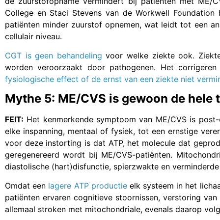
de zuurstofopname vermindert bij patiënten met ME/CV
College en Staci Stevens van de Workwell Foundation 
patiënten minder zuurstof opnemen, wat leidt tot een 
cellulair niveau.
CGT is geen behandeling
voor welke ziekte ook. Ziekt
worden veroorzaakt door pathogenen. Het corrigeren 
fysiologische effect of de ernst van een ziekte niet verm
Mythe 5: ME/CVS is gewoon de hele ti
FEIT:
Het kenmerkende symptoom van ME/CVS is post-exe
elke inspanning, mentaal of fysiek, tot een ernstige ver
voor deze instorting is dat ATP, het molecule dat geprod
geregenereerd wordt bij ME/CVS-patiënten. Mitochondr
diastolische (hart)disfunctie, spierzwakte en verminderd
Omdat een
lagere ATP productie
elk systeem in het lichaa
patiënten ervaren cognitieve stoornissen, verstoring van
allemaal stroken met mitochondriale, evenals daarop vol