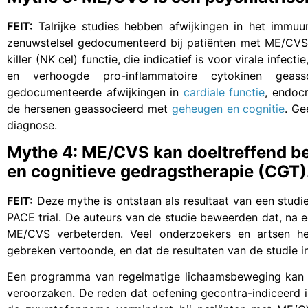
FEIT:
Talrijke studies hebben afwijkingen in het immu
zenuwstelsel gedocumenteerd bij patiënten met ME/CVS. 
killer (NK cel) functie, die indicatief is voor virale infectie
en verhoogde pro-inflammatoire cytokinen gea
gedocumenteerde afwijkingen in
cardiale functie
, endoc
de hersenen geassocieerd met
geheugen en cognitie
. Ge
diagnose.
Mythe 4: ME/CVS kan doeltreffend b
en cognitieve gedragstherapie (CGT)
FEIT:
Deze mythe is ontstaan als resultaat van een studi
PACE trial. De auteurs van de studie beweerden dat, na 
ME/CVS verbeterden. Veel onderzoekers en artsen h
gebreken vertoonde, en dat de resultaten van de studie in
Een programma van regelmatige lichaamsbeweging kan n
veroorzaken. De reden dat oefening gecontra-indiceerd is