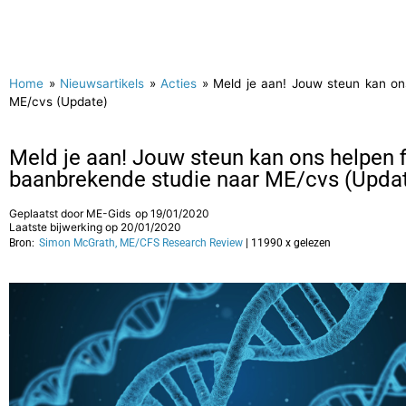
Home
»
Nieuwsartikels
»
Acties
»
Meld je aan! Jouw steun kan ons
ME/cvs (Update)
Meld je aan! Jouw steun kan ons helpen fi
baanbrekende studie naar ME/cvs (Upda
Geplaatst door
ME-Gids
op
19/01/2020
Laatste bijwerking op 20/01/2020
Bron:
Simon McGrath, ME/CFS Research Review
| 11990 x gelezen