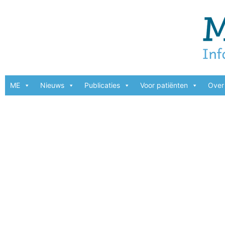
ME
Nieuws
Publicaties
Voor patiënten
Over 