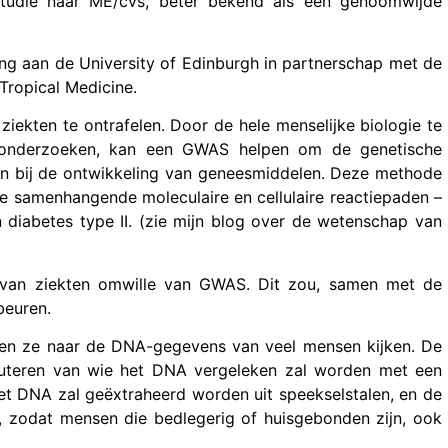
studie naar ME/cvs, beter bekend als een genoomwijde
ing aan de University of Edinburgh in partnerschap met de
Tropical Medicine.
iekten te ontrafelen. Door de hele menselijke biologie te
e onderzoeken, kan een GWAS helpen om de genetische
en bij de ontwikkeling van geneesmiddelen. Deze methode
e samenhangende moleculaire en cellulaire reactiepaden –
en diabetes type II. (zie mijn blog over de wetenschap van
l van ziekten omwille van GWAS. Dit zou, samen met de
beuren.
eten ze naar de DNA-gegevens van veel mensen kijken. De
ruteren van wie het DNA vergeleken zal worden met een
Het DNA zal geëxtraheerd worden uit speekselstalen, en de
, zodat mensen die bedlegerig of huisgebonden zijn, ook