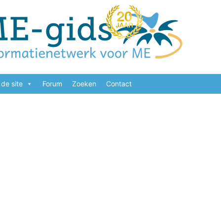
de site
Forum
Zoeken
Contact