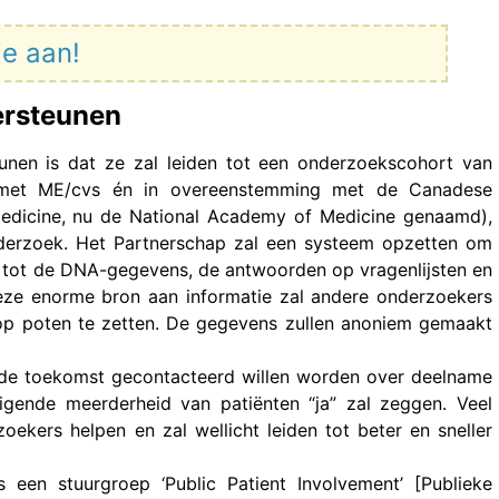
je aan!
ersteunen
unen is dat ze zal leiden tot een onderzoekscohort van
d met ME/cvs én in overeenstemming met de Canadese
f Medicine, nu de National Academy of Medicine genaamd),
nderzoek. Het Partnerschap zal een systeem opzetten om
 tot de DNA-gegevens, de antwoorden op vragenlijsten en
Deze enorme bron aan informatie zal andere onderzoekers
 op poten te zetten. De gegevens zullen anoniem gemaakt
 de toekomst gecontacteerd willen worden over deelname
igende meerderheid van patiënten “ja” zal zeggen. Veel
oekers helpen en zal wellicht leiden tot beter en sneller
 een stuurgroep ‘Public Patient Involvement’ [Publieke