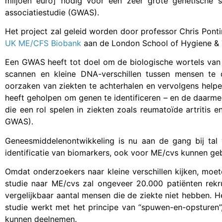
miljoen euro] nodig voor een zeer grote genetische 
associatiestudie (GWAS).
Het project zal geleid worden door professor Chris Pont
UK ME/CFS Biobank
aan de London School of Hygiene & 
Een GWAS heeft tot doel om de biologische wortels van z
scannen en kleine DNA-verschillen tussen mensen t
oorzaken van ziekten te achterhalen en vervolgens help
heeft geholpen om genen te identificeren – en de daarme
die een rol spelen in ziekten zoals reumatoïde artritis 
GWAS).
Geneesmiddelenontwikkeling is nu aan de gang bij ta
identificatie van biomarkers, ook voor ME/cvs kunnen ge
Omdat onderzoekers naar kleine verschillen kijken, mo
studie naar ME/cvs zal ongeveer 20.000 patiënten rek
vergelijkbaar aantal mensen die de ziekte niet hebben. 
studie werkt met het principe van “spuwen-en-opsturen”
kunnen deelnemen.