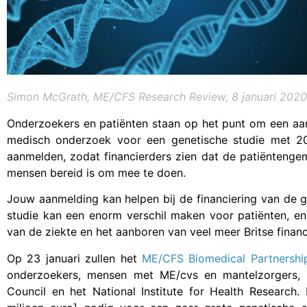
Simon McGrath, ME/CFS Research Review, 8 januari 2020
Onderzoekers en patiënten staan op het punt om een aanv
medisch onderzoek voor een genetische studie met 2
aanmelden, zodat financierders zien dat de patiëntenge
mensen bereid is om mee te doen.
Jouw aanmelding kan helpen bij de financiering van de g
studie kan een enorm verschil maken voor patiënten, en 
van de ziekte en het aanboren van veel meer Britse fina
Op 23 januari zullen het
ME/CFS Biomedical Partnershi
onderzoekers, mensen met ME/cvs en mantelzorgers, e
Council en het National Institute for Health Research.