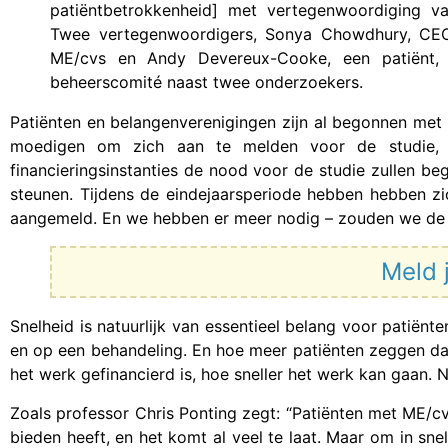
patiëntbetrokkenheid] met vertegenwoordiging van
Twee vertegenwoordigers, Sonya Chowdhury, CEO
ME/cvs en Andy Devereux-Cooke, een patiënt, z
beheerscomité naast twee onderzoekers.
Patiënten en belangenverenigingen zijn al begonnen met 
moedigen om zich aan te melden voor de studie, 
financieringsinstanties de nood voor de studie zullen beg
steunen. Tijdens de eindejaarsperiode hebben hebben z
aangemeld. En we hebben er meer nodig – zouden we de 
Meld 
Snelheid is natuurlijk van essentieel belang voor patië
en op een behandeling. En hoe meer patiënten zeggen da
het werk gefinancierd is, hoe sneller het werk kan gaan. 
Zoals professor Chris Ponting zegt: “Patiënten met ME/
bieden heeft, en het komt al veel te laat. Maar om in sn