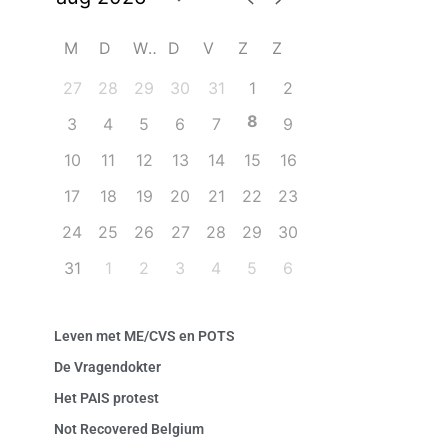
M
D
W
D
V
Z
Z
27
28
29
30
31
1
2
8
3
4
5
6
7
9
10
11
12
13
14
15
16
17
18
19
20
21
22
23
24
25
26
27
28
29
30
31
1
2
3
4
5
6
Leven met ME/CVS en POTS
De Vragendokter
Het PAIS protest
Not Recovered Belgium