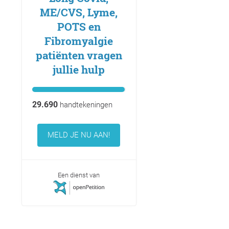
ME/CVS, Lyme,
POTS en
Fibromyalgie
patiënten vragen
jullie hulp
29.690
handtekeningen
MELD JE NU AAN!
Een dienst van